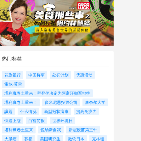
热门标签
花旗银行
中国将军
处罚计划
优惠活动
雷尔·莫雷
塔利班卷土重来！拜登仍决定为阿富汗撤军辩护
塔利班卷土重来！
多米尼恩投票公司
康奈尔大学
議題
什么情况
新型冠状病毒
提高免疫力
快速上涨
白宫简报
世界环境日
塔利班卷土重来
悦纳新自我
新冠疫苗第三针
大肠癌
募捐
美国研究生
微软日本
克林顿