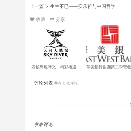
上一篇 >
生生不已——安乐哲与中国哲学
收藏
分享
四載輝煌時光，精彩禮遇
華美銀行集團第二季營
歡慶一整月
創新高 每股收益年增18
评论列表
共有
0
条评论
发表评论