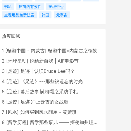
书籍
疫苗的有效性
护理中心
生理用品免费法案
韩国
元宇宙
热度回顾
1
[
畅游中国 - 内蒙古
]
畅游中国•内蒙古之钢铁骄子，魅力包头
2
[
环球星动
]
悦纳新自我 | AIF电影节
3
[
足迹
]
足迹 | 认识Bruce Lee吗？
4
[
足迹
]
《足迹》---那些被遗忘的时光
5
[
足迹
]
幕后故事∣黄柳霜之采访手札
6
[
足迹
]
足迹∣冲上云霄的女战鹰
7
[
风水
]
如何买到风水靓屋 - 黄楚琪
8
[
留学历程
]
留学那些事儿 —— 探秘加州理工学院Caltech博士生活 [上集]