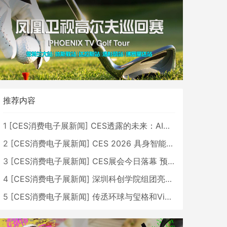
推荐内容
1
[
CES消费电子展新闻
]
CES透露的未来：AI、机器人与智能生活大爆发
2
[
CES消费电子展新闻
]
CES 2026 具身智能与创新领域 中国公司大放异彩
3
[
CES消费电子展新闻
]
CES展会今日落幕 预计2026行业收入将超五千亿美元
4
[
CES消费电子展新闻
]
深圳科创学院组团亮相CES 广受好评
5
[
CES消费电子展新闻
]
传丞环球与玺格和VibeLens共同推出全新耳机