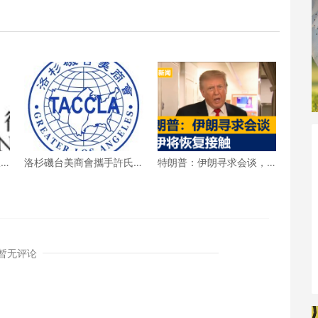
收
洛杉磯台美商會攜手許氏
特朗普：伊朗寻求会谈，
%
參業 推廣健康養生新生活
美伊将恢复接触
暂无评论