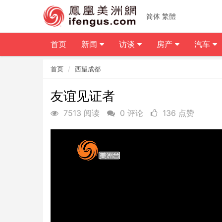
简体
繁體
首页
新闻
访谈
房产
汽车
首页
西望成都
友谊见证者
7513 阅读
0 评论
136 点赞