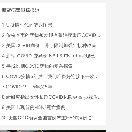
新冠病毒跟踪报道
1
后疫情时代的健康图景
2
价格实惠的药物被发现有望治疗重症COVID患者
3
美国COVID病例上升，限制加强针接种政策即将出台
4
新型 COVID 变异株 NB.1.8.1“Nimbus”现已在美国占据主导地位
5
寻找长期COVID药物的复杂探索
6
COVID疫情5年后，我们准备好迎接下一次大流行了吗？
7
COVID-19，5年又5年…
8
新研究指出女性长期COVID风险更高 少数族裔儿童存在差异
9
美国出现首例H5N1死亡病例
10
美国CDC确认全国首例严重H5N1病例 加州进入紧急状态