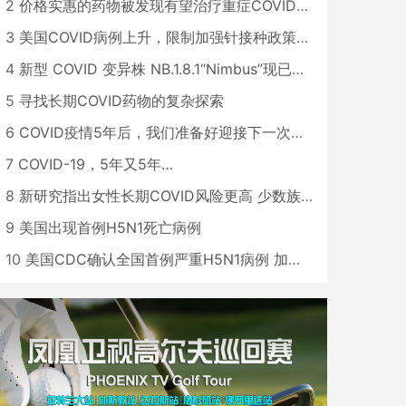
2
价格实惠的药物被发现有望治疗重症COVID患者
3
美国COVID病例上升，限制加强针接种政策即将出台
4
新型 COVID 变异株 NB.1.8.1“Nimbus”现已在美国占据主导地位
5
寻找长期COVID药物的复杂探索
6
COVID疫情5年后，我们准备好迎接下一次大流行了吗？
7
COVID-19，5年又5年…
8
新研究指出女性长期COVID风险更高 少数族裔儿童存在差异
9
美国出现首例H5N1死亡病例
10
美国CDC确认全国首例严重H5N1病例 加州进入紧急状态