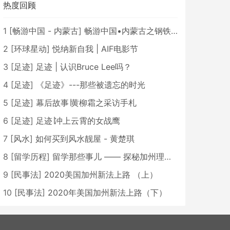
热度回顾
1
[
畅游中国 - 内蒙古
]
畅游中国•内蒙古之钢铁骄子，魅力包头
2
[
环球星动
]
悦纳新自我 | AIF电影节
3
[
足迹
]
足迹 | 认识Bruce Lee吗？
4
[
足迹
]
《足迹》---那些被遗忘的时光
5
[
足迹
]
幕后故事∣黄柳霜之采访手札
6
[
足迹
]
足迹∣冲上云霄的女战鹰
7
[
风水
]
如何买到风水靓屋 - 黄楚琪
8
[
留学历程
]
留学那些事儿 —— 探秘加州理工学院Caltech博士生活 [上集]
9
[
民事法
]
2020美国加州新法上路 （上）
10
[
民事法
]
2020年美国加州新法上路（下）