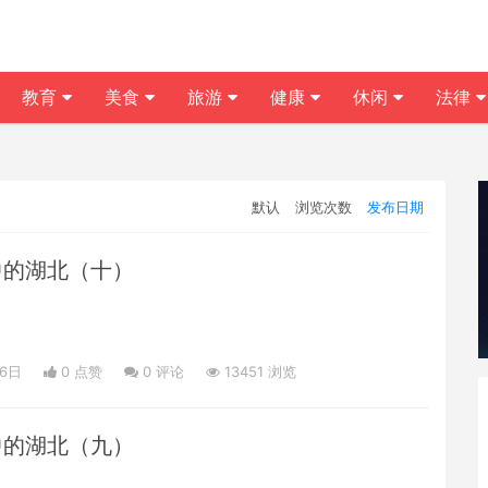
教育
美食
旅游
健康
休闲
法律
默认
浏览次数
发布日期
中的湖北（十）
06日
0 点赞
0
评论
13451 浏览
中的湖北（九）