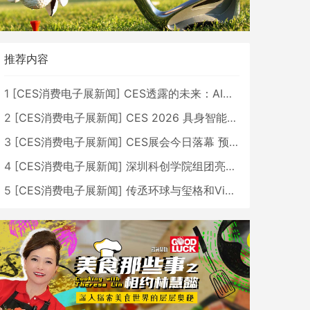
推荐内容
1
[
CES消费电子展新闻
]
CES透露的未来：AI、机器人与智能生活大爆发
2
[
CES消费电子展新闻
]
CES 2026 具身智能与创新领域 中国公司大放异彩
3
[
CES消费电子展新闻
]
CES展会今日落幕 预计2026行业收入将超五千亿美元
4
[
CES消费电子展新闻
]
深圳科创学院组团亮相CES 广受好评
5
[
CES消费电子展新闻
]
传丞环球与玺格和VibeLens共同推出全新耳机