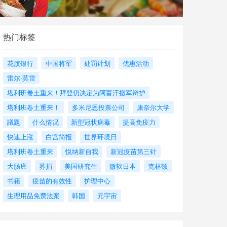
热门标签
花旗银行
中国将军
处罚计划
优惠活动
雷尔·莫雷
塔利班卷土重来！拜登仍决定为阿富汗撤军辩护
塔利班卷土重来！
多米尼恩投票公司
康奈尔大学
議題
什么情况
新型冠状病毒
提高免疫力
快速上涨
白宫简报
世界环境日
塔利班卷土重来
悦纳新自我
新冠疫苗第三针
大肠癌
募捐
美国研究生
微软日本
克林顿
书籍
疫苗的有效性
护理中心
生理用品免费法案
韩国
元宇宙