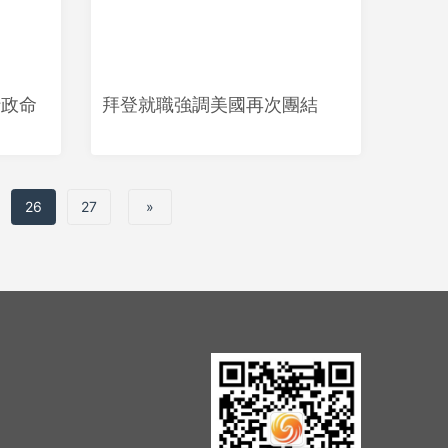
行政命
拜登就職強調美國再次團結
26
27
»