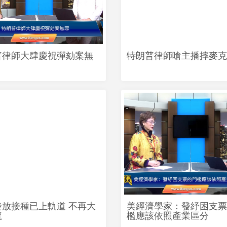
普律師大肆慶祝彈劾案無
特朗普律師嗆主播摔麥克
發放接種已上軌道 不再大
美經濟學家：發紓困支票
龍
檻應該依照產業區分