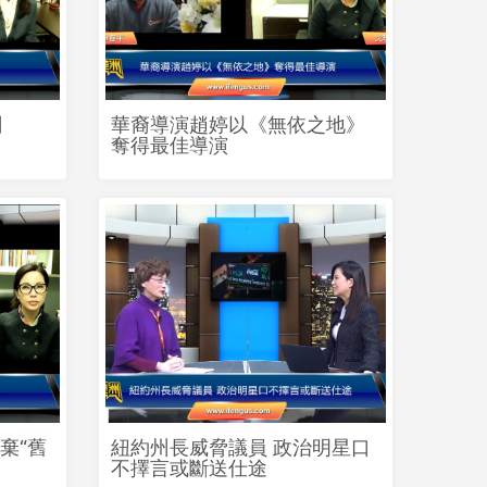
劃
華裔導演趙婷以《無依之地》
奪得最佳導演
棄“舊
紐約州長威脅議員 政治明星口
不擇言或斷送仕途