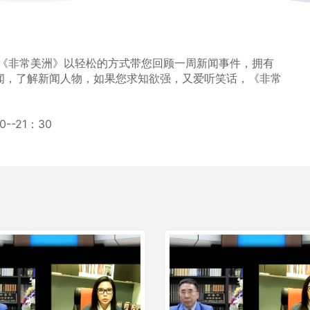
 《非常美洲》以轻松的方式带您回顾一周新闻事件，拥有
闻，了解新闻人物，如果您求知欲强，又爱听笑话，《非常
--21：30