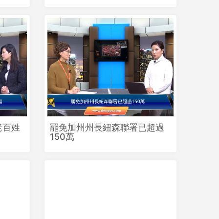
老百姓
罷免加州州長紐森聯署已超過
150萬