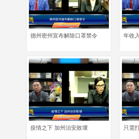
德州密州宣布解除口罩禁令
年收入
疫情之下 加州治安敗壞
只需