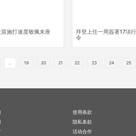
疫苗施打速度敬佩末座
拜登上任一周簽署17項
令
...
19
20
21
22
23
24
25
们
使用条款
们
隐私条款
才
活动合作