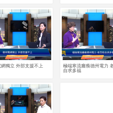
電網獨立 外部支援不上
極端寒流癱瘓德州電力 
自求多福