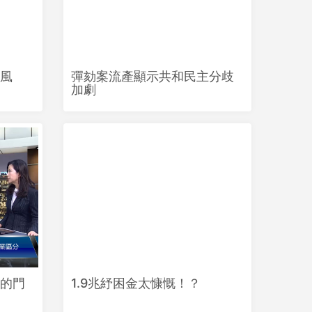
風
彈劾案流產顯示共和民主分歧
加劇
的門
1.9兆紓困金太慷慨！？