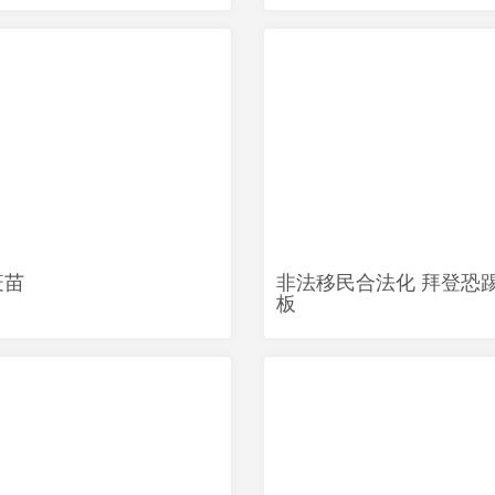
疫苗
非法移民合法化 拜登恐
板