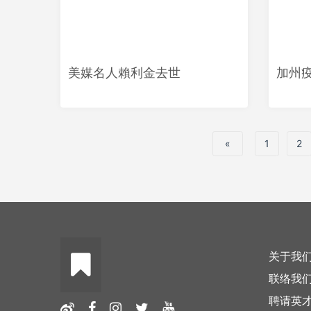
美媒名人賴利金去世
加州
«
1
2
关于我
联络我
聘请英