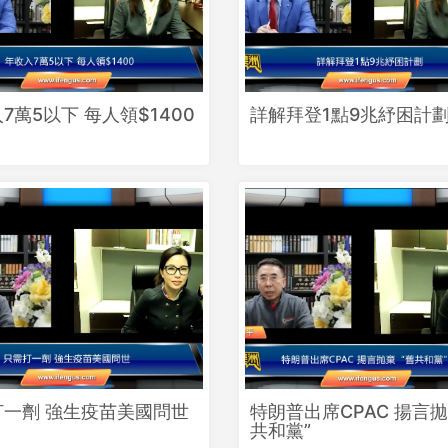
7萬5以下 每人領$1400
詳解拜登1點9兆紓困計
打一劑 強生疫苗美國問世
特朗普出席CPAC 揚言拋
共和黨”