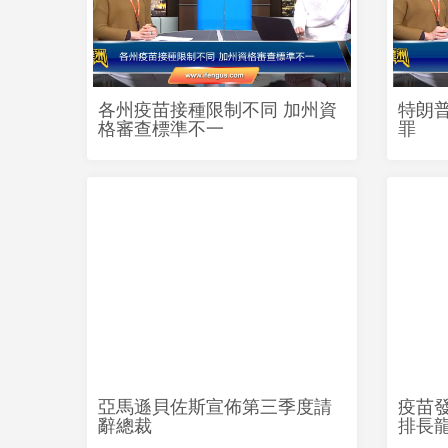
各州疫苗接種限制不同 加州資
特朗
格審查標準不一
罪
亞馬遜貝佐斯宣佈第三季度請
疫苗
辭總裁
排長