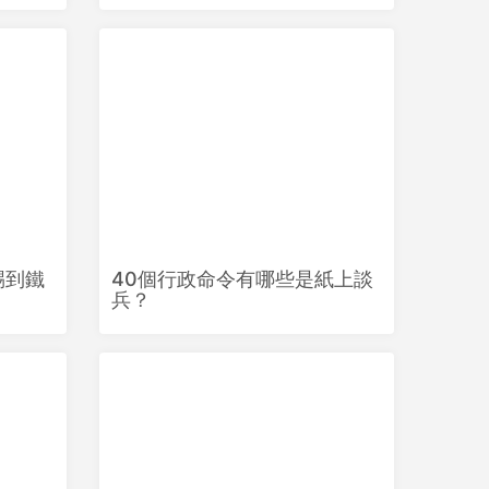
踢到鐵
40個行政命令有哪些是紙上談
兵？