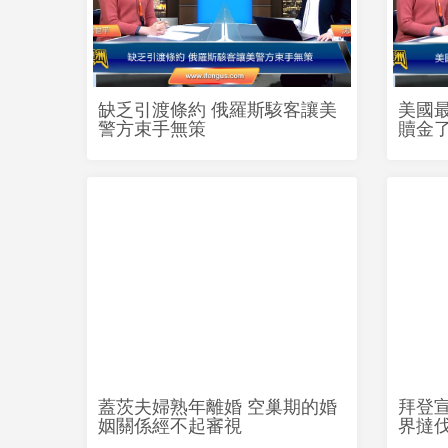
缺乏引渡條約 俄羅斯駭客讓美
美國最
警方束手無策
贖金
蓋茨夫婦熟年離婚 空巢期的婚
拜登
姻關係經不起審視
界撻