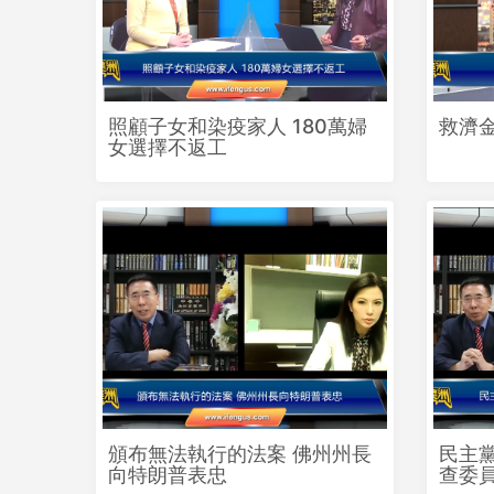
照顧子女和染疫家人 180萬婦
救濟
女選擇不返工
頒布無法執行的法案 佛州州長
民主
向特朗普表忠
查委