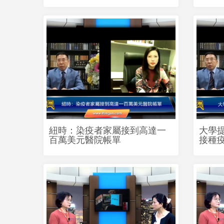
紐時：染疫者家屬接到高達一
大學
百萬美元醫院帳單
接種