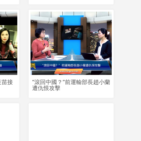
疫苗接
“滾回中國？”前運輸部長趙小蘭
遭仇恨攻擊