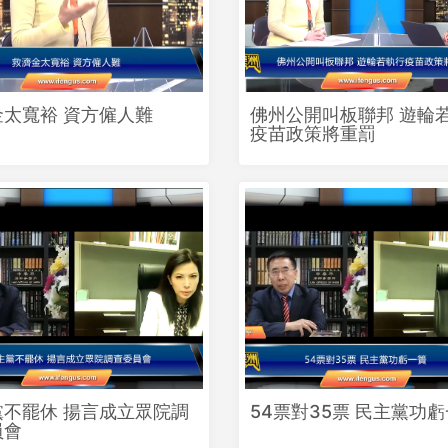
金太寬裕 資方僱人難
佛州公開叫板聯邦 遊輪
疫苗政策將重罰
黨不罷休 揚言成立眾院調
54票對35票 民主黨功
員會