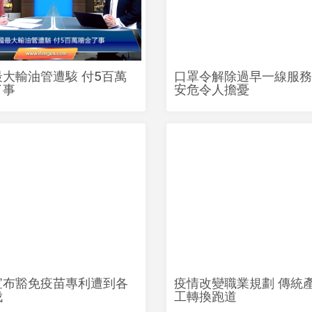
大輸油管遭駭 付5百萬
口罩令解除過早一線服務
了事
安危令人擔憂
宣布豁免疫苗專利遭到各
疫情改變職業規劃 傳統
伐
工轉換跑道