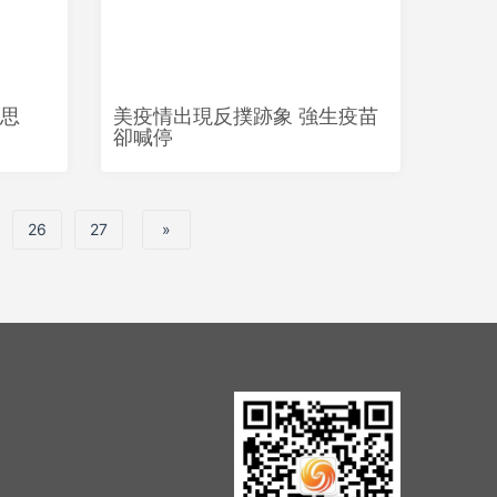
思
美疫情出現反撲跡象 強生疫苗
卻喊停
26
27
»