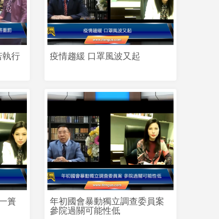
若執行
疫情趨緩 口罩風波又起
虧一簣
年初國會暴動獨立調查委員案
參院過關可能性低