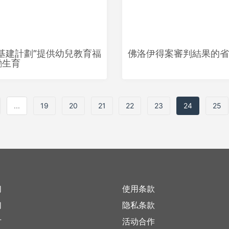
基建計劃”提供幼兒教育福
佛洛伊得案審判結果的省
勵生育
...
19
20
21
22
23
24
25
们
使用条款
们
隐私条款
才
活动合作