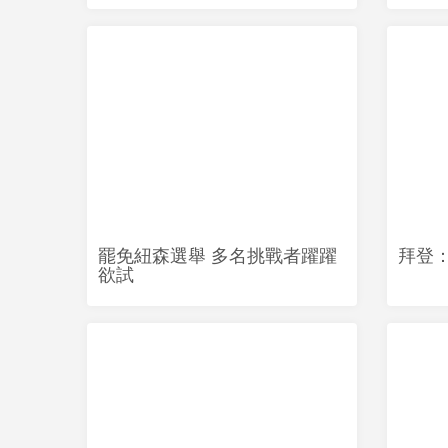
罷免紐森選舉 多名挑戰者躍躍
拜登
欲試