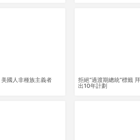
：美國人非種族主義者
拒絕“過渡期總統”標籤 
出10年計劃