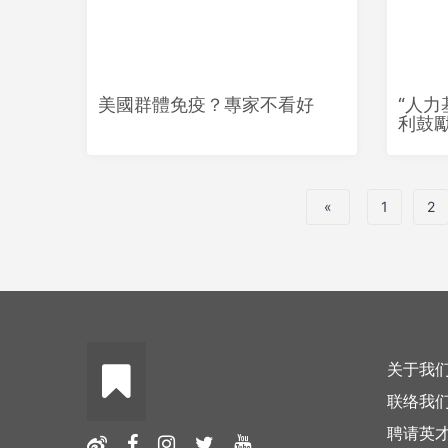
美國群體免疫？專家不看好
“人力
利鼓
«
1
2
关于我
联络我
聘请英