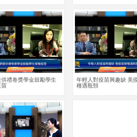
提供禮卷獎學金鼓勵學生
年輕人對疫苗興趣缺 美
疫苗
種遇瓶頸