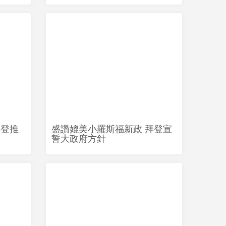
拜登推
盛讚媲美小羅斯福新政 拜登宣
誓大政府方針