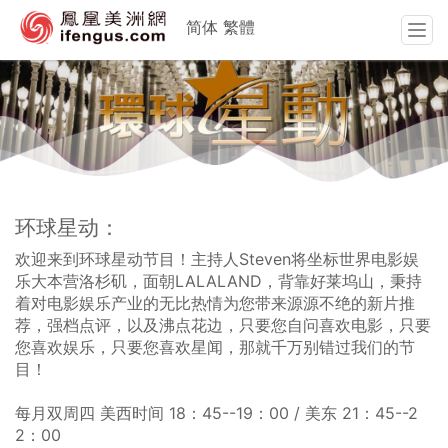
简体
繁體
T
o
g
g
l
e
n
a
v
环球星动：
i
g
欢迎来到环球星动节目！主持人Steven将坐标世界电影娱
a
乐大本营洛杉矶，面朝LALALAND，背靠好莱坞山，秉持
t
着对电影娱乐产业的无比热情为您带来源源不绝的新片推
i
荐，强档点评，以及沸点花边，只要您自问喜欢电影，只要
o
您喜欢娱乐，只要您喜欢星闻，那就千万别错过我们的节
n
目！
每月双周四 美西时间 18：45--19：00 / 美东 21：45--2
2：00