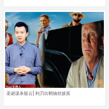
圣诞谋杀疑云| 利刃出鞘抽丝拔茧