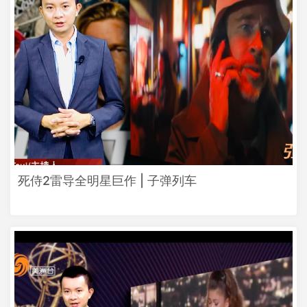
死侍2雷导全明星巨作 | 子弹列车