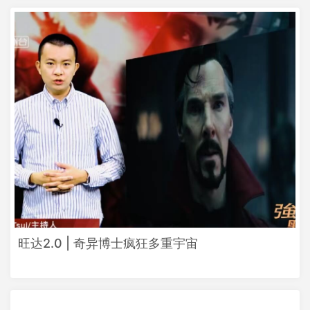
旺达2.0 | 奇异博士疯狂多重宇宙