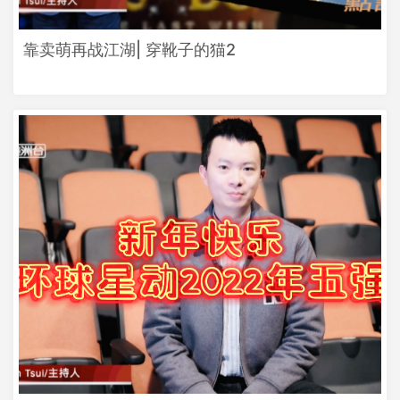
靠卖萌再战江湖| 穿靴子的猫2