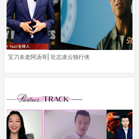
宝刀未老阿汤哥| 壮志凌云独行侠