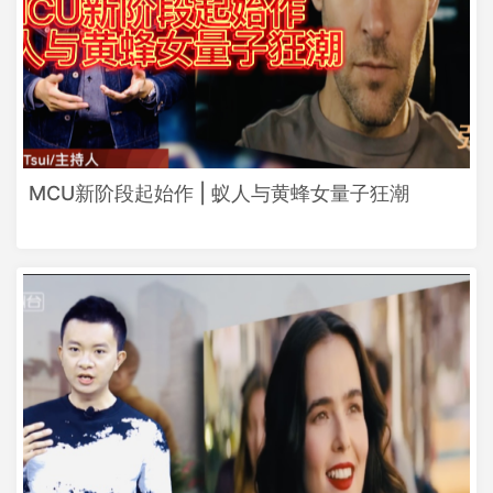
MCU新阶段起始作 | 蚁人与黄蜂女量子狂潮