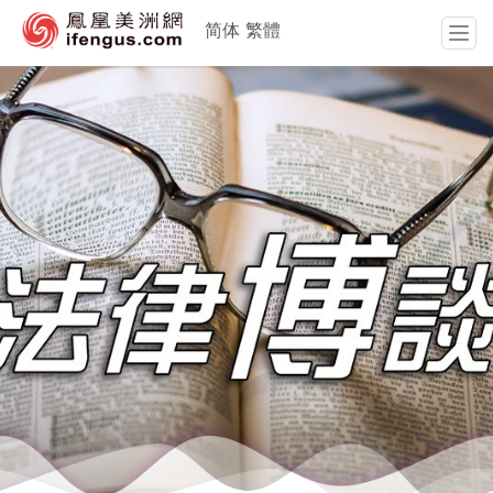
简体
繁體
T
o
g
g
l
e
n
a
v
i
g
a
t
i
o
n