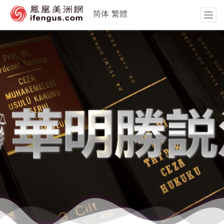
简体
繁體
T
o
g
g
l
e
n
a
v
i
g
a
t
i
o
n