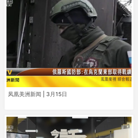
凤凰美洲新闻 | 3月15日