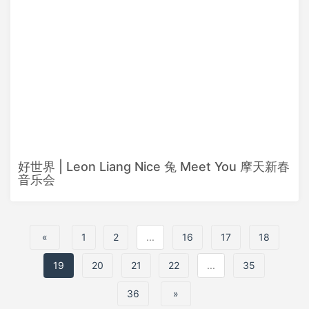
好世界 | Leon Liang Nice 兔 Meet You 摩天新春
音乐会
«
1
2
...
16
17
18
19
20
21
22
...
35
36
»