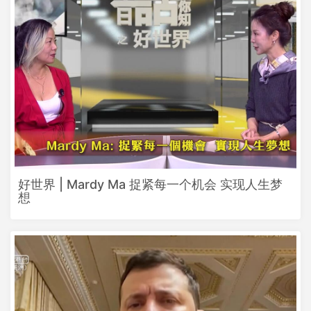
好世界 | Mardy Ma 捉紧每一个机会 实现人生梦
想