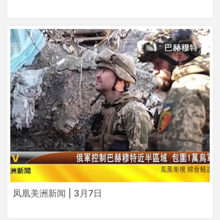
凤凰美洲新闻 | 3月7日