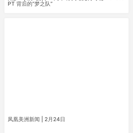
PT 背后的“梦之队”
凤凰美洲新闻 | 2月24日