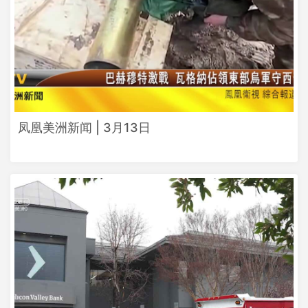
凤凰美洲新闻 | 3月13日