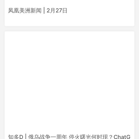
凤凰美洲新闻 | 2月27日
知多D | 俄乌战争一周年 停火曙光何时现？ChatG