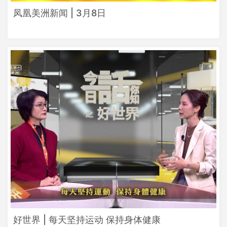
凤凰美洲新闻 | 3月8日
好世界 | 每天坚持运动 保持身体健康