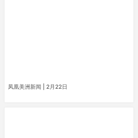
凤凰美洲新闻 | 2月22日