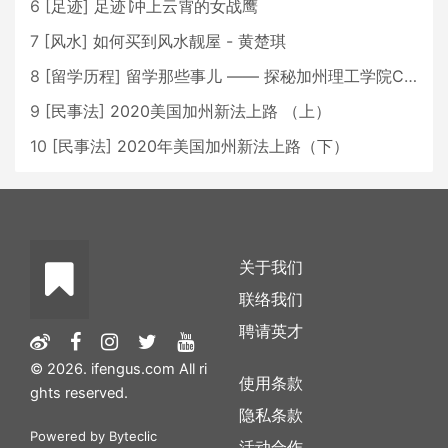
6
[
足迹
]
足迹∣冲上云霄的女战鹰
7
[
风水
]
如何买到风水靓屋 - 黄楚琪
8
[
留学历程
]
留学那些事儿 —— 探秘加州理工学院Caltech博士生活 [上集]
9
[
民事法
]
2020美国加州新法上路 （上）
10
[
民事法
]
2020年美国加州新法上路（下）
关于我们
联络我们
聘请英才
© 2026. ifengus.com All ri
使用条款
ghts reserved.
隐私条款
Powered by
Byteclic
活动合作