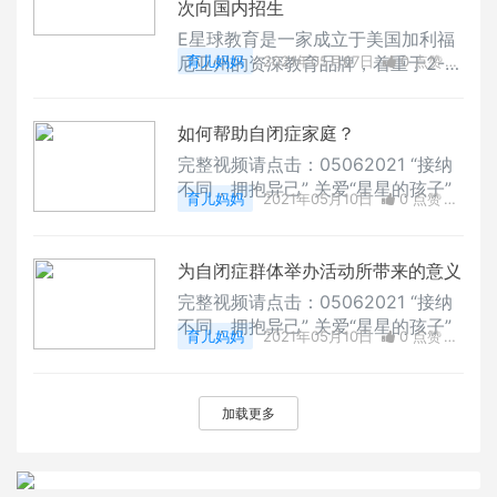
次向国内招生
床试验中并没有包括孕妇和哺乳期的
女性，所以针对孕妇在接种疫苗后安
E星球教育是一家成⽴于美国加利福
全性和有效性的研究一直都相对有
尼亚州的资深教育品牌，着重于2-12
育儿妈妈
2021年05月07日
0 点赞
限。但近期，发表在美国妇产科学会
岁儿童的语言发展与读写能力培养。
0
评论
28223 浏览
杂志上的研究发现，疫苗不仅可以安
与国内传统的教育机构不同，E星球
全有效地保护孕妇和哺乳期的女性，
如何帮助自闭症家庭？
以独特的线上读写课程，高标准高质
可能还可以保护
量的科学课程体系以及独创的LIT联
完整视频请点击：05062021 “接纳
动教育理念在北美教育领域独树一
不同，拥抱异己” 关爱“星星的孩子”
育儿妈妈
2021年05月10日
0 点赞
帜，深受万千海外家庭的好评。
0
评论
11133 浏览
为自闭症群体举办活动所带来的意义
完整视频请点击：05062021 “接纳
不同，拥抱异己” 关爱“星星的孩子”
育儿妈妈
2021年05月10日
0 点赞
0
评论
16834 浏览
加载更多