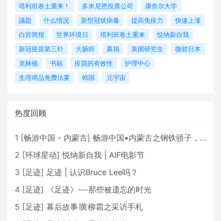
塔利班卷土重来！
多米尼恩投票公司
康奈尔大学
議題
什么情况
新型冠状病毒
提高免疫力
快速上涨
白宫简报
世界环境日
塔利班卷土重来
悦纳新自我
新冠疫苗第三针
大肠癌
募捐
美国研究生
微软日本
克林顿
书籍
疫苗的有效性
护理中心
生理用品免费法案
韩国
元宇宙
热度回顾
1
[
畅游中国 - 内蒙古
]
畅游中国•内蒙古之钢铁骄子，魅力包头
2
[
环球星动
]
悦纳新自我 | AIF电影节
3
[
足迹
]
足迹 | 认识Bruce Lee吗？
4
[
足迹
]
《足迹》---那些被遗忘的时光
5
[
足迹
]
幕后故事∣黄柳霜之采访手札