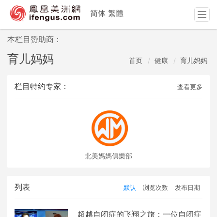
简体
繁體
T
o
g
本栏目赞助商：
g
育儿妈妈
l
首页
健康
育儿妈妈
e
n
栏目特约专家：
查看更多
a
v
i
g
a
t
i
北美媽媽俱樂部
o
n
列表
默认
浏览次数
发布日期
超越自闭症的飞翔之旅：一位自闭症