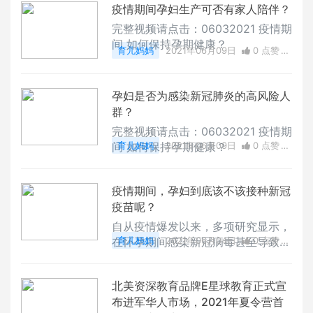
疫情期间孕妇生产可否有家人陪伴？
完整视频请点击：06032021 疫情期
间 如何保持孕期健康？
育儿妈妈
2021年06月09日
0 点赞
0
评论
10246 浏览
孕妇是否为感染新冠肺炎的高风险人
群？
完整视频请点击：06032021 疫情期
间 如何保持孕期健康？
育儿妈妈
2021年06月09日
0 点赞
0
评论
10772 浏览
疫情期间，孕妇到底该不该接种新冠
疫苗呢？
自从疫情爆发以来，多项研究显示，
在怀孕期间感染新冠病毒甚至导致死
育儿妈妈
2021年06月04日
0 点赞
亡的风险更高。根据美国疾控中心的
0
评论
35687 浏览
数据显示，截至目前，美国有超过9
北美资深教育品牌E星球教育正式宣
2，000名孕妇感染新冠病毒，100
布进军华人市场，2021年夏令营首
人因此而死亡。由于在初期的疫苗临