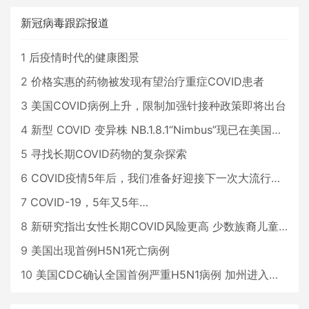
新冠病毒跟踪报道
1
后疫情时代的健康图景
2
价格实惠的药物被发现有望治疗重症COVID患者
3
美国COVID病例上升，限制加强针接种政策即将出台
4
新型 COVID 变异株 NB.1.8.1“Nimbus”现已在美国占据主导地位
5
寻找长期COVID药物的复杂探索
6
COVID疫情5年后，我们准备好迎接下一次大流行了吗？
7
COVID-19，5年又5年…
8
新研究指出女性长期COVID风险更高 少数族裔儿童存在差异
9
美国出现首例H5N1死亡病例
10
美国CDC确认全国首例严重H5N1病例 加州进入紧急状态