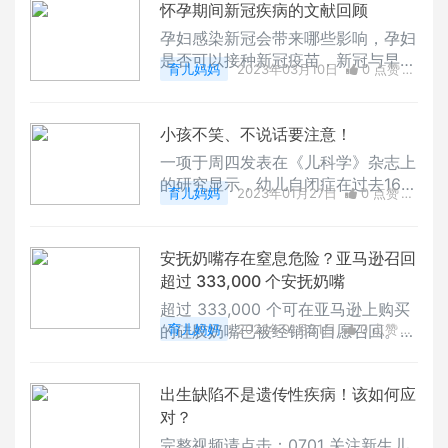
怀孕期间新冠疾病的文献回顾
孕妇感染新冠会带来哪些影响，孕妇
是否可以接种新冠疫苗，新冠与早产
育儿妈妈
2023年03月10日
0 点赞
的联系，新生儿是否可以母乳喂养，
0
评论
13420 浏览
需要与母亲隔离吗？
小孩不笑、不说话要注意！
一项于周四发表在《儿科学》杂志上
的研究显示，幼儿自闭症在过去16年
育儿妈妈
2023年01月27日
0 点赞
中增加了 2 倍。
0
评论
11694 浏览
安抚奶嘴存在窒息危险？亚马逊召回
超过 333,000 个安抚奶嘴
超过 333,000 个可在亚马逊上购买
的硅胶奶嘴已被经销商自愿召回。召
育儿妈妈
2022年01月21日
0 点赞
回原因是有报道称，该奶嘴可能会脱
0
评论
10044 浏览
落并导致婴儿窒息。
出生缺陷不是遗传性疾病！该如何应
对？
完整视频请点击：0701 关注新生儿