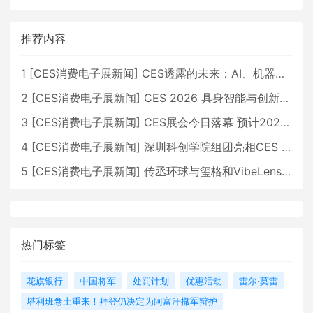
推荐内容
1
[
CES消费电子展新闻
]
CES透露的未来：AI、机器人与智能生活大爆发
2
[
CES消费电子展新闻
]
CES 2026 具身智能与创新领域 中国公司大放异彩
3
[
CES消费电子展新闻
]
CES展会今日落幕 预计2026行业收入将超五千亿美元
4
[
CES消费电子展新闻
]
深圳科创学院组团亮相CES 广受好评
5
[
CES消费电子展新闻
]
传丞环球与玺格和VibeLens共同推出全新耳机
热门标签
花旗银行
中国将军
处罚计划
优惠活动
雷尔·莫雷
塔利班卷土重来！拜登仍决定为阿富汗撤军辩护