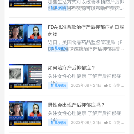
哪些生活方式可以改善和预防产后抑
郁症？有哪些资源可以帮助产后抑郁
育儿妈妈
2023年09月07日
0 点赞
症的家庭？
0
评论
5383 浏览
FDA批准首款治疗产后抑郁症的口服
药物
近日，美国食品药品监督管理局（F
DA）批准了首款治疗产后抑郁症的
育儿妈妈
2023年09月07日
0 点赞
口服药物——祖拉诺酮(Zuranolon
0
评论
5281 浏览
e)，这种新药的有效性和副作用如
如何治疗产后抑郁症？
何？适用于哪些患者？
关注女性心理健康 了解产后抑郁症
（5）
育儿妈妈
2023年08月24日
0 点赞
0
评论
13049 浏览
男性会出现产后抑郁症吗？
关注女性心理健康 了解产后抑郁症
（4）
育儿妈妈
2023年08月24日
0 点赞
0
评论
11871 浏览