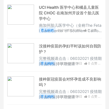
UCI Health 医学中心和橘县儿童医
院 CHOC 在南加州开设首个胎儿医
学中心
南加州胎儿医学中心（全称The Feta
l Care Center of Southern Califor
育儿妈妈
2021年06月16日
0 点赞
nia）旨在为查出患有先天性疾病胎
0
评论
19178 浏览
儿的家庭提供问诊服务「南加州胎儿
没接种疫苗的孕妇平时该如何自我防
医学中心」由UCI Health 医学中心
护？
与橘县儿童医院（全称Children's H
ospital of Orange County，简称C
完整视频请点击：06032021 疫情期
HOC）合办，今日正式开业接待第
间 如何保持孕期健康？
育儿妈妈
2021年06月09日
0 点赞
一批患者家属，即在产检中查出胎儿
0
评论
18924 浏览
患有复杂先天症状的高危
接种新冠疫苗会对怀孕造成不良影响
吗？
完整视频请点击：06032021 疫情期
间 如何保持孕期健康？
育儿妈妈
2021年06月09日
0 点赞
0
评论
29443 浏览