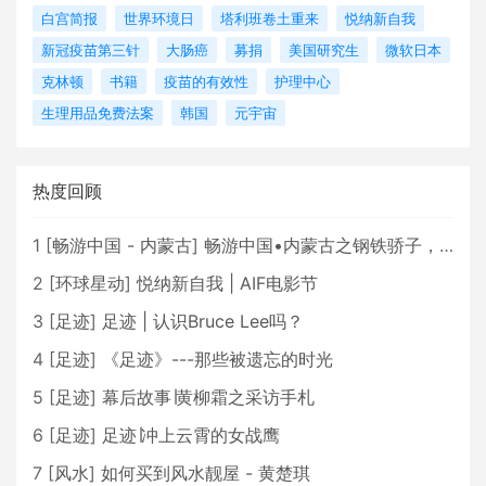
白宫简报
世界环境日
塔利班卷土重来
悦纳新自我
新冠疫苗第三针
大肠癌
募捐
美国研究生
微软日本
克林顿
书籍
疫苗的有效性
护理中心
生理用品免费法案
韩国
元宇宙
热度回顾
1
[
畅游中国 - 内蒙古
]
畅游中国•内蒙古之钢铁骄子，魅力包头
2
[
环球星动
]
悦纳新自我 | AIF电影节
3
[
足迹
]
足迹 | 认识Bruce Lee吗？
4
[
足迹
]
《足迹》---那些被遗忘的时光
5
[
足迹
]
幕后故事∣黄柳霜之采访手札
6
[
足迹
]
足迹∣冲上云霄的女战鹰
7
[
风水
]
如何买到风水靓屋 - 黄楚琪