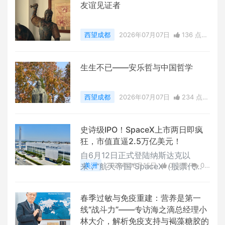
友谊见证者
西望成都
2026年07月07日
136 点赞
0
评论
7377 浏览
生生不已——安乐哲与中国哲学
西望成都
2026年07月07日
234 点赞
0
评论
8373 浏览
史诗级IPO！SpaceX上市两日即疯
狂，市值直逼2.5万亿美元！
自6月12日正式登陆纳斯达克以
来，“航天帝国”SpaceX（股票代
美洲
2026年06月15日
0 点赞
0
码：SPCX）在二级市场的表现让全
评论
15788 浏览
球投资者目瞪口呆。这不仅是人类史
春季过敏与免疫重建：营养是第一
上规模最大的IPO，其连续两个交易
线“战斗力”——专访海之滴总经理小
日的强劲走势，更是将这股“航天
林大介，解析免疫支持与褐藻糖胶的
热”推向了顶峰。