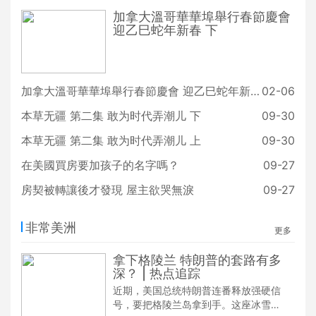
加拿大溫哥華華埠舉行春節慶會
迎乙巳蛇年新春 下
加拿大溫哥華華埠舉行春節慶會 迎乙巳蛇年新春 上
02-06
本草无疆 第二集 敢为时代弄潮儿 下
09-30
本草无疆 第二集 敢为时代弄潮儿 上
09-30
在美國買房要加孩子的名字嗎？
09-27
房契被轉讓後才發現 屋主欲哭無淚
09-27
非常美洲
更多
拿下格陵兰 特朗普的套路有多
深？ | 热点追踪
近期，美国总统特朗普连番释放强硬信
号，要把格陵兰岛拿到手。这座冰雪覆