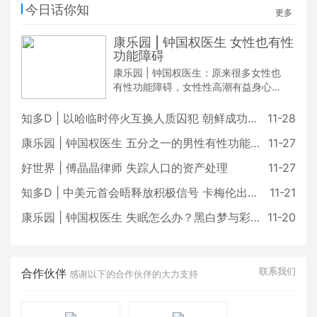
今日话你知
更多
康乐园 | 钟国权医生 女性也有性
功能障碍
康乐园 | 钟国权医生：原来很多女性也
有性功能障碍，女性性高潮有益身心健
康。
知多D | 以哈临时停火互换人质囚犯 朝鲜成功发射军事侦察卫星
11-28
康乐园 | 钟国权医生 五分之一的男性有性功能障碍
11-27
好世界 | 傅晶晶律师 失踪人口的资产处理
11-27
知多D | 中美元首会晤释放积极信号 卡梅伦出任英国外交大臣
11-21
康乐园 | 钟国权医生 失眠怎么办？黑白梦与彩色梦
11-20
联系我们
合作伙伴
感谢以下的合作伙伴的大力支持