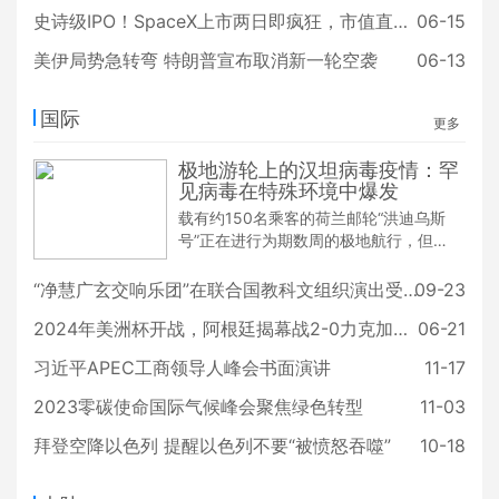
史诗级IPO！SpaceX上市两日即疯狂，市值直逼2.5万亿美元！
06-15
美伊局势急转弯 特朗普宣布取消新一轮空袭
06-13
国际
更多
极地游轮上的汉坦病毒疫情：罕
见病毒在特殊环境中爆发
载有约150名乘客的荷兰邮轮“洪迪乌斯
号”正在进行为期数周的极地航行，但近
日却遭遇了一场突如其来的疫情：船上
爆发了疑似汉坦病毒疫情，这种罕见的
“净慧广玄交响乐团”在联合国教科文组织演出受欢迎
09-23
啮齿动物传播病毒已导致3人死亡，另
2024年美洲杯开战，阿根廷揭幕战2-0力克加拿大
06-21
有多人可能感染。
习近平APEC工商领导人峰会书面演讲
11-17
2023零碳使命国际气候峰会聚焦绿色转型
11-03
拜登空降以色列 提醒以色列不要“被愤怒吞噬”
10-18