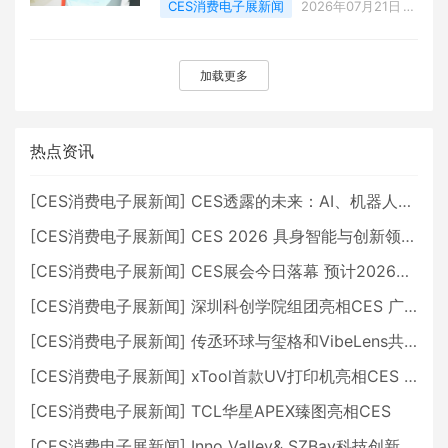
CES消费电子展新闻
2026年07月21日
0 点赞
0
评论
2817 浏览
加载更多
热点资讯
[
CES消费电子展新闻
]
CES透露的未来：AI、机器人与智能生活大爆发
[
CES消费电子展新闻
]
CES 2026 具身智能与创新领域 中国公司大放异彩
[
CES消费电子展新闻
]
CES展会今日落幕 预计2026行业收入将超五千亿美元
[
CES消费电子展新闻
]
深圳科创学院组团亮相CES 广受好评
[
CES消费电子展新闻
]
传丞环球与玺格和VibeLens共同推出全新耳机
[
CES消费电子展新闻
]
xTool首款UV打印机亮相CES 全新AI创作智能体AImake重塑创意制造
[
CES消费电子展新闻
]
TCL华星APEX臻图亮相CES
[
CES消费电子展新闻
]
Inno Valley& SZBay科技创新中心携中国品牌亮相CES