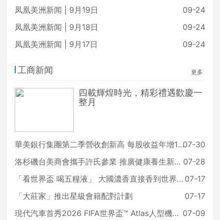
凤凰美洲新闻 | 9月19日
09-24
凤凰美洲新闻 | 9月18日
09-24
凤凰美洲新闻 | 9月17日
09-24
工商新闻
更多
四載輝煌時光，精彩禮遇歡慶一
整月
華美銀行集團第二季營收創新高 每股收益年增18%
07-30
洛杉磯台美商會攜手許氏參業 推廣健康養生新生活
07-28
「看世界盃 喝五糧液」 大國濃香直接香到世界盃賽場
07-17
「大莊家」推出星級會籍配對計劃
07-17
現代汽車首秀2026 FIFA世界盃™ Atlas人型機器人
07-09