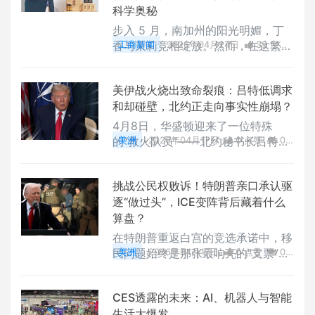
科学奥秘
步入 5 月，南加州的阳光明媚，丁
香与茉莉竞相绽放。然而，在这繁花
工商新闻
2026年04月24日
39 点赞
似锦的季节里......
0
评论
58739 浏览
美伊战火烧出致命裂痕：吕特低调求
和却碰壁，北约正走向事实性崩塌？
4月8日，华盛顿迎来了一位特殊
的“救火队员”——北约秘书长吕特。
美洲
2026年04月17日
0 点赞
0
在美伊战火如火如荼之际，吕特此行
评论
39902 浏览
的目的只有一个：平息特朗普对北约
挑战公民权败诉！特朗普亲口承认驱
日益高涨的怒火。
逐“做过头”，ICE变阵背后藏着什么
算盘？
在特朗普重返白宫的竞选承诺中，移
民问题始终是那张最响亮的“支票”。
美洲
2026年04月17日
0 点赞
0
然而，随着第二任期的推进，这位一
评论
46542 浏览
向以硬汉形象示人的总统，似乎正被
CES透露的未来：AI、机器人与智能
迫在法律、民意和即将到来的中期选
生活大爆发
举面前，放慢他那浩浩荡荡的驱逐脚