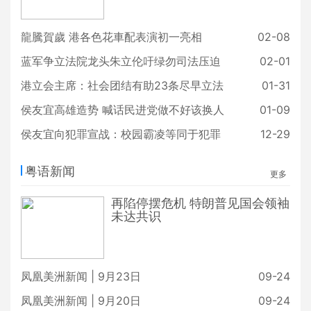
龍騰賀歲 港各色花車配表演初一亮相
02-08
蓝军争立法院龙头朱立伦吁绿勿司法压迫
02-01
港立会主席：社会团结有助23条尽早立法
01-31
侯友宜高雄造势 喊话民进党做不好该换人
01-09
侯友宜向犯罪宣战：校园霸凌等同于犯罪
12-29
粤语新闻
更多
再陷停摆危机 特朗普见国会领袖
未达共识
凤凰美洲新闻 | 9月23日
09-24
凤凰美洲新闻 | 9月20日
09-24