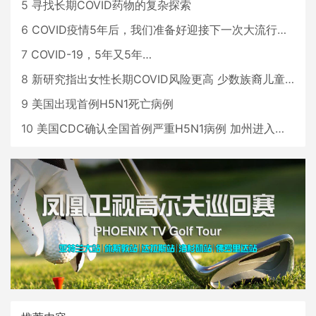
5
寻找长期COVID药物的复杂探索
6
COVID疫情5年后，我们准备好迎接下一次大流行了吗？
7
COVID-19，5年又5年…
8
新研究指出女性长期COVID风险更高 少数族裔儿童存在差异
9
美国出现首例H5N1死亡病例
10
美国CDC确认全国首例严重H5N1病例 加州进入紧急状态