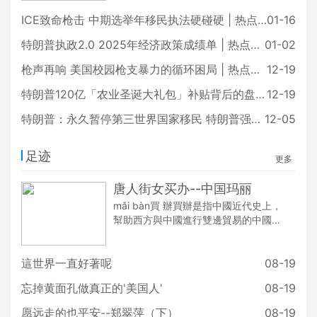
盖的全球最大岛屿，正被推上地缘政治
的风口浪尖。为了逼迫丹麦与格陵兰让
ICE致命枪击 中期选举年移民执法硬碰硬 | 热点追踪
01-16
步，特朗普政府把关税当成杠杆，用军
特朗普执政2.0 2025年经济政策成绩单 | 热点追踪
01-02
事作为威慑，步步逼近，向欧洲各国开
刀。面对美国的强势施压，欧洲能不能
枪声再响 美国校园枪支暴力的循环困局 | 热点追踪
12-19
守住格陵兰？这场「夺岛风暴」，背后
有着怎样的博弈？又将如何收场？
特朗普120亿「农业圣诞大礼包」补贴背后的盘算 | 热点追踪
12-19
特朗普：永久暂停第三世界国家移民 特朗普强硬移民政策再升级 | 热点追踪
12-05
足迹
更多
唐人街女买办--中国玛丽
mǎi bàn買 辦買辦是指中國近代史上，
幫助西方與中國進行雙邊貿易的中國商
人。這類被外商雇用之商人通常外語能
力強，一方面可作爲歐美商人與中國商
這世界一直好著呢
人的翻譯，也可處理歐美國家商界與中
08-19
國政府之雙向溝通。除此，這類型商人
忘掉黄面孔做真正的'美国人'
08-19
還可自營商鋪，因此致富者頗衆。110
年前，在美國亞利桑那州的墓碑鎮（To
愿远走的也平安--郑翠萍（下）
08-19