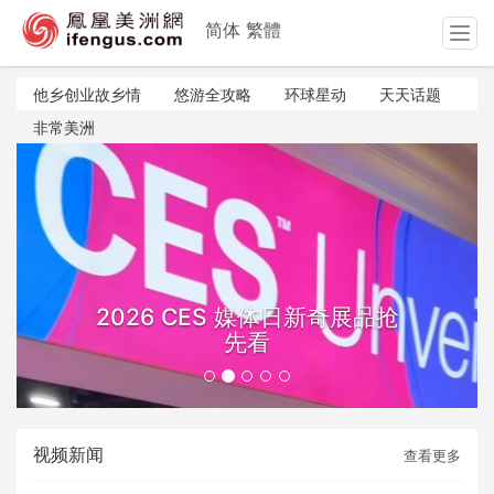
简体
繁體
T
o
g
他乡创业故乡情
悠游全攻略
环球星动
天天话题
g
非常美洲
l
e
n
a
v
i
g
a
2026 CES 媒体日新奇展品抢
t
先看
i
o
n
视频新闻
查看更多