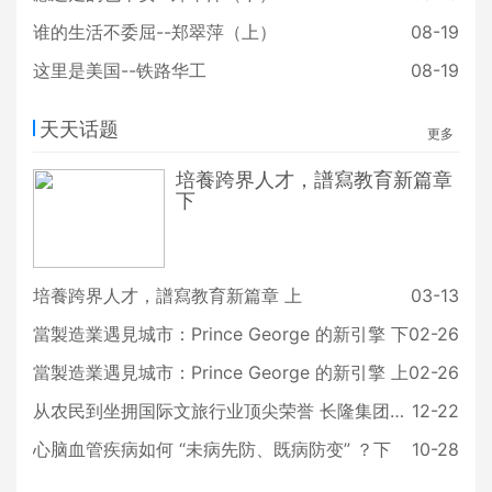
mbstone），舉行了一場聲勢浩大的中
式葬禮，她的去世在白人社會各階層中
谁的生活不委屈--郑翠萍（上）
08-19
也引起了轟動，當地報紙Epitaph也刊
这里是美国--铁路华工
登
08-19
天天话题
更多
培養跨界人才，譜寫教育新篇章
下
培養跨界人才，譜寫教育新篇章 上
03-13
當製造業遇見城市：Prince George 的新引擎 下
02-26
當製造業遇見城市：Prince George 的新引擎 上
02-26
从农民到坐拥国际文旅行业顶尖荣誉 长隆集团董事长苏志刚专访 | 天天话题
12-22
心脑血管疾病如何 “未病先防、既病防变” ？下
10-28