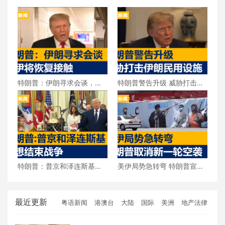
特朗普：伊朗寻求会谈，美
特朗普警告升级 威胁打击伊
伊将恢复接触
朗民用设施
特朗普：普京和泽连斯基都
美伊局势急转弯 特朗普宣布
想结束战争
取消新一轮空袭
最近更新
粤语新闻
港澳台
大陆
国际
美洲
地产法律