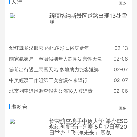
大陆
更多
新疆喀纳斯景区道路出现13处雪
崩
华灯舞龙汉服秀 内地多彩民俗庆新年
02-13
國家氣象局：春節假期無大範圍災害性天氣
02-08
節前出行遇上雨雪天氣 多地助力旅客返鄉
02-07
中美經濟工作組第三次會議在京舉行
02-07
北京列車追尾調查報告公佈18人被追責
02-06
港澳台
更多
长荣航空携手中原大学 举办ESG
永续创新设计竞赛 5月17日至20
日举办「飞‧净未来」展览