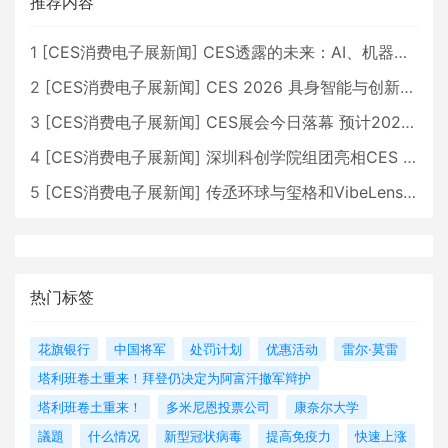
推荐内容
1
[
CES消费电子展新闻
]
CES透露的未来：AI、机器人与智能生活大爆发
2
[
CES消费电子展新闻
]
CES 2026 具身智能与创新领域 中国公司大放异彩
3
[
CES消费电子展新闻
]
CES展会今日落幕 预计2026行业收入将超五千亿美元
4
[
CES消费电子展新闻
]
深圳科创学院组团亮相CES 广受好评
5
[
CES消费电子展新闻
]
传丞环球与玺格和VibeLens共同推出全新耳机
热门标签
花旗银行
中国将军
处罚计划
优惠活动
雷尔·莫雷
塔利班卷土重来！拜登仍决定为阿富汗撤军辩护
塔利班卷土重来！
多米尼恩投票公司
康奈尔大学
議題
什么情况
新型冠状病毒
提高免疫力
快速上涨