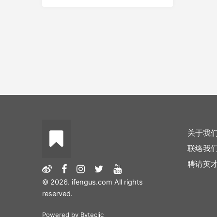
关于我
联络我
聘请英
© 2026. ifengus.com All rights
reserved.
Powered by
Byteclic