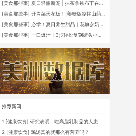
[
美食那些事
]
夏日轻甜新宠 | 抹茶拿铁布丁在家轻松做！
[
美食那些事
]
开胃菜天花板！[姜糖版凉拌山药] 秒杀高级餐厅
[
美食那些事
]
必学！夏日养生甜品｜花旗参奶香绿豆沙
[
美食那些事
]
一口爆汁！3步轻松复刻街头小吃咖喱鱼蛋
推荐新闻
1
[
健康饮食
]
研究表明，吃高脂乳制品的人患心脏病的风险较低
2
[
健康饮食
]
鸡汤真的就那么有营养吗？