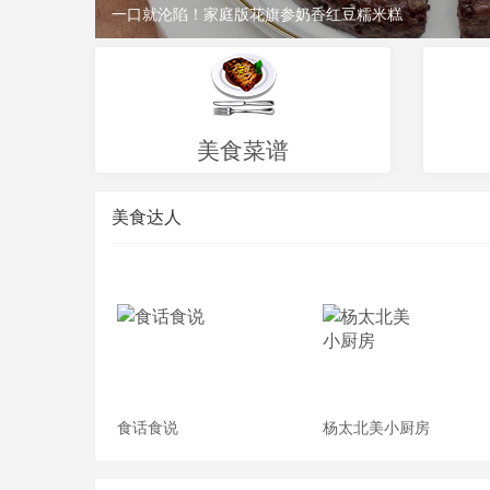
冬至不只吃饺子｜花旗参苹果肉桂茶暖身补气越喝越上
美食菜谱
美食达人
食话食说
杨太北美小厨房