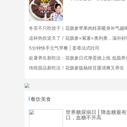
冬至不只吃饺子｜花旗参苹果肉桂茶暖身补气越
这杯热饮逆天了！花旗参×紫薯×奥利奥，滋补好
5分钟快手元气早餐 | 姜香法式吐司
处暑养生新吃法：花旗参日式厚蛋烧上线 低脂养
传统甜品新吃法！花旗参版杨枝甘露清爽又养生
餐饮美食
世界糖尿病日 | 降血糖最
口，血糖不升高