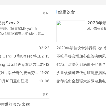
健康饮食
更多
要$xxx？！
2023
来吃【味喜屋Mikiya】在
地中海饮食
le City他们家都在大排长队，这次
。
02-22
2023年最佳饮食排行榜 地
玫瑰鲜红，紫罗兰艳紫，您邻近的麦当劳即将推出 Cardi B 和Offset 特餐
02-13
不吃早餐会增加心血管疾病风
美国麦当劳携手网络爆红视频创作者Karen X Cheng 以无限创意欢庆农历新春
01-12
代糖、甜味剂到底健不健康？
分享的季节 SZN of Sharing ——做节庆假期的英雄，以传奇的麦当劳金卡 送出源源不绝的爱
11-29
少量饮酒可降低心脏病患病风
月18日重出江湖
10-06
更多
奶香红豆糯米糕