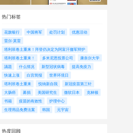
热门标签
花旗银行
中国将军
处罚计划
优惠活动
雷尔·莫雷
塔利班卷土重来！拜登仍决定为阿富汗撤军辩护
塔利班卷土重来！
多米尼恩投票公司
康奈尔大学
議題
什么情况
新型冠状病毒
提高免疫力
快速上涨
白宫简报
世界环境日
塔利班卷土重来
悦纳新自我
新冠疫苗第三针
大肠癌
募捐
美国研究生
微软日本
克林顿
书籍
疫苗的有效性
护理中心
生理用品免费法案
韩国
元宇宙
热度回顾