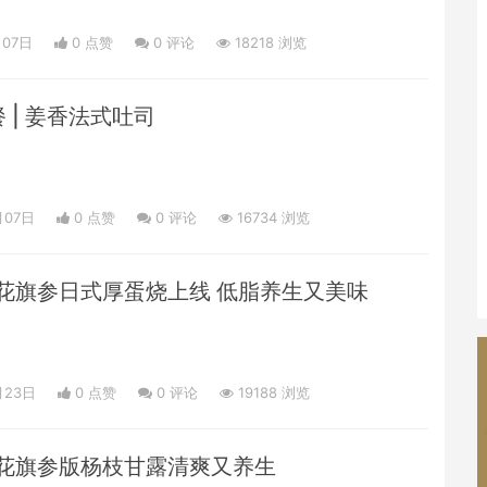
月07日
0 点赞
0
评论
18218 浏览
 | 姜香法式吐司
月07日
0 点赞
0
评论
16734 浏览
花旗参日式厚蛋烧上线 低脂养生又美味
月23日
0 点赞
0
评论
19188 浏览
花旗参版杨枝甘露清爽又养生