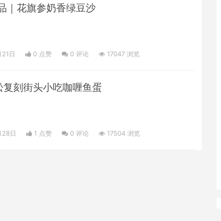
品｜花旗参奶香绿豆沙
月21日
0 点赞
0
评论
17047 浏览
松复刻街头小吃咖喱鱼蛋
月28日
1 点赞
0
评论
17504 浏览