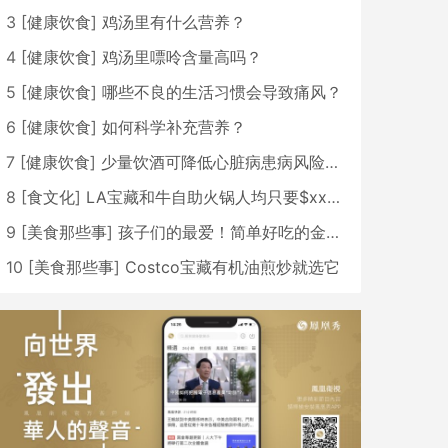
3
[
健康饮食
]
鸡汤里有什么营养？
4
[
健康饮食
]
鸡汤里嘌呤含量高吗？
5
[
健康饮食
]
哪些不良的生活习惯会导致痛风？
6
[
健康饮食
]
如何科学补充营养？
7
[
健康饮食
]
少量饮酒可降低心脏病患病风险？新研究：酒精对心脏没有好处
8
[
食文化
]
LA宝藏和牛自助火锅人均只要$xxx？！
9
[
美食那些事
]
孩子们的最爱！简单好吃的金枪鱼三明治 Tuna Sandwich
10
[
美食那些事
]
Costco宝藏有机油煎炒就选它