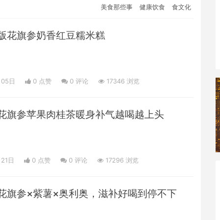
美食那些事
健康饮食
食文化
版花旗参奶香红豆糯米糕
月05日
0 点赞
0
评论
17346 浏览
花旗参苹果肉桂茶暖身补气越喝越上头
月21日
0 点赞
0
评论
17296 浏览
花旗参×紫薯×奥利奥，滋补好喝到停不下