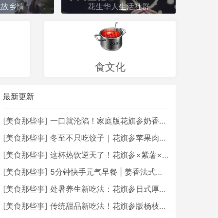
业故乡情
花生华人生活社群
食文化
最新更新
[
美食那些事
]
一口就沦陷！家庭版花旗参奶香红豆糯米糕
[
美食那些事
]
冬至不只吃饺子｜花旗参苹果肉桂茶暖身补气越喝越上头
[
美食那些事
]
这杯热饮逆天了！花旗参×紫薯×奥利奥，滋补好喝到停不下来！
[
美食那些事
]
5分钟快手元气早餐 | 姜香法式吐司
[
美食那些事
]
处暑养生新吃法：花旗参日式厚蛋烧上线 低脂养生又美味
[
美食那些事
]
传统甜品新吃法！花旗参版杨枝甘露清爽又养生