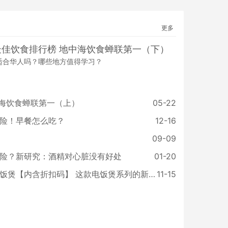
更多
年最佳饮食排行榜 地中海饮食蝉联第一（下）
适合华人吗？哪些地方值得学习？
中海饮食蝉联第一（上）
05-22
险！早餐怎么吃？
12-16
09-09
险？新研究：酒精对心脏没有好处
01-20
象印推出全新强大的微电脑电饭煲【内含折扣码】 这款电饭煲系列的新成员兼备聪明脑袋和强大实力
11-15