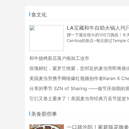
食文化
LA宝藏和牛自助火锅人均只
蹭一下最近很火的100刀挑战！今天
Cerritos的新店~每次路过Temp
赶紧趁着新店开业人不多来吃一顿
和牛烧烤新店落户南加工业市
它们又卷土重来了！美国麦当劳经典万圣节提篮10
美食那些事
一口就沦陷！家庭版花旗参