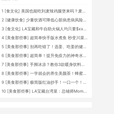
1
[
食文化
]
美国也能吃到麦辣鸡腿堡来吗？麦当劳将在下月推出三款鸡肉汉堡
2
[
健康饮食
]
少量饮酒可降低心脏病患病风险？新研究：酒精对心脏没有好处
3
[
食文化
]
LA宝藏和牛自助火锅人均只要$xxx？！
4
[
美食那些事
]
超简单快手版水煮鱼 秒变川菜高手！
5
[
美食那些事
]
别再吃错了！选姜、吃姜的健康秘诀
6
[
美食那些事
]
超简单！提升免疫力的神奇水果茶
7
[
美食那些事
]
手脚冰凉？教你3款暖身饮料，一学就会！
8
[
美食那些事
]
一学就会的养生美颜茶！蜂蜜柠檬姜茶
9
[
美食那些事
]
极简版红油抄手！一口一个！巨好吃
10
[
美食那些事
]
LA宝藏台湾菜：总铺师Momo Bistro | 林慧懿探店