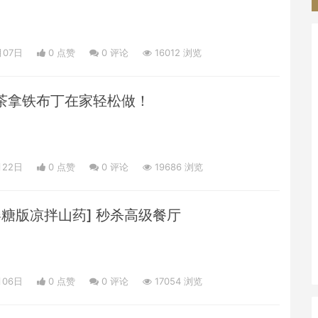
月07日
0 点赞
0
评论
16012 浏览
抹茶拿铁布丁在家轻松做！
月22日
0 点赞
0
评论
19686 浏览
糖版凉拌山药] 秒杀高级餐厅
月06日
0 点赞
0
评论
17054 浏览