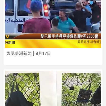
凤凰美洲新闻 | 9月17日