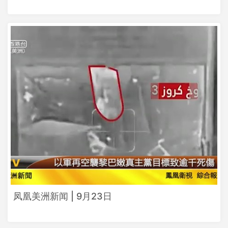
凤凰美洲新闻 | 9月23日