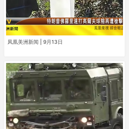
凤凰美洲新闻 | 9月13日