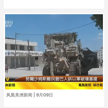
凤凰美洲新闻 | 9月09日