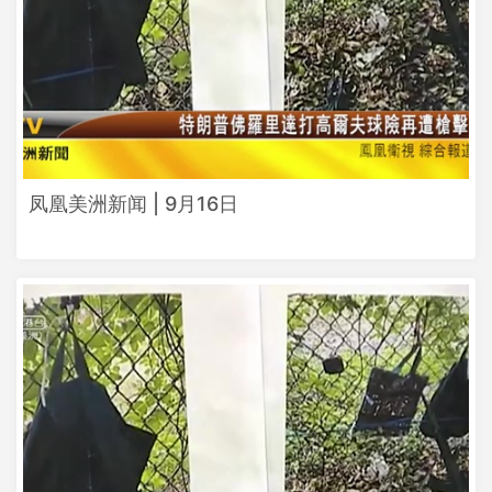
凤凰美洲新闻 | 9月16日