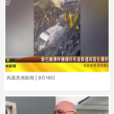
凤凰美洲新闻 | 9月19日