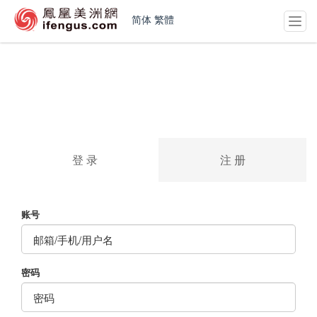
简体
繁體
T
o
g
g
l
e
n
a
v
i
登 录
注 册
g
a
t
i
账号
o
n
密码