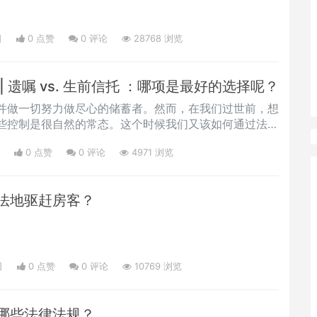
日
0 点赞
0
评论
28768 浏览
 遗嘱 vs. 生前信托 ：哪项是最好的选择呢？
并做一切努力做尽心的储蓄者。然而，在我们过世前，想
些控制是很自然的常态。这个时候我们又该如何通过法律
的资产呢？当然，每个人的具体情况都不同，对一些人来
0 点赞
0
评论
4971 浏览
效而实用的工具。那么，什么是生前信托呢？它到底和遗
法地驱赶房客？
日
0 点赞
0
评论
10769 浏览
哪些法律法规？