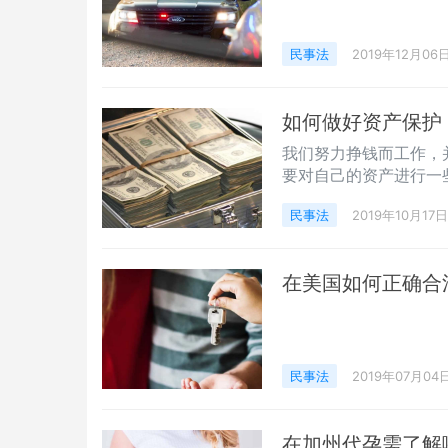
民事法
2019年12月06
如何做好资产保护 |
我们努力挣钱而工作，
要对自己的资产进行一
途径，积极保护好自己
民事法
2019年10月17日
说，生前信托是一个有
嘱有什么不同呢？
在美国如何正确合
民事法
2019年07月04
在加州代孕需了解