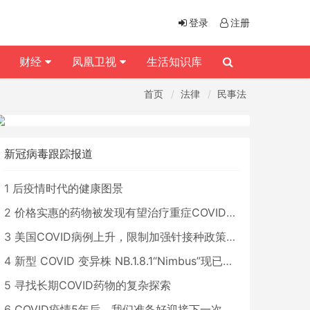
登录
注册
财经
凤凰卫视
生活知识库
首页
法律
民事法
新冠病毒跟踪报道
1
后疫情时代的健康图景
2
价格实惠的药物被发现有望治疗重症COVID患者
3
美国COVID病例上升，限制加强针接种政策即将出台
4
新型 COVID 变异株 NB.1.8.1“Nimbus”现已在美国占据主导地位
5
寻找长期COVID药物的复杂探索
6
COVID疫情5年后，我们准备好迎接下一次大流行了吗？