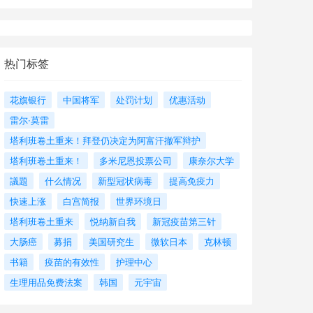
热门标签
花旗银行
中国将军
处罚计划
优惠活动
雷尔·莫雷
塔利班卷土重来！拜登仍决定为阿富汗撤军辩护
塔利班卷土重来！
多米尼恩投票公司
康奈尔大学
議題
什么情况
新型冠状病毒
提高免疫力
快速上涨
白宫简报
世界环境日
塔利班卷土重来
悦纳新自我
新冠疫苗第三针
大肠癌
募捐
美国研究生
微软日本
克林顿
书籍
疫苗的有效性
护理中心
生理用品免费法案
韩国
元宇宙