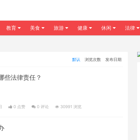
教育
美食
旅游
健康
休闲
法律
默认
浏览次数
发布日期
哪些法律责任？
日
0 点赞
0
评论
30991 浏览
办