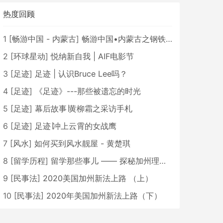
热度回顾
1
[
畅游中国 - 内蒙古
]
畅游中国•内蒙古之钢铁骄子，魅力包头
2
[
环球星动
]
悦纳新自我 | AIF电影节
3
[
足迹
]
足迹 | 认识Bruce Lee吗？
4
[
足迹
]
《足迹》---那些被遗忘的时光
5
[
足迹
]
幕后故事∣黄柳霜之采访手札
6
[
足迹
]
足迹∣冲上云霄的女战鹰
7
[
风水
]
如何买到风水靓屋 - 黄楚琪
8
[
留学历程
]
留学那些事儿 —— 探秘加州理工学院Caltech博士生活 [上集]
9
[
民事法
]
2020美国加州新法上路 （上）
10
[
民事法
]
2020年美国加州新法上路（下）