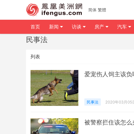
简体
繁體
首页
新闻
访谈
房产
汽车
民事法
列表
爱宠伤人饲主该负
民事法
2020年03月05
被警察拦住该怎么