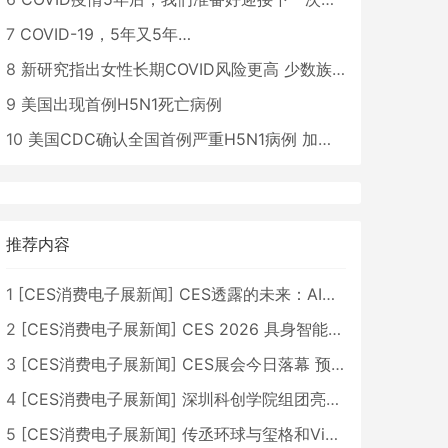
7
COVID-19，5年又5年…
8
新研究指出女性长期COVID风险更高 少数族裔儿童存在差异
9
美国出现首例H5N1死亡病例
10
美国CDC确认全国首例严重H5N1病例 加州进入紧急状态
推荐内容
1
[
CES消费电子展新闻
]
CES透露的未来：AI、机器人与智能生活大爆发
2
[
CES消费电子展新闻
]
CES 2026 具身智能与创新领域 中国公司大放异彩
3
[
CES消费电子展新闻
]
CES展会今日落幕 预计2026行业收入将超五千亿美元
4
[
CES消费电子展新闻
]
深圳科创学院组团亮相CES 广受好评
5
[
CES消费电子展新闻
]
传丞环球与玺格和VibeLens共同推出全新耳机