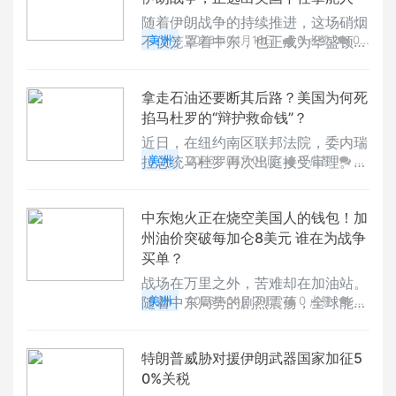
自演，所谓的和谈进展根本就是“烟
随着伊朗战争的持续推进，这场硝烟
雾弹”。
不仅笼罩着中东，也正成为华盛顿权
美洲
2026年04月10日
0 点赞
0
力更迭的试金石。特朗普已经在私下
评论
27938 浏览
询问顾问，谁才是更合适的接班人
拿走石油还要断其后路？美国为何死
掐马杜罗的“辩护救命钱”？
近日，在纽约南区联邦法院，委内瑞
拉总统马杜罗再次出庭接受审理。此
美洲
2026年04月09日
0 点赞
0
次庭审的焦点在于其律师费的支付问
评论
46665 浏览
题。
中东炮火正在烧空美国人的钱包！加
州油价突破每加仑8美元 谁在为战争
买单？
战场在万里之外，苦难却在加油站。
随着中东局势的剧烈震荡，全球能源
美洲
2026年04月09日
0 点赞
0
市场的“蝴蝶效应”正在精准打击美国
评论
40858 浏览
普通民众的钱包。
特朗普威胁对援伊朗武器国家加征5
0%关税