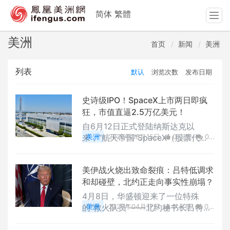
简体
繁體
T
o
g
美洲
首页
新闻
美洲
g
l
列表
默认
浏览次数
发布日期
e
n
a
史诗级IPO！SpaceX上市两日即疯
v
狂，市值直逼2.5万亿美元！
i
自6月12日正式登陆纳斯达克以
g
来，“航天帝国”SpaceX（股票代
美洲
2026年06月15日
0 点赞
0
a
码：SPCX）在二级市场的表现让全
评论
15818 浏览
t
球投资者目瞪口呆。这不仅是人类史
i
美伊战火烧出致命裂痕：吕特低调求
上规模最大的IPO，其连续两个交易
o
和却碰壁，北约正走向事实性崩塌？
日的强劲走势，更是将这股“航天
n
热”推向了顶峰。
4月8日，华盛顿迎来了一位特殊
的“救火队员”——北约秘书长吕特。
美洲
2026年04月17日
0 点赞
0
在美伊战火如火如荼之际，吕特此行
评论
39947 浏览