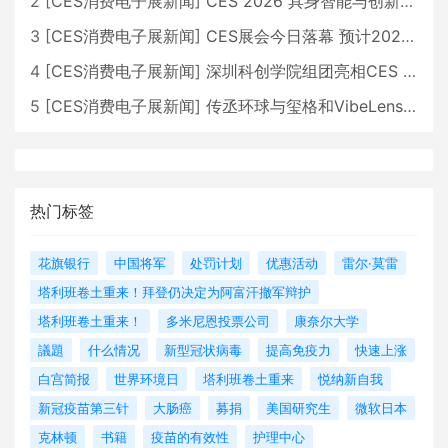
2
[
CES消费电子展新闻
]
CES 2026 具身智能与创新领域 中国公司大放异彩
3
[
CES消费电子展新闻
]
CES展会今日落幕 预计2026行业收入将超五千亿美元
4
[
CES消费电子展新闻
]
深圳科创学院组团亮相CES 广受好评
5
[
CES消费电子展新闻
]
传丞环球与玺格和VibeLens共同推出全新耳机
热门标签
花旗银行
中国将军
处罚计划
优惠活动
雷尔·莫雷
塔利班卷土重来！拜登仍决定为阿富汗撤军辩护
塔利班卷土重来！
多米尼恩投票公司
康奈尔大学
議題
什么情况
新型冠状病毒
提高免疫力
快速上涨
白宫简报
世界环境日
塔利班卷土重来
悦纳新自我
新冠疫苗第三针
大肠癌
募捐
美国研究生
微软日本
克林顿
书籍
疫苗的有效性
护理中心