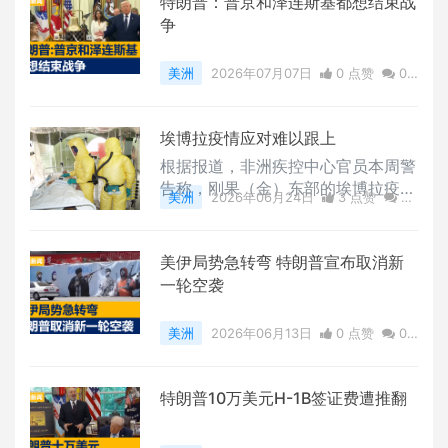
特朗普：普京和泽连斯基都想结束战
争
美洲
2026年07月07日
0 点赞
0
评论
1886 浏览
埃博拉疫情应对难以跟上
根据报道，非洲疾控中心官员本周警
告称，刚果（金）东部的埃博拉疫情
美洲
2026年06月24日
3 点赞
0
蔓延速度远超应急人员的追踪能力，
评论
4317 浏览
导致监测工作出现漏洞。
美伊局势急转弯 特朗普宣布取消新
一轮空袭
美洲
2026年06月13日
0 点赞
0
评论
2164 浏览
特朗普10万美元H-1B签证费遭推翻