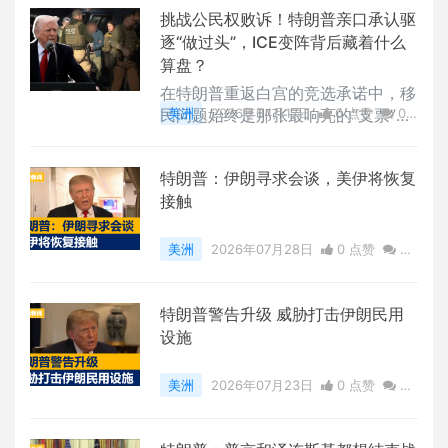
的目的只有一个：平息特朗普对北约
挑战公民权败诉！特朗普亲口承认驱
日益高涨的怒火。
逐“做过头”，ICE变阵背后藏着什么
算盘？
在特朗普重返白宫的竞选承诺中，移
民问题始终是那张最响亮的“支票”。
美洲
2026年04月17日
0 点赞
0
然而，随着第二任期的推进，这位一
评论
46583 浏览
向以硬汉形象示人的总统，似乎正被
特朗普：伊朗寻求会谈，美伊将恢复
迫在法律、民意和即将到来的中期选
接触
举面前，放慢他那浩浩荡荡的驱逐脚
步。
美洲
2026年07月28日
0 点赞
0
评论
539 浏览
特朗普警告升级 威胁打击伊朗民用
设施
美洲
2026年07月23日
0 点赞
0
评论
383 浏览