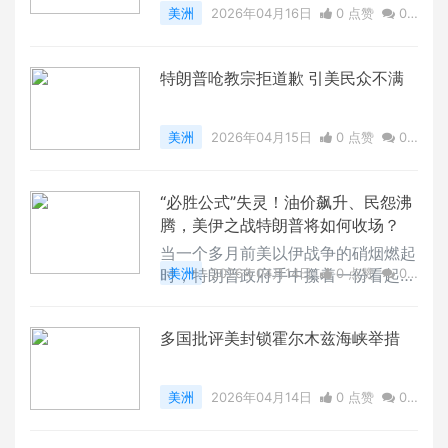
美洲
2026年04月16日
0 点赞
0
评论
6735 浏览
特朗普呛教宗拒道歉 引美民众不满
美洲
2026年04月15日
0 点赞
0
评论
3740 浏览
“必胜公式”失灵！油价飙升、民怨沸
腾，美伊之战特朗普将如何收场？
当一个多月前美以伊战争的硝烟燃起
时，特朗普政府手中攥着一份看起来
美洲
2026年04月14日
0 点赞
0
天衣无缝的“必胜公式”。这套公式在
评论
30062 浏览
伊朗身上却失灵了？
多国批评美封锁霍尔木兹海峡举措
美洲
2026年04月14日
0 点赞
0
评论
6476 浏览