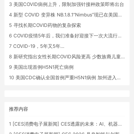
3
美国COVID病例上升，限制加强针接种政策即将出台
4
新型 COVID 变异株 NB.1.8.1“Nimbus”现已在美国占据主导地位
5
寻找长期COVID药物的复杂探索
6
COVID疫情5年后，我们准备好迎接下一次大流行了吗？
7
COVID-19，5年又5年…
8
新研究指出女性长期COVID风险更高 少数族裔儿童存在差异
9
美国出现首例H5N1死亡病例
10
美国CDC确认全国首例严重H5N1病例 加州进入紧急状态
推荐内容
1
[
CES消费电子展新闻
]
CES透露的未来：AI、机器人与智能生活大爆发