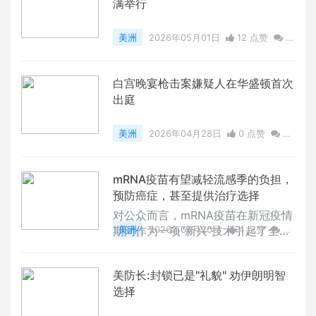
满举行
美洲
2026年05月01日
12 点赞
0
评论
8068 浏览
白宫晚宴枪击案嫌疑人在华盛顿首次
出庭
美洲
2026年04月28日
0 点赞
0
评论
7089 浏览
mRNA疫苗有望减轻流感季的负担，
预防癌症，甚至提供治疗选择
对公众而言，mRNA疫苗在新冠疫情
期间作为一项“新兴”技术引起了全球
美洲
2026年04月20日
4 点赞
0
关注，但实际上，研究人员对mRNA
评论
14930 浏览
平台的研究已持续数十年。
美防长:封锁已是"礼貌" 劝伊朗明智
选择