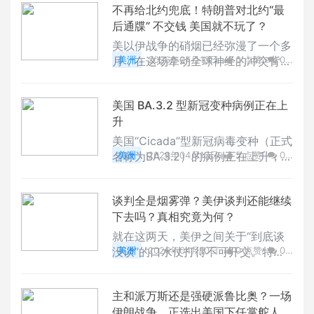
不再给北约兜底！特朗普对北约“最
后通牒” 不交钱 美国就不玩了？
美以伊战争的硝烟已经弥漫了一个多
月，在这场牵动全球神经的冲突背
美洲
2026年04月13日
0 点赞
0
后，特朗普政府真正的战略底牌正在
评论
11458 浏览
加速浮出水面。如果我们翻开美国此
美国 BA.3.2 型新冠变种病例正在上
前公布的《国家安全战略》和《国防
升
战略》，就会发现一切早有端倪：美
国已经厌倦了长期深陷中东的泥潭，
美国“Cicada”型新冠病毒变种（正式
他们真正渴望的是尽快完成“战略收
名称为BA.3.2）的病例正在上升，尽
美洲
2026年04月13日
5 点赞
0
缩”。
管目前仍处于较低水平。该变种于2
评论
7689 浏览
024年11月首次在南非被发现。根据
谈判全是烟雾弹？美伊谈判还能继续
美国疾病控制与预防中心（CDC）
下去吗？真相究竟为何？
的《发病率和死亡率周报》报道，这
种变种病毒已在至少23个国家被发
就在这两天，美伊之间关于“到底谈
现。
没谈”的口水仗打得不可开交。特朗
美洲
2026年04月10日
0 点赞
0
普政府不断向外放风，说已经跟伊朗
评论
9602 浏览
搭上线了，甚至还拿出了一个厚厚的
主和派万斯还是强硬派鲁比奥？一场
协议草案。但伊朗那边的回应却非常
伊朗战争，正选出美国下任掌舵人
冷淡，直接公开否认，说美国在自导