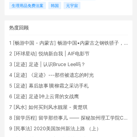
生理用品免费法案
韩国
元宇宙
热度回顾
1
[
畅游中国 - 内蒙古
]
畅游中国•内蒙古之钢铁骄子，魅力包头
2
[
环球星动
]
悦纳新自我 | AIF电影节
3
[
足迹
]
足迹 | 认识Bruce Lee吗？
4
[
足迹
]
《足迹》---那些被遗忘的时光
5
[
足迹
]
幕后故事∣黄柳霜之采访手札
6
[
足迹
]
足迹∣冲上云霄的女战鹰
7
[
风水
]
如何买到风水靓屋 - 黄楚琪
8
[
留学历程
]
留学那些事儿 —— 探秘加州理工学院Caltech博士生活 [上集]
9
[
民事法
]
2020美国加州新法上路 （上）