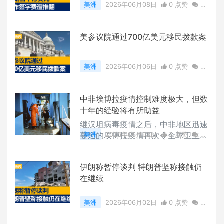
美洲
2026年06月08日
0 点赞
0
评论
1914 浏览
美参议院通过700亿美元移民拨款案
美洲
2026年06月06日
0 点赞
0
评论
1993 浏览
中非埃博拉疫情控制难度极大，但数
十年的经验将有所助益
继汉坦病毒疫情之后，中非地区迅速
蔓延的埃博拉疫情再次令全球卫生系
美洲
2026年06月02日
3 点赞
0
统高度警惕。世界卫生组织已宣布此
评论
20580 浏览
次疫情构成“国际关注的突发公共卫
伊朗称暂停谈判 特朗普坚称接触仍
生事件”。
在继续
美洲
2026年06月02日
0 点赞
0
评论
3548 浏览