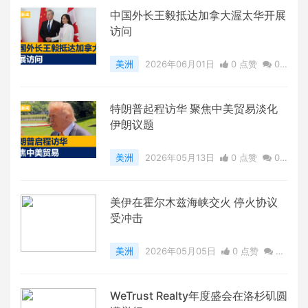
中国外长王毅抵达加拿大渥太华开展
访问
美洲
2026年06月01日
0 点赞
0
评论
3552 浏览
特朗普起程访华 聚焦中美贸易淡化
伊朗议题
美洲
2026年05月13日
0 点赞
0
评论
2772 浏览
美伊在霍尔木兹海峡交火 停火协议
受冲击
美洲
2026年05月05日
0 点赞
0
评论
3980 浏览
WeTrust Realty年度盛会在洛杉矶圆