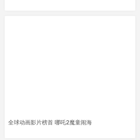
全球动画影片榜首 哪吒2魔童闹海