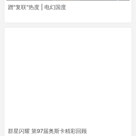
蹭"复联"热度 | 电幻国度
群星闪耀 第97届奥斯卡精彩回顾