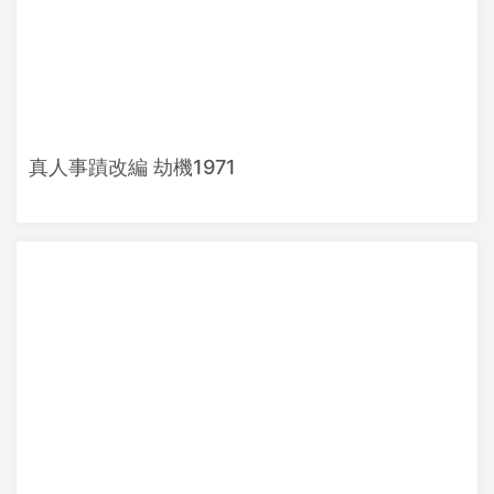
真人事蹟改編 劫機1971