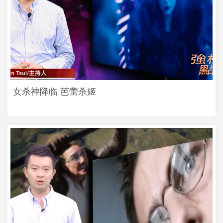
女杀神降临 芭蕾杀姬