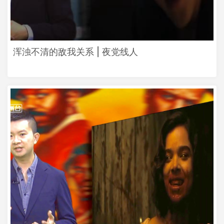
浑浊不清的敌我关系 | 夜党线人