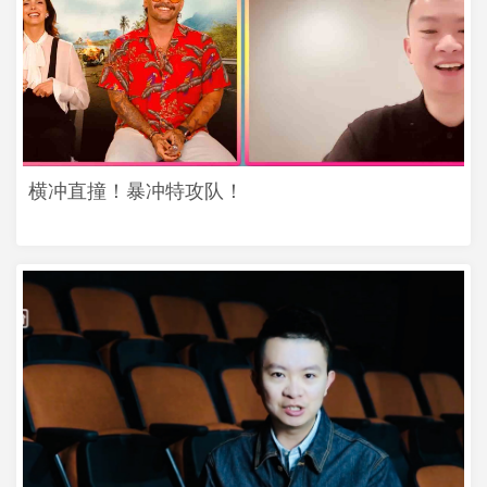
横冲直撞！暴冲特攻队！