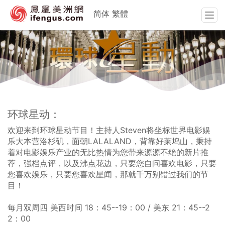
简体
繁體
T
o
g
g
l
e
n
a
v
环球星动：
i
g
欢迎来到环球星动节目！主持人Steven将坐标世界电影娱
a
乐大本营洛杉矶，面朝LALALAND，背靠好莱坞山，秉持
t
着对电影娱乐产业的无比热情为您带来源源不绝的新片推
i
荐，强档点评，以及沸点花边，只要您自问喜欢电影，只要
o
您喜欢娱乐，只要您喜欢星闻，那就千万别错过我们的节
n
目！
每月双周四 美西时间 18：45--19：00 / 美东 21：45--2
2：00