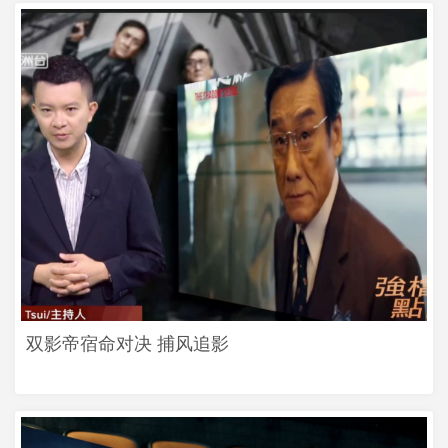
双影帝宿命对决 捕风追影