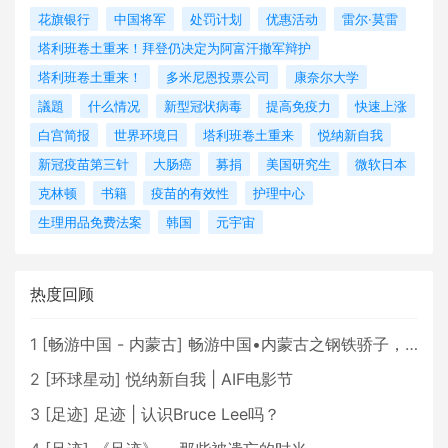
花旗银行
中国将军
处罚计划
优惠活动
雷尔·莫雷
塔利班卷土重来！拜登仍决定为阿富汗撤军辩护
塔利班卷土重来！
多米尼恩投票公司
康奈尔大学
議題
什么情况
新型冠状病毒
提高免疫力
快速上涨
白宫简报
世界环境日
塔利班卷土重来
悦纳新自我
新冠疫苗第三针
大肠癌
募捐
美国研究生
微软日本
克林顿
书籍
疫苗的有效性
护理中心
生理用品免费法案
韩国
元宇宙
热度回顾
1
[
畅游中国 - 内蒙古
]
畅游中国•内蒙古之钢铁骄子，魅力包头
2
[
环球星动
]
悦纳新自我 | AIF电影节
3
[
足迹
]
足迹 | 认识Bruce Lee吗？