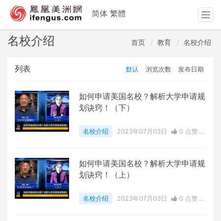
简体
繁體
T
o
g
名校介绍
首页
教育
名校介绍
g
l
列表
默认
浏览次数
发布日期
e
n
a
如何申请美国名校？解析大学申请规
v
划诀窍！（下）
i
g
名校介绍
2023年07月03日
0 点赞
a
0
评论
15345 浏览
t
i
如何申请美国名校？解析大学申请规
o
划诀窍！（上）
n
名校介绍
2023年07月03日
0 点赞
0
评论
13698 浏览