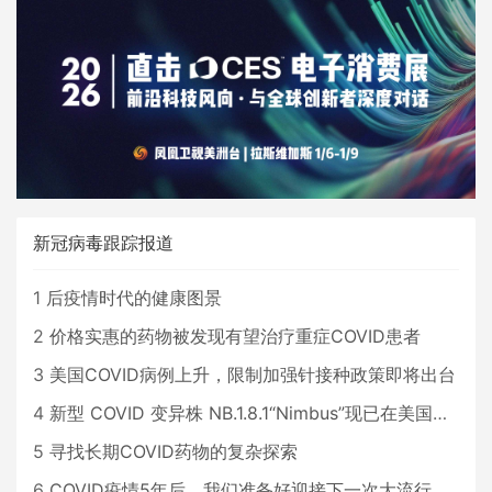
将于3月31 日- 4月1日盛大开启，目
前招聘会已进入最后倒计时！“2021
北美名校线上招聘会”是首次在线上
举办、众多国际名企支持、2W+本
硕博名校留学生热情参与的年
新冠病毒跟踪报道
1
后疫情时代的健康图景
2
价格实惠的药物被发现有望治疗重症COVID患者
3
美国COVID病例上升，限制加强针接种政策即将出台
4
新型 COVID 变异株 NB.1.8.1“Nimbus”现已在美国占据主导地位
5
寻找长期COVID药物的复杂探索
6
COVID疫情5年后，我们准备好迎接下一次大流行了吗？