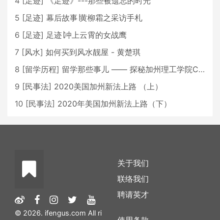
4
[
足迹
]
《足迹》---那些被遗忘的时光
5
[
足迹
]
幕后故事∣黄柳霜之采访手札
6
[
足迹
]
足迹∣冲上云霄的女战鹰
7
[
风水
]
如何买到风水靓屋 - 黄楚琪
8
[
留学历程
]
留学那些事儿 —— 探秘加州理工学院Caltech博士生活 [上集]
9
[
民事法
]
2020美国加州新法上路 （上）
10
[
民事法
]
2020年美国加州新法上路（下）
关于我们
联络我们
聘请英才
© 2026. ifengus.com All ri
使用条款