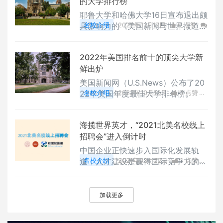
的大学排行榜
耶鲁大学和哈佛大学16日宣布退出颇
具影响力的《美国新闻与世界报道》
名校介绍
2022年11月17日
0 点赞
的全美最佳法学院排行榜，这可能是
0
评论
13707 浏览
该大学排名迄为止面临的最大挑战。
2022年美国排名前十的顶尖大学新
鲜出炉
美国新闻网（U.S.News）公布了20
22年美国年度最佳大学排名榜。
名校介绍
2022年10月13日
0 点赞
0
评论
9861 浏览
海揽世界英才，“2021北美名校线上
招聘会”进入倒计时
中国企业正快速步入国际化发展轨
道，人才建设是赢得国际竞争力的关
名校介绍
2021年03月22日
1 点赞
键。为了帮助企业早日延揽到有潜力
0
评论
13953 浏览
的高端人才，提升企业国际化形象，
由美国南加州大学（USC）、HG PL
加载更多
US和硅滩加速器三方共同发起并主
办的“2021 北美名校线上招聘会”即