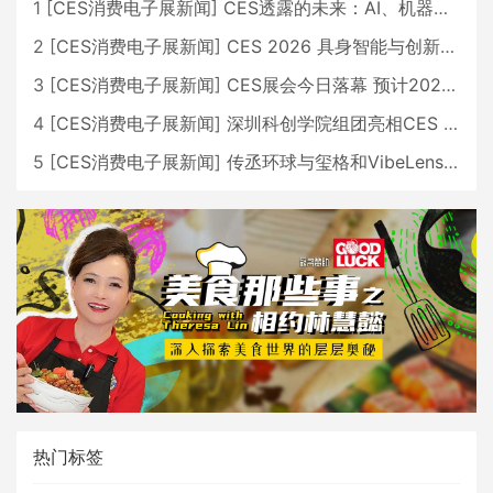
1
[
CES消费电子展新闻
]
CES透露的未来：AI、机器人与智能生活大爆发
2
[
CES消费电子展新闻
]
CES 2026 具身智能与创新领域 中国公司大放异彩
3
[
CES消费电子展新闻
]
CES展会今日落幕 预计2026行业收入将超五千亿美元
4
[
CES消费电子展新闻
]
深圳科创学院组团亮相CES 广受好评
5
[
CES消费电子展新闻
]
传丞环球与玺格和VibeLens共同推出全新耳机
热门标签