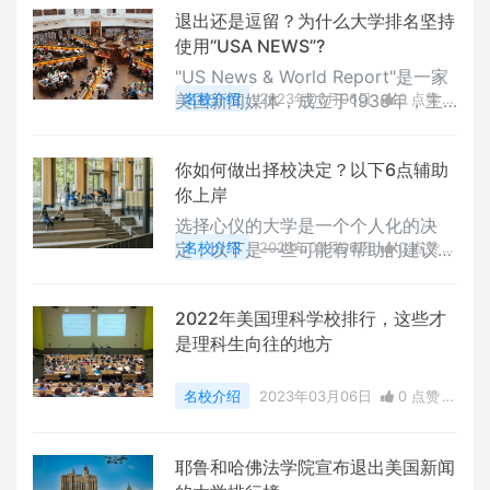
退出还是逗留？为什么大学排名坚持
使用“USA NEWS”?
"US News & World Report"是一家
美国新闻媒体，成立于1933年，主
名校介绍
2023年03月06日
0 点赞
要以发布新闻和研究报告为主
0
评论
8559 浏览
你如何做出择校决定？以下6点辅助
你上岸
选择心仪的大学是一个个人化的决
定，以下是一些可能有帮助的建议：
名校介绍
2023年03月06日
0 点赞
确定你的优先考虑因素：你最关注的
0
评论
9416 浏览
因素是什么？
2022年美国理科学校排行，这些才
是理科生向往的地方
名校介绍
2023年03月06日
0 点赞
0
评论
8206 浏览
耶鲁和哈佛法学院宣布退出美国新闻