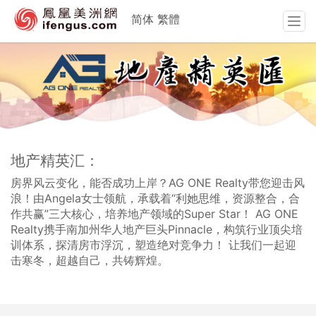
简体
繁體
T
o
g
g
l
e
n
a
v
地产精英汇：
i
g
房界风云变化，能否成功上岸？AG ONE Realty带您迎击风
a
浪！由Angela女士领航，承载着“利她思维，资源整合，合
t
作共赢”三大核心，培养地产领域的Super Star！ AG ONE
i
Realty携手南加州华人地产巨头Pinnacle，构筑行业顶尖培
o
训体系，探清房市浮沉，塑造绝对竞争力！ 让我们一起迎
n
击寒冬，超越自己，共铸辉煌。