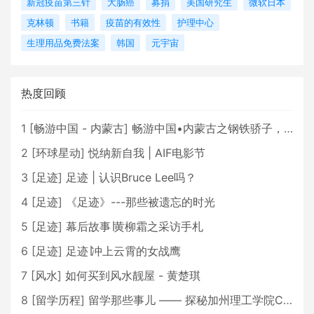
新冠疫苗第三针
大肠癌
募捐
美国研究生
微软日本
克林顿
书籍
疫苗的有效性
护理中心
生理用品免费法案
韩国
元宇宙
热度回顾
1
[
畅游中国 - 内蒙古
]
畅游中国•内蒙古之钢铁骄子，魅力包头
2
[
环球星动
]
悦纳新自我 | AIF电影节
3
[
足迹
]
足迹 | 认识Bruce Lee吗？
4
[
足迹
]
《足迹》---那些被遗忘的时光
5
[
足迹
]
幕后故事∣黄柳霜之采访手札
6
[
足迹
]
足迹∣冲上云霄的女战鹰
7
[
风水
]
如何买到风水靓屋 - 黄楚琪
8
[
留学历程
]
留学那些事儿 —— 探秘加州理工学院Caltech博士生活 [上集]