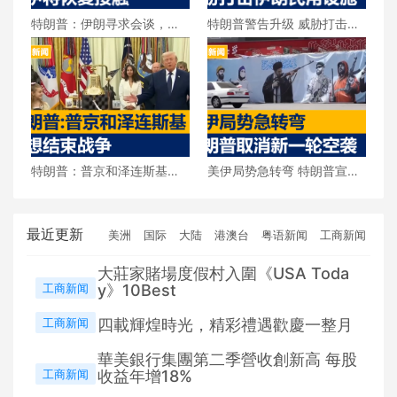
特朗普：伊朗寻求会谈，美
特朗普警告升级 威胁打击伊
伊将恢复接触
朗民用设施
特朗普：普京和泽连斯基都
美伊局势急转弯 特朗普宣布
想结束战争
取消新一轮空袭
最近更新
美洲
国际
大陆
港澳台
粤语新闻
工商新闻
大莊家賭場度假村入圍《USA Toda
工商新闻
y》10Best
工商新闻
四載輝煌時光，精彩禮遇歡慶一整月
華美銀行集團第二季營收創新高 每股
工商新闻
收益年增18%