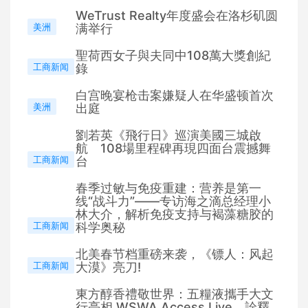
WeTrust Realty年度盛会在洛杉矶圆
美洲
满举行
聖荷西女子與夫同中108萬大獎創紀
工商新闻
錄
白宫晚宴枪击案嫌疑人在华盛顿首次
美洲
出庭
劉若英《飛行日》巡演美國三城啟
航 108場里程碑再現四面台震撼舞
工商新闻
台
春季过敏与免疫重建：营养是第一
线“战斗力”——专访海之滴总经理小
林大介，解析免疫支持与褐藻糖胶的
工商新闻
科学奥秘
北美春节档重磅来袭，《镖人：风起
工商新闻
大漠》亮刀!
東方醇香禮敬世界：五糧液攜手大文
行亮相 WSWA Access Live，詮釋