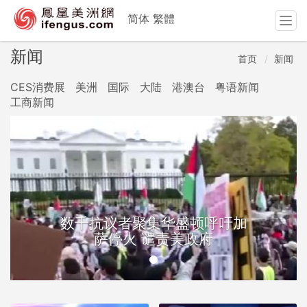
简体
繁體
T
o
g
新闻
首页
新闻
g
l
CES消费展
美洲
国际
大陆
港澳台
粤语新闻
e
工商新闻
n
a
v
i
g
a
t
i
数千抗议者聚集华盛顿呼吁加
o
萨停火 谴责美政府
n