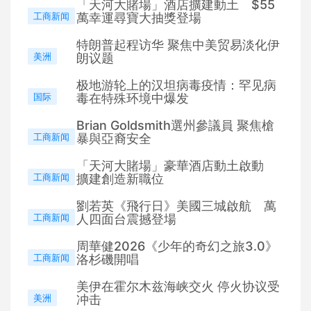
「天河大賭場」酒店擴建動土 $55
工商新闻
萬幸運尋寶大抽獎登場
特朗普起程访华 聚焦中美贸易淡化伊
美洲
朗议题
极地游轮上的汉坦病毒疫情：罕见病
国际
毒在特殊环境中爆发
Brian Goldsmith選州參議員 聚焦槍
工商新闻
暴與亞裔安全
「天河大賭場」豪華酒店動土啟動
工商新闻
擴建創造新職位
劉若英《飛行日》美國三城啟航 萬
工商新闻
人四面台震撼登場
周華健2026《少年的奇幻之旅3.0》
工商新闻
洛杉磯開唱
美伊在霍尔木兹海峡交火 停火协议受
美洲
冲击