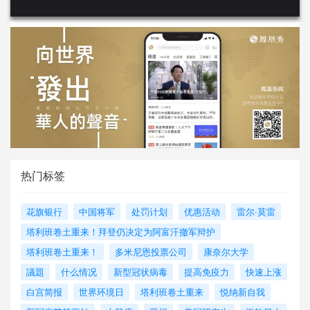
热门标签
花旗银行
中国将军
处罚计划
优惠活动
雷尔·莫雷
塔利班卷土重来！拜登仍决定为阿富汗撤军辩护
塔利班卷土重来！
多米尼恩投票公司
康奈尔大学
議題
什么情况
新型冠状病毒
提高免疫力
快速上涨
白宫简报
世界环境日
塔利班卷土重来
悦纳新自我