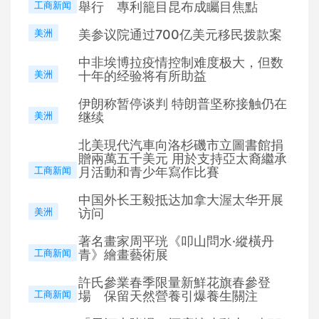
工商新闻
舉行 專利籠目昆布成矚目焦點
美洲
美参议院通过700亿美元移民拨款案
中非埃博拉疫情控制难度极大，但数
美洲
十年的经验将有所助益
伊朗称暂停谈判 特朗普坚称接触仍在
美洲
继续
北美現代汽車向洛杉磯市立圖書館捐
贈兩萬五千美元 用於支持亞太裔繼承
工商新闻
月活動和青少年寫作比賽
中国外长王毅抵达加拿大渥太华开展
美洲
访问
著名畫家周平珖《叩山問水·縱橫丹
工商新闻
青》繪畫藝術展
許氏參業春季限量新鮮花旗春參登
工商新闻
場 保留天然營養引爆養生關注