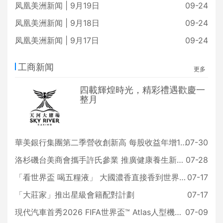
凤凰美洲新闻 | 9月19日
09-24
凤凰美洲新闻 | 9月18日
09-24
凤凰美洲新闻 | 9月17日
09-24
工商新闻
更多
四載輝煌時光，精彩禮遇歡慶一
整月
華美銀行集團第二季營收創新高 每股收益年增18%
07-30
洛杉磯台美商會攜手許氏參業 推廣健康養生新生活
07-28
「看世界盃 喝五糧液」 大國濃香直接香到世界盃賽場
07-17
「大莊家」推出星級會籍配對計劃
07-17
現代汽車首秀2026 FIFA世界盃™ Atlas人型機器人
07-09