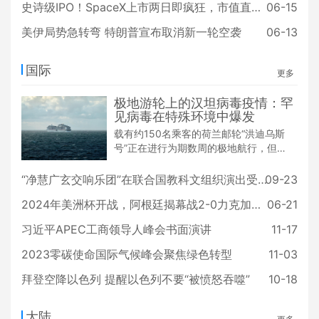
史诗级IPO！SpaceX上市两日即疯狂，市值直逼2.5万亿美元！
06-15
美伊局势急转弯 特朗普宣布取消新一轮空袭
06-13
国际
更多
极地游轮上的汉坦病毒疫情：罕
见病毒在特殊环境中爆发
载有约150名乘客的荷兰邮轮“洪迪乌斯
号”正在进行为期数周的极地航行，但近
日却遭遇了一场突如其来的疫情：船上
爆发了疑似汉坦病毒疫情，这种罕见的
“净慧广玄交响乐团”在联合国教科文组织演出受欢迎
09-23
啮齿动物传播病毒已导致3人死亡，另
2024年美洲杯开战，阿根廷揭幕战2-0力克加拿大
06-21
有多人可能感染。
习近平APEC工商领导人峰会书面演讲
11-17
2023零碳使命国际气候峰会聚焦绿色转型
11-03
拜登空降以色列 提醒以色列不要“被愤怒吞噬”
10-18
大陆