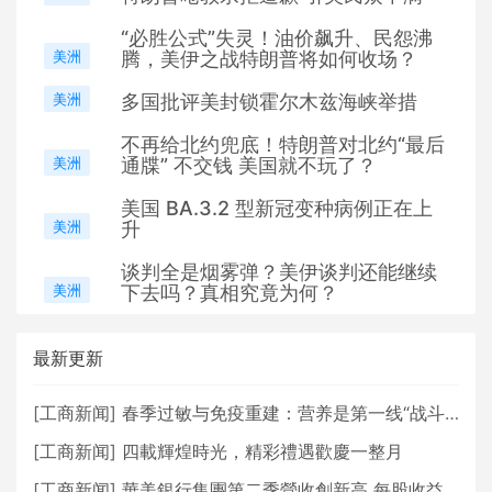
“必胜公式”失灵！油价飙升、民怨沸
美洲
腾，美伊之战特朗普将如何收场？
美洲
多国批评美封锁霍尔木兹海峡举措
不再给北约兜底！特朗普对北约“最后
美洲
通牒” 不交钱 美国就不玩了？
美国 BA.3.2 型新冠变种病例正在上
美洲
升
谈判全是烟雾弹？美伊谈判还能继续
美洲
下去吗？真相究竟为何？
最新更新
[
工商新闻
]
春季过敏与免疫重建：营养是第一线“战斗力”——专访海之滴总经理小林大介，解析免疫支持与褐藻糖胶的科学奥秘
[
工商新闻
]
四載輝煌時光，精彩禮遇歡慶一整月
[
工商新闻
]
華美銀行集團第二季營收創新高 每股收益年增18%