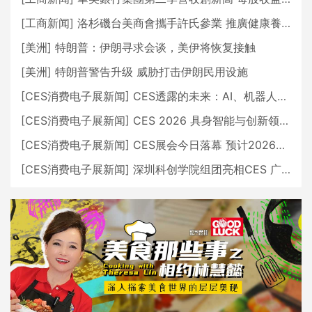
[
工商新闻
]
洛杉磯台美商會攜手許氏參業 推廣健康養生新生活
[
美洲
]
特朗普：伊朗寻求会谈，美伊将恢复接触
[
美洲
]
特朗普警告升级 威胁打击伊朗民用设施
[
CES消费电子展新闻
]
CES透露的未来：AI、机器人与智能生活大爆发
[
CES消费电子展新闻
]
CES 2026 具身智能与创新领域 中国公司大放异彩
[
CES消费电子展新闻
]
CES展会今日落幕 预计2026行业收入将超五千亿美元
[
CES消费电子展新闻
]
深圳科创学院组团亮相CES 广受好评