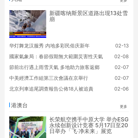
更多
新疆喀纳斯景区道路出现13处雪
崩
华灯舞龙汉服秀 内地多彩民俗庆新年
02-13
國家氣象局：春節假期無大範圍災害性天氣
02-08
節前出行遇上雨雪天氣 多地助力旅客返鄉
02-07
中美經濟工作組第三次會議在京舉行
02-07
北京列車追尾調查報告公佈18人被追責
02-06
港澳台
更多
长荣航空携手中原大学 举办ESG
永续创新设计竞赛 5月17日至20
日举办「飞‧净未来」展览