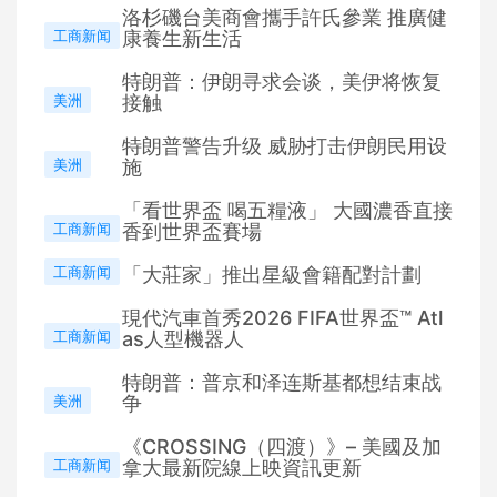
洛杉磯台美商會攜手許氏參業 推廣健
工商新闻
康養生新生活
特朗普：伊朗寻求会谈，美伊将恢复
美洲
接触
特朗普警告升级 威胁打击伊朗民用设
美洲
施
「看世界盃 喝五糧液」 大國濃香直接
工商新闻
香到世界盃賽場
工商新闻
「大莊家」推出星級會籍配對計劃
現代汽車首秀2026 FIFA世界盃™ Atl
工商新闻
as人型機器人
特朗普：普京和泽连斯基都想结束战
美洲
争
《CROSSING（四渡）》– 美國及加
工商新闻
拿大最新院線上映資訊更新