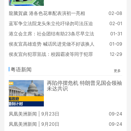
龍騰賀歲 港各色花車配表演初一亮相
02-08
蓝军争立法院龙头朱立伦吁绿勿司法压迫
02-01
港立会主席：社会团结有助23条尽早立法
01-31
侯友宜高雄造势 喊话民进党做不好该换人
01-09
侯友宜向犯罪宣战：校园霸凌等同于犯罪
12-29
粤语新闻
更多
再陷停摆危机 特朗普见国会领袖
未达共识
凤凰美洲新闻 | 9月23日
09-24
凤凰美洲新闻 | 9月20日
09-24