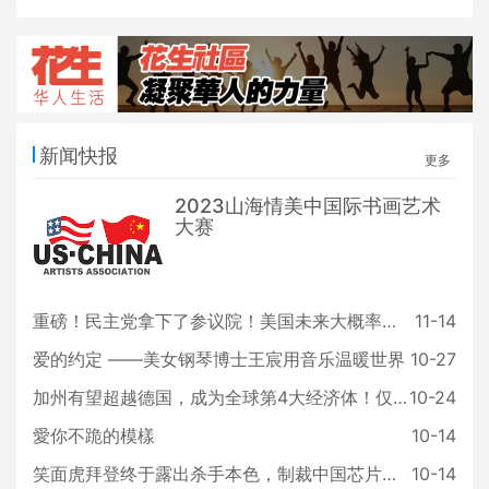
新闻快报
更多
2023山海情美中国际书画艺术
大赛
重磅！民主党拿下了参议院！美国未来大概率只剩一种可能......
11-14
爱的约定 ——美女钢琴博士王宸用音乐温暖世界
10-27
加州有望超越德国，成为全球第4大经济体！仅次美、中、日三国！？
10-24
愛你不跪的模樣
10-14
笑面虎拜登终于露出杀手本色，制裁中国芯片有如釜底抽薪
10-14