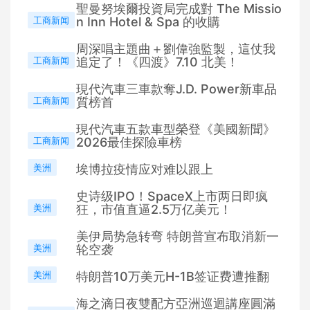
聖曼努埃爾投資局完成對 The Missio
工商新闻
n Inn Hotel & Spa 的收購
周深唱主題曲＋劉偉強監製，這仗我
工商新闻
追定了！《四渡》7.10 北美！
現代汽車三車款奪J.D. Power新車品
工商新闻
質榜首
現代汽車五款車型榮登《美國新聞》
工商新闻
2026最佳探險車榜
美洲
埃博拉疫情应对难以跟上
史诗级IPO！SpaceX上市两日即疯
美洲
狂，市值直逼2.5万亿美元！
美伊局势急转弯 特朗普宣布取消新一
美洲
轮空袭
美洲
特朗普10万美元H-1B签证费遭推翻
海之滴日夜雙配方亞洲巡迴講座圓滿