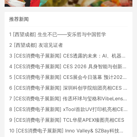
推荐新闻
1
[
西望成都
]
生生不已——安乐哲与中国哲学
2
[
西望成都
]
友谊见证者
3
[
CES消费电子展新闻
]
CES透露的未来：AI、机器人与智能生活大爆发
4
[
CES消费电子展新闻
]
CES 2026 具身智能与创新领域 中国公司大放异彩
5
[
CES消费电子展新闻
]
CES展会今日落幕 预计2026行业收入将超五千亿美元
6
[
CES消费电子展新闻
]
深圳科创学院组团亮相CES 广受好评
7
[
CES消费电子展新闻
]
传丞环球与玺格和VibeLens共同推出全新耳机
8
[
CES消费电子展新闻
]
xTool首款UV打印机亮相CES 全新AI创作智能体AImake重塑创意制造
9
[
CES消费电子展新闻
]
TCL华星APEX臻图亮相CES
10
[
CES消费电子展新闻
]
Inno Valley& SZBay科技创新中心携中国品牌亮相CES