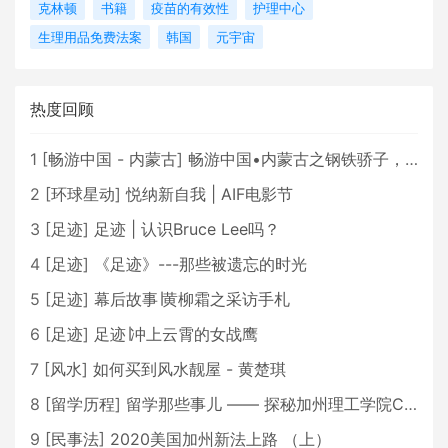
克林顿
书籍
疫苗的有效性
护理中心
生理用品免费法案
韩国
元宇宙
热度回顾
1
[
畅游中国 - 内蒙古
]
畅游中国•内蒙古之钢铁骄子，魅力包头
2
[
环球星动
]
悦纳新自我 | AIF电影节
3
[
足迹
]
足迹 | 认识Bruce Lee吗？
4
[
足迹
]
《足迹》---那些被遗忘的时光
5
[
足迹
]
幕后故事∣黄柳霜之采访手札
6
[
足迹
]
足迹∣冲上云霄的女战鹰
7
[
风水
]
如何买到风水靓屋 - 黄楚琪
8
[
留学历程
]
留学那些事儿 —— 探秘加州理工学院Caltech博士生活 [上集]
9
[
民事法
]
2020美国加州新法上路 （上）