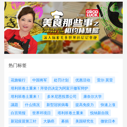
热门标签
花旗银行
中国将军
处罚计划
优惠活动
雷尔·莫雷
塔利班卷土重来！拜登仍决定为阿富汗撤军辩护
塔利班卷土重来！
多米尼恩投票公司
康奈尔大学
議題
什么情况
新型冠状病毒
提高免疫力
快速上涨
白宫简报
世界环境日
塔利班卷土重来
悦纳新自我
新冠疫苗第三针
大肠癌
募捐
美国研究生
微软日本