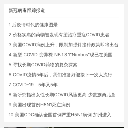
新冠病毒跟踪报道
1
后疫情时代的健康图景
2
价格实惠的药物被发现有望治疗重症COVID患者
3
美国COVID病例上升，限制加强针接种政策即将出台
4
新型 COVID 变异株 NB.1.8.1“Nimbus”现已在美国占据主导地位
5
寻找长期COVID药物的复杂探索
6
COVID疫情5年后，我们准备好迎接下一次大流行了吗？
7
COVID-19，5年又5年…
8
新研究指出女性长期COVID风险更高 少数族裔儿童存在差异
9
美国出现首例H5N1死亡病例
10
美国CDC确认全国首例严重H5N1病例 加州进入紧急状态