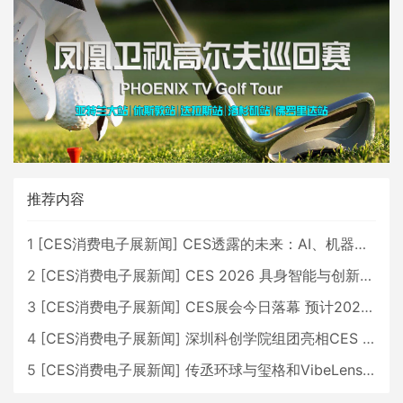
推荐内容
1
[
CES消费电子展新闻
]
CES透露的未来：AI、机器人与智能生活大爆发
2
[
CES消费电子展新闻
]
CES 2026 具身智能与创新领域 中国公司大放异彩
3
[
CES消费电子展新闻
]
CES展会今日落幕 预计2026行业收入将超五千亿美元
4
[
CES消费电子展新闻
]
深圳科创学院组团亮相CES 广受好评
5
[
CES消费电子展新闻
]
传丞环球与玺格和VibeLens共同推出全新耳机