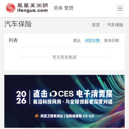
简体
繁體
T
o
g
汽车保险
首页
汽车保险
g
l
列表
默认
浏览次数
发布日期
e
n
a
暂无更多数据
v
i
g
a
t
i
o
n