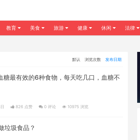
教育
美食
旅游
健康
休闲
法律
默认
浏览次数
发布日期
降血糖最有效的6种食物，每天吃几口，血糖不
4日
826 点赞
0
评论
10975 浏览
做垃圾食品？