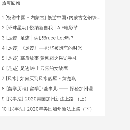
热度回顾
1
[
畅游中国 - 内蒙古
]
畅游中国•内蒙古之钢铁骄子，魅力包头
2
[
环球星动
]
悦纳新自我 | AIF电影节
3
[
足迹
]
足迹 | 认识Bruce Lee吗？
4
[
足迹
]
《足迹》---那些被遗忘的时光
5
[
足迹
]
幕后故事∣黄柳霜之采访手札
6
[
足迹
]
足迹∣冲上云霄的女战鹰
7
[
风水
]
如何买到风水靓屋 - 黄楚琪
8
[
留学历程
]
留学那些事儿 —— 探秘加州理工学院Caltech博士生活 [上集]
9
[
民事法
]
2020美国加州新法上路 （上）
10
[
民事法
]
2020年美国加州新法上路（下）