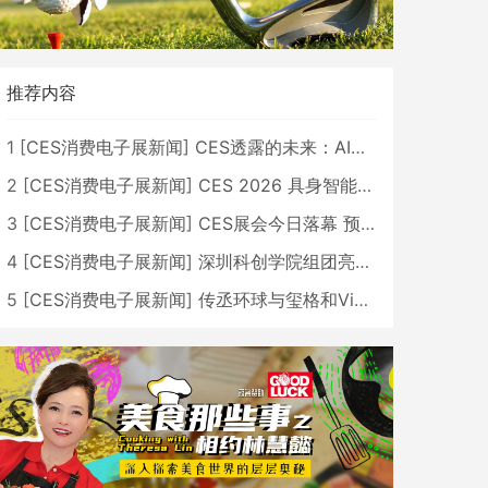
推荐内容
1
[
CES消费电子展新闻
]
CES透露的未来：AI、机器人与智能生活大爆发
2
[
CES消费电子展新闻
]
CES 2026 具身智能与创新领域 中国公司大放异彩
3
[
CES消费电子展新闻
]
CES展会今日落幕 预计2026行业收入将超五千亿美元
4
[
CES消费电子展新闻
]
深圳科创学院组团亮相CES 广受好评
5
[
CES消费电子展新闻
]
传丞环球与玺格和VibeLens共同推出全新耳机