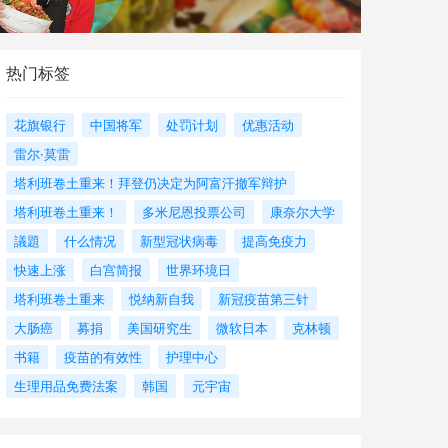
热门标签
花旗银行
中国将军
处罚计划
优惠活动
雷尔·莫雷
塔利班卷土重来！拜登仍决定为阿富汗撤军辩护
塔利班卷土重来！
多米尼恩投票公司
康奈尔大学
議題
什么情况
新型冠状病毒
提高免疫力
快速上涨
白宫简报
世界环境日
塔利班卷土重来
悦纳新自我
新冠疫苗第三针
大肠癌
募捐
美国研究生
微软日本
克林顿
书籍
疫苗的有效性
护理中心
生理用品免费法案
韩国
元宇宙