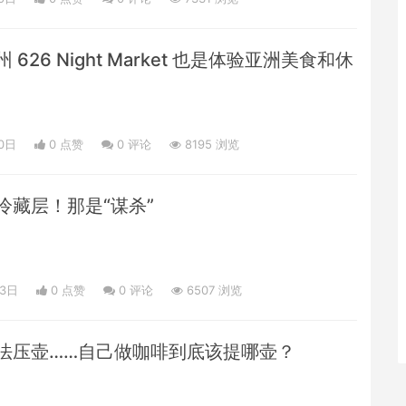
26 Night Market 也是体验亚洲美食和休
0日
0 点赞
0
评论
8195 浏览
冷藏层！那是“谋杀”
03日
0 点赞
0
评论
6507 浏览
法压壶……自己做咖啡到底该提哪壶？