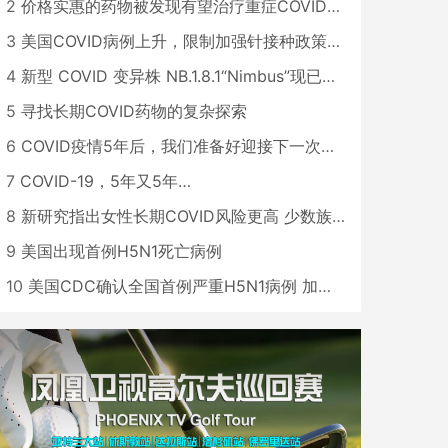
2
价格实惠的药物被发现有望治疗重症COVID患者
3
美国COVID病例上升，限制加强针接种政策即将出台
4
新型 COVID 变异株 NB.1.8.1“Nimbus”现已在美国占据主导地位
5
寻找长期COVID药物的复杂探索
6
COVID疫情5年后，我们准备好迎接下一次大流行了吗？
7
COVID-19，5年又5年…
8
新研究指出女性长期COVID风险更高 少数族裔儿童存在差异
9
美国出现首例H5N1死亡病例
10
美国CDC确认全国首例严重H5N1病例 加州进入紧急状态