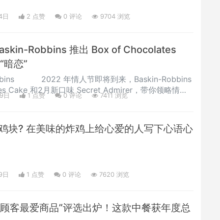
4日
2 点赞
0
评论
9704 浏览
in-Robbins 推出 Box of Chocolates
“暗恋”
n-Robbins 2022 年情人节即将到来，Baskin-Robbins
ates Cake 和2月新口味 Secret Admirer，带你领略情人
09日
1 点赞
0
评论
7411 浏览
nbs
心炸鸡块? 在美味的炸鸡上给心爱的人写下心语心
9日
1 点赞
0
评论
7620 浏览
's“年度顾客最爱商品”评选出炉！这款中餐获年度总