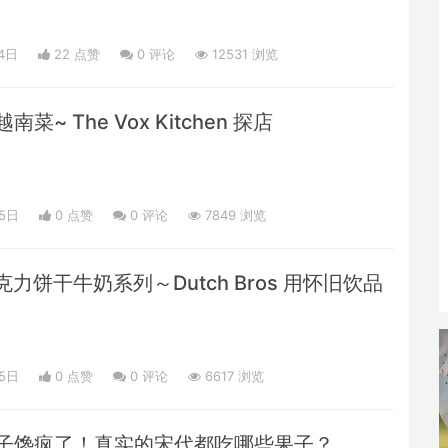
4日
22 点赞
0
评论
12531 浏览
菜~ The Vox Kitchen 探店
05日
0 点赞
0
评论
7849 浏览
h 巧克力饼干牛奶系列～Dutch Bros 用怀旧饮品
05日
0 点赞
0
评论
6617 浏览
子馋疯了！真实的宋代都吃哪些果子？