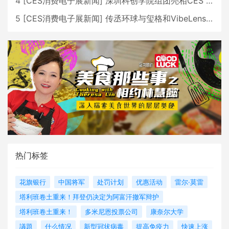
4
[
CES消费电子展新闻
]
深圳科创学院组团亮相CES 广受好评
5
[
CES消费电子展新闻
]
传丞环球与玺格和VibeLens共同推出全新耳机
热门标签
花旗银行
中国将军
处罚计划
优惠活动
雷尔·莫雷
塔利班卷土重来！拜登仍决定为阿富汗撤军辩护
塔利班卷土重来！
多米尼恩投票公司
康奈尔大学
議題
什么情况
新型冠状病毒
提高免疫力
快速上涨