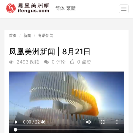
简体
繁體
T
o
g
g
首页
新闻
粤语新闻
l
e
n
凤凰美洲新闻 | 8月21日
a
2493 阅读
0 评论
0 点赞
v
i
g
a
t
i
o
n