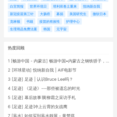
白宫简报
世界环境日
塔利班卷土重来
悦纳新自我
新冠疫苗第三针
大肠癌
募捐
美国研究生
微软日本
克林顿
书籍
疫苗的有效性
护理中心
生理用品免费法案
韩国
元宇宙
热度回顾
1
[
畅游中国 - 内蒙古
]
畅游中国•内蒙古之钢铁骄子，魅力包头
2
[
环球星动
]
悦纳新自我 | AIF电影节
3
[
足迹
]
足迹 | 认识Bruce Lee吗？
4
[
足迹
]
《足迹》---那些被遗忘的时光
5
[
足迹
]
幕后故事∣黄柳霜之采访手札
6
[
足迹
]
足迹∣冲上云霄的女战鹰
7
[
风水
]
如何买到风水靓屋 - 黄楚琪