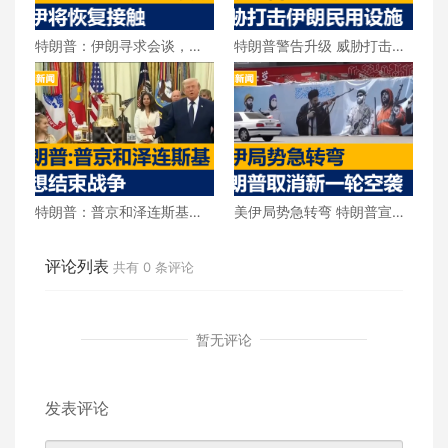
特朗普：伊朗寻求会谈，美
特朗普警告升级 威胁打击伊
伊将恢复接触
朗民用设施
特朗普：普京和泽连斯基都
美伊局势急转弯 特朗普宣布
想结束战争
取消新一轮空袭
评论列表
共有
0
条评论
暂无评论
发表评论