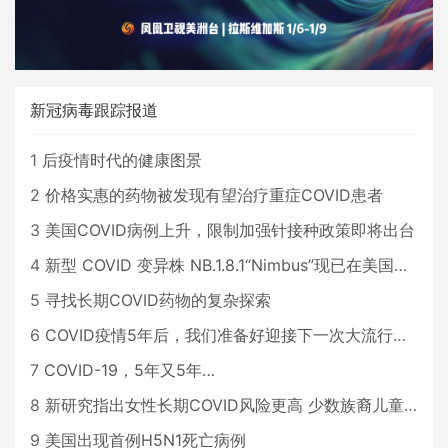
新冠病毒跟踪报道
1
后疫情时代的健康图景
2
价格实惠的药物被发现有望治疗重症COVID患者
3
美国COVID病例上升，限制加强针接种政策即将出台
4
新型 COVID 变异株 NB.1.8.1“Nimbus”现已在美国占据主导地位
5
寻找长期COVID药物的复杂探索
6
COVID疫情5年后，我们准备好迎接下一次大流行了吗？
7
COVID-19，5年又5年…
8
新研究指出女性长期COVID风险更高 少数族裔儿童存在差异
9
美国出现首例H5N1死亡病例