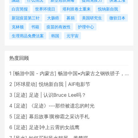
議題
什么情况
新型冠状病毒
提高免疫力
快速上涨
白宫简报
世界环境日
塔利班卷土重来
悦纳新自我
新冠疫苗第三针
大肠癌
募捐
美国研究生
微软日本
克林顿
书籍
疫苗的有效性
护理中心
生理用品免费法案
韩国
元宇宙
热度回顾
1
[
畅游中国 - 内蒙古
]
畅游中国•内蒙古之钢铁骄子，魅力包头
2
[
环球星动
]
悦纳新自我 | AIF电影节
3
[
足迹
]
足迹 | 认识Bruce Lee吗？
4
[
足迹
]
《足迹》---那些被遗忘的时光
5
[
足迹
]
幕后故事∣黄柳霜之采访手札
6
[
足迹
]
足迹∣冲上云霄的女战鹰