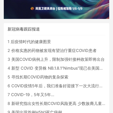
新冠病毒跟踪报道
1
后疫情时代的健康图景
2
价格实惠的药物被发现有望治疗重症COVID患者
3
美国COVID病例上升，限制加强针接种政策即将出台
4
新型 COVID 变异株 NB.1.8.1“Nimbus”现已在美国占据主导地位
5
寻找长期COVID药物的复杂探索
6
COVID疫情5年后，我们准备好迎接下一次大流行了吗？
7
COVID-19，5年又5年…
8
新研究指出女性长期COVID风险更高 少数族裔儿童存在差异
9
美国出现首例H5N1死亡病例