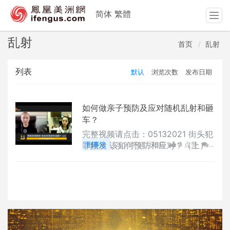
简体
繁體
T
o
g
乱射
首页
乱射
g
l
列表
默认
浏览次数
发布日期
e
n
a
v
如何做亲子预防及应对随机乱射和砸
i
车？
g
完整视频请点击：05132021 街头犯
a
罪频发 该如何预防和应对？（上）
刑事法
2021年05月18日
0 点赞
0
t
评论
16344 浏览
i
o
n