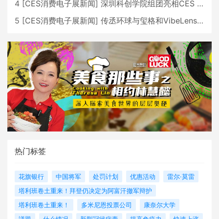
4
[
CES消费电子展新闻
]
深圳科创学院组团亮相CES 广受好评
5
[
CES消费电子展新闻
]
传丞环球与玺格和VibeLens共同推出全新耳机
热门标签
花旗银行
中国将军
处罚计划
优惠活动
雷尔·莫雷
塔利班卷土重来！拜登仍决定为阿富汗撤军辩护
塔利班卷土重来！
多米尼恩投票公司
康奈尔大学