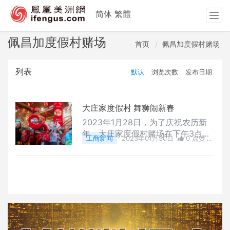
简体
繁體
T
o
g
佩昌加度假村赌场
首页
佩昌加度假村赌场
g
l
列表
默认
浏览次数
发布日期
e
n
a
v
大庄家度假村 舞狮闹新春
i
2023年1月28日，为了庆祝农历新
g
年，大庄家度假村赌场在下午3点安
工商新闻
2023年01月30日
0 点赞
a
排了一场精彩的吉祥舞狮表演，象征
0
评论
3242 浏览
t
吉祥和好运的舞狮队从大庄家北入口
i
开始表演，然后穿过赌场。到场的客
o
人都收到了红包，把红包交给舞狮演
n
员，以祈求新年一切顺利。