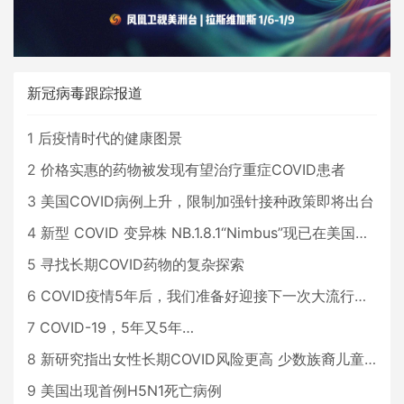
新冠病毒跟踪报道
1
后疫情时代的健康图景
2
价格实惠的药物被发现有望治疗重症COVID患者
3
美国COVID病例上升，限制加强针接种政策即将出台
4
新型 COVID 变异株 NB.1.8.1“Nimbus”现已在美国占据主导地位
5
寻找长期COVID药物的复杂探索
6
COVID疫情5年后，我们准备好迎接下一次大流行了吗？
7
COVID-19，5年又5年…
8
新研究指出女性长期COVID风险更高 少数族裔儿童存在差异
9
美国出现首例H5N1死亡病例