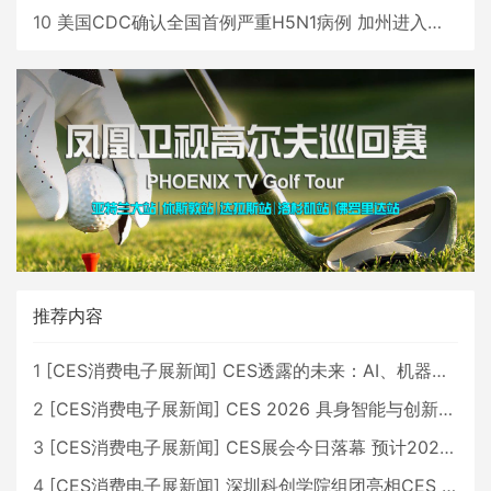
10
美国CDC确认全国首例严重H5N1病例 加州进入紧急状态
推荐内容
1
[
CES消费电子展新闻
]
CES透露的未来：AI、机器人与智能生活大爆发
2
[
CES消费电子展新闻
]
CES 2026 具身智能与创新领域 中国公司大放异彩
3
[
CES消费电子展新闻
]
CES展会今日落幕 预计2026行业收入将超五千亿美元
4
[
CES消费电子展新闻
]
深圳科创学院组团亮相CES 广受好评