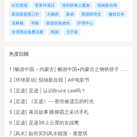
白宫简报
世界环境日
塔利班卷土重来
悦纳新自我
新冠疫苗第三针
大肠癌
募捐
美国研究生
微软日本
克林顿
书籍
疫苗的有效性
护理中心
生理用品免费法案
韩国
元宇宙
热度回顾
1
[
畅游中国 - 内蒙古
]
畅游中国•内蒙古之钢铁骄子，魅力包头
2
[
环球星动
]
悦纳新自我 | AIF电影节
3
[
足迹
]
足迹 | 认识Bruce Lee吗？
4
[
足迹
]
《足迹》---那些被遗忘的时光
5
[
足迹
]
幕后故事∣黄柳霜之采访手札
6
[
足迹
]
足迹∣冲上云霄的女战鹰
7
[
风水
]
如何买到风水靓屋 - 黄楚琪