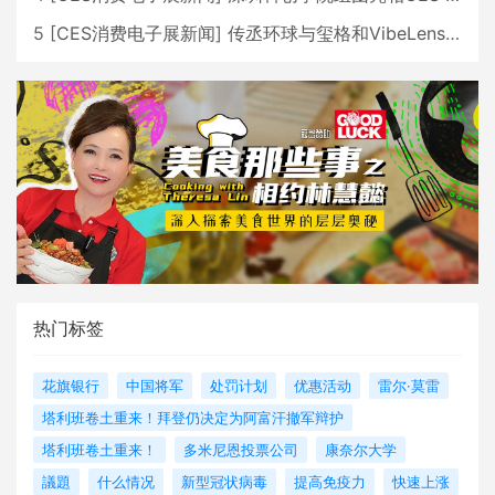
5
[
CES消费电子展新闻
]
传丞环球与玺格和VibeLens共同推出全新耳机
热门标签
花旗银行
中国将军
处罚计划
优惠活动
雷尔·莫雷
塔利班卷土重来！拜登仍决定为阿富汗撤军辩护
塔利班卷土重来！
多米尼恩投票公司
康奈尔大学
議題
什么情况
新型冠状病毒
提高免疫力
快速上涨