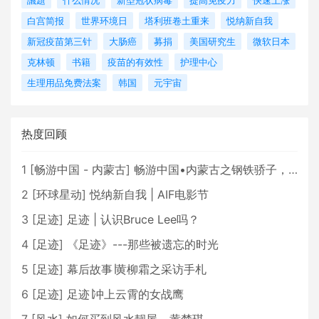
議題
什么情况
新型冠状病毒
提高免疫力
快速上涨
白宫简报
世界环境日
塔利班卷土重来
悦纳新自我
新冠疫苗第三针
大肠癌
募捐
美国研究生
微软日本
克林顿
书籍
疫苗的有效性
护理中心
生理用品免费法案
韩国
元宇宙
热度回顾
1
[
畅游中国 - 内蒙古
]
畅游中国•内蒙古之钢铁骄子，魅力包头
2
[
环球星动
]
悦纳新自我 | AIF电影节
3
[
足迹
]
足迹 | 认识Bruce Lee吗？
4
[
足迹
]
《足迹》---那些被遗忘的时光
5
[
足迹
]
幕后故事∣黄柳霜之采访手札
6
[
足迹
]
足迹∣冲上云霄的女战鹰