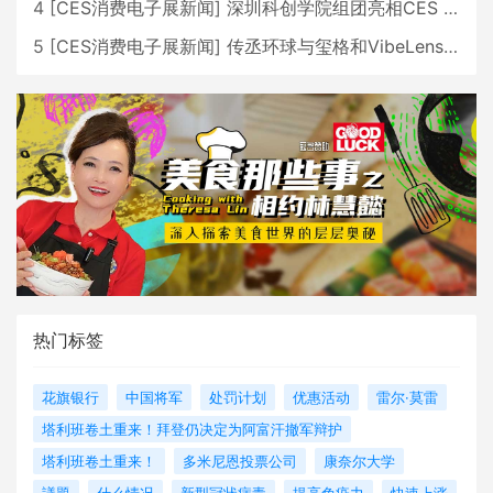
4
[
CES消费电子展新闻
]
深圳科创学院组团亮相CES 广受好评
5
[
CES消费电子展新闻
]
传丞环球与玺格和VibeLens共同推出全新耳机
热门标签
花旗银行
中国将军
处罚计划
优惠活动
雷尔·莫雷
塔利班卷土重来！拜登仍决定为阿富汗撤军辩护
塔利班卷土重来！
多米尼恩投票公司
康奈尔大学