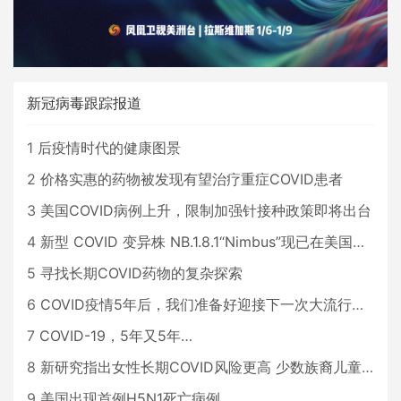
新冠病毒跟踪报道
1
后疫情时代的健康图景
2
价格实惠的药物被发现有望治疗重症COVID患者
3
美国COVID病例上升，限制加强针接种政策即将出台
4
新型 COVID 变异株 NB.1.8.1“Nimbus”现已在美国占据主导地位
5
寻找长期COVID药物的复杂探索
6
COVID疫情5年后，我们准备好迎接下一次大流行了吗？
7
COVID-19，5年又5年…
8
新研究指出女性长期COVID风险更高 少数族裔儿童存在差异
9
美国出现首例H5N1死亡病例