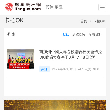
简体
繁體
T
o
g
卡拉OK
首页
卡拉OK
g
l
列表
默认
浏览次数
发布日期
e
n
a
v
南加州中國大專院校聯合校友會卡拉
i
OK歌唱大賽將于8月17-18日舉行
g
a
美洲
2024年07月13日
1 点赞
0
t
评论
1669 浏览
i
o
n