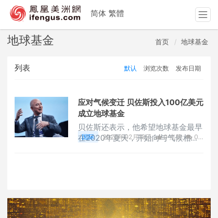
简体
繁體
T
o
g
地球基金
首页
地球基金
g
l
列表
默认
浏览次数
发布日期
e
n
a
v
应对气候变迁 贝佐斯投入100亿美元
i
成立地球基金
g
贝佐斯还表示，他希望地球基金最早
a
在2020年夏天，开始向与气候相关
国际
2020年02月18日
0 点赞
0
t
的单位发放捐款。亚马逊预计，到2
评论
2538 浏览
i
024年该公司能源
o
n