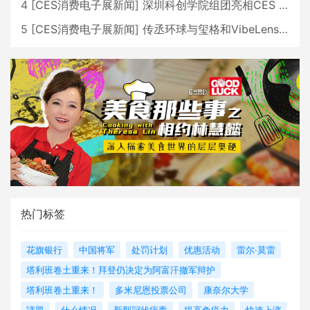
4
[
CES消费电子展新闻
]
深圳科创学院组团亮相CES 广受好评
5
[
CES消费电子展新闻
]
传丞环球与玺格和VibeLens共同推出全新耳机
热门标签
花旗银行
中国将军
处罚计划
优惠活动
雷尔·莫雷
塔利班卷土重来！拜登仍决定为阿富汗撤军辩护
塔利班卷土重来！
多米尼恩投票公司
康奈尔大学