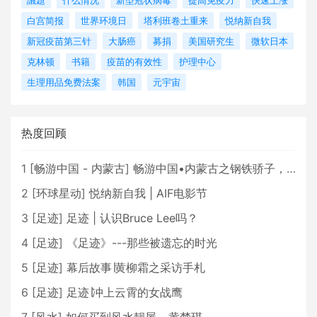
議題
什么情况
新型冠状病毒
提高免疫力
快速上涨
白宫简报
世界环境日
塔利班卷土重来
悦纳新自我
新冠疫苗第三针
大肠癌
募捐
美国研究生
微软日本
克林顿
书籍
疫苗的有效性
护理中心
生理用品免费法案
韩国
元宇宙
热度回顾
1
[
畅游中国 - 内蒙古
]
畅游中国•内蒙古之钢铁骄子，魅力包头
2
[
环球星动
]
悦纳新自我 | AIF电影节
3
[
足迹
]
足迹 | 认识Bruce Lee吗？
4
[
足迹
]
《足迹》---那些被遗忘的时光
5
[
足迹
]
幕后故事∣黄柳霜之采访手札
6
[
足迹
]
足迹∣冲上云霄的女战鹰