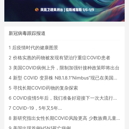
新冠病毒跟踪报道
1
后疫情时代的健康图景
2
价格实惠的药物被发现有望治疗重症COVID患者
3
美国COVID病例上升，限制加强针接种政策即将出台
4
新型 COVID 变异株 NB.1.8.1“Nimbus”现已在美国占据主导地位
5
寻找长期COVID药物的复杂探索
6
COVID疫情5年后，我们准备好迎接下一次大流行了吗？
7
COVID-19，5年又5年…
8
新研究指出女性长期COVID风险更高 少数族裔儿童存在差异
9
美国出现首例H5N1死亡病例