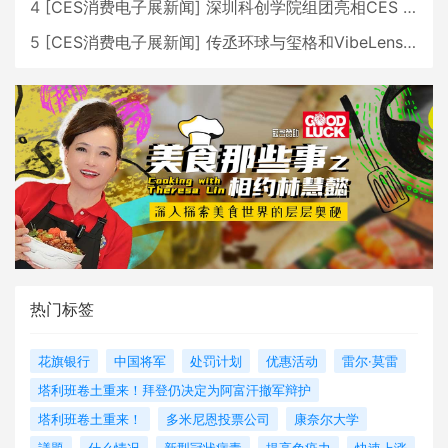
4
[
CES消费电子展新闻
]
深圳科创学院组团亮相CES 广受好评
5
[
CES消费电子展新闻
]
传丞环球与玺格和VibeLens共同推出全新耳机
热门标签
花旗银行
中国将军
处罚计划
优惠活动
雷尔·莫雷
塔利班卷土重来！拜登仍决定为阿富汗撤军辩护
塔利班卷土重来！
多米尼恩投票公司
康奈尔大学