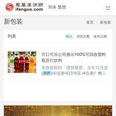
简体
繁體
T
o
g
新包装
首页
新包装
g
l
列表
默认
浏览次数
发布日期
e
n
a
v
可口可乐公司推出100%可回收塑料
i
瓶苏打饮料
g
非政府组织「摆脱塑胶」去年12月连
a
续第3年点名可口可乐、百事、以及
美洲
2021年02月10日
0 点赞
0
t
雀巢公司
评论
1778 浏览
i
o
n