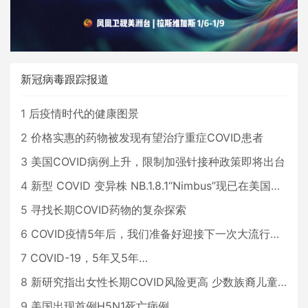
新冠病毒跟踪报道
1
后疫情时代的健康图景
2
价格实惠的药物被发现有望治疗重症COVID患者
3
美国COVID病例上升，限制加强针接种政策即将出台
4
新型 COVID 变异株 NB.1.8.1“Nimbus”现已在美国占据主导地位
5
寻找长期COVID药物的复杂探索
6
COVID疫情5年后，我们准备好迎接下一次大流行了吗？
7
COVID-19，5年又5年…
8
新研究指出女性长期COVID风险更高 少数族裔儿童存在差异
9
美国出现首例H5N1死亡病例