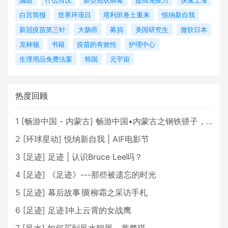
議題
什么情况
新型冠状病毒
提高免疫力
快速上涨
白宫简报
世界环境日
塔利班卷土重来
悦纳新自我
新冠疫苗第三针
大肠癌
募捐
美国研究生
微软日本
克林顿
书籍
疫苗的有效性
护理中心
生理用品免费法案
韩国
元宇宙
热度回顾
1
[
畅游中国 - 内蒙古
]
畅游中国•内蒙古之钢铁骄子，魅力包头
2
[
环球星动
]
悦纳新自我 | AIF电影节
3
[
足迹
]
足迹 | 认识Bruce Lee吗？
4
[
足迹
]
《足迹》---那些被遗忘的时光
5
[
足迹
]
幕后故事∣黄柳霜之采访手札
6
[
足迹
]
足迹∣冲上云霄的女战鹰