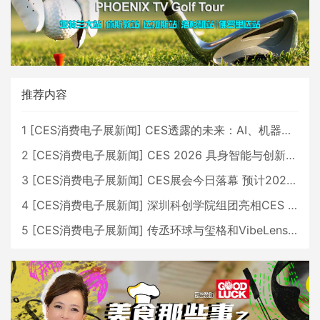
推荐内容
1
[
CES消费电子展新闻
]
CES透露的未来：AI、机器人与智能生活大爆发
2
[
CES消费电子展新闻
]
CES 2026 具身智能与创新领域 中国公司大放异彩
3
[
CES消费电子展新闻
]
CES展会今日落幕 预计2026行业收入将超五千亿美元
4
[
CES消费电子展新闻
]
深圳科创学院组团亮相CES 广受好评
5
[
CES消费电子展新闻
]
传丞环球与玺格和VibeLens共同推出全新耳机