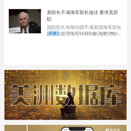
评论
2813 浏览
美防长不满海军部长做法 要求其辞
职
国防部长埃斯珀因不满美国海军部长
斯潘塞处理海军特种部队海豹突击队
美洲
2019年11月25日
0 点赞
0
成员加拉格尔事件的手法，要求斯潘
评论
4023 浏览
塞辞职，斯潘塞已经答应。