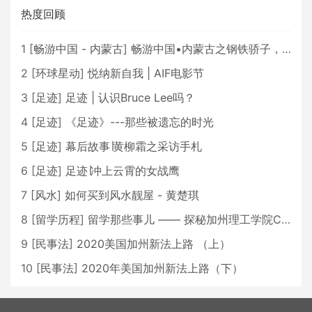
热度回顾
1
[
畅游中国 - 内蒙古
]
畅游中国•内蒙古之钢铁骄子，魅力包头
2
[
环球星动
]
悦纳新自我 | AIF电影节
3
[
足迹
]
足迹 | 认识Bruce Lee吗？
4
[
足迹
]
《足迹》---那些被遗忘的时光
5
[
足迹
]
幕后故事∣黄柳霜之采访手札
6
[
足迹
]
足迹∣冲上云霄的女战鹰
7
[
风水
]
如何买到风水靓屋 - 黄楚琪
8
[
留学历程
]
留学那些事儿 —— 探秘加州理工学院Caltech博士生活 [上集]
9
[
民事法
]
2020美国加州新法上路 （上）
10
[
民事法
]
2020年美国加州新法上路（下）