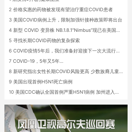
2
价格实惠的药物被发现有望治疗重症COVID患者
3
美国COVID病例上升，限制加强针接种政策即将出台
4
新型 COVID 变异株 NB.1.8.1“Nimbus”现已在美国占据主导地位
5
寻找长期COVID药物的复杂探索
6
COVID疫情5年后，我们准备好迎接下一次大流行了吗？
7
COVID-19，5年又5年…
8
新研究指出女性长期COVID风险更高 少数族裔儿童存在差异
9
美国出现首例H5N1死亡病例
10
美国CDC确认全国首例严重H5N1病例 加州进入紧急状态