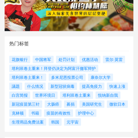
热门标签
花旗银行
中国将军
处罚计划
优惠活动
雷尔·莫雷
塔利班卷土重来！拜登仍决定为阿富汗撤军辩护
塔利班卷土重来！
多米尼恩投票公司
康奈尔大学
議題
什么情况
新型冠状病毒
提高免疫力
快速上涨
白宫简报
世界环境日
塔利班卷土重来
悦纳新自我
新冠疫苗第三针
大肠癌
募捐
美国研究生
微软日本
克林顿
书籍
疫苗的有效性
护理中心
生理用品免费法案
韩国
元宇宙