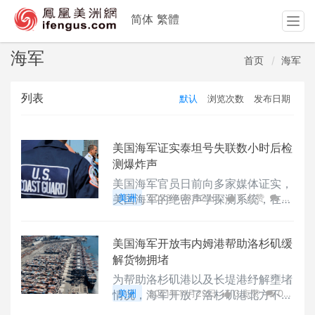
简体
繁體
T
o
g
海军
首页
海军
g
l
列表
默认
浏览次数
发布日期
e
n
a
v
美国海军证实泰坦号失联数小时后检
i
测爆炸声
g
美国海军官员日前向多家媒体证实，
a
美国海军的绝密声学探测系统，在泰
美洲
2023年06月23日
0 点赞
0
t
坦号深潜器失联的几小时后，就检测
评论
3239 浏览
i
到了大西洋中的爆炸声。
o
美国海军开放韦内姆港帮助洛杉矶缓
n
解货物拥堵
为帮助洛杉矶港以及长堤港纾解壅堵
情况，海军开放了洛杉矶港北方不到
美洲
2021年11月29日
0 点赞
0
100英哩的韦内姆港。
评论
1575 浏览