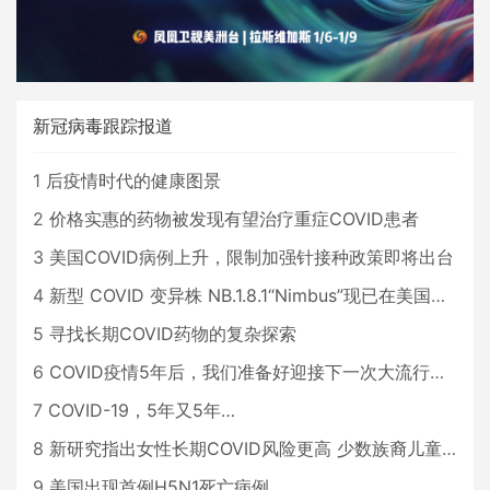
新冠病毒跟踪报道
1
后疫情时代的健康图景
2
价格实惠的药物被发现有望治疗重症COVID患者
3
美国COVID病例上升，限制加强针接种政策即将出台
4
新型 COVID 变异株 NB.1.8.1“Nimbus”现已在美国占据主导地位
5
寻找长期COVID药物的复杂探索
6
COVID疫情5年后，我们准备好迎接下一次大流行了吗？
7
COVID-19，5年又5年…
8
新研究指出女性长期COVID风险更高 少数族裔儿童存在差异
9
美国出现首例H5N1死亡病例