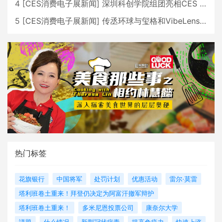
4
[
CES消费电子展新闻
]
深圳科创学院组团亮相CES 广受好评
5
[
CES消费电子展新闻
]
传丞环球与玺格和VibeLens共同推出全新耳机
热门标签
花旗银行
中国将军
处罚计划
优惠活动
雷尔·莫雷
塔利班卷土重来！拜登仍决定为阿富汗撤军辩护
塔利班卷土重来！
多米尼恩投票公司
康奈尔大学