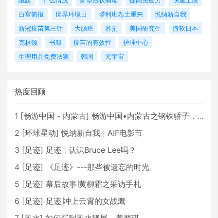
議題
什么情况
新型冠状病毒
提高免疫力
快速上涨
白宫简报
世界环境日
塔利班卷土重来
悦纳新自我
新冠疫苗第三针
大肠癌
募捐
美国研究生
微软日本
克林顿
书籍
疫苗的有效性
护理中心
生理用品免费法案
韩国
元宇宙
热度回顾
1
[
畅游中国 - 内蒙古
]
畅游中国•内蒙古之钢铁骄子，魅力包头
2
[
环球星动
]
悦纳新自我 | AIF电影节
3
[
足迹
]
足迹 | 认识Bruce Lee吗？
4
[
足迹
]
《足迹》---那些被遗忘的时光
5
[
足迹
]
幕后故事∣黄柳霜之采访手札
6
[
足迹
]
足迹∣冲上云霄的女战鹰