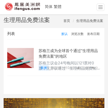
简体
繁體
T
o
g
生理用品免费法案
首页
生理用品免费法案
g
l
列表
默认
浏览次数
发布日期
e
n
a
v
苏格兰成为全球首个通过“生理用品
i
免费法案”的地区
g
苏格兰议会24号晚间以121票对0
a
票，无异议通过「生理用品免费法
美洲
2020年11月25日
0 点赞
0
t
案」最后立法阶段，苏格兰将成为全
评论
2299 浏览
i
球第一个免费提供卫生棉及卫生棉条
o
等生理用品的地区。
n