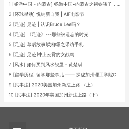
1
[
畅游中国 - 内蒙古
]
畅游中国•内蒙古之钢铁骄子，魅力包头
2
[
环球星动
]
悦纳新自我 | AIF电影节
3
[
足迹
]
足迹 | 认识Bruce Lee吗？
4
[
足迹
]
《足迹》---那些被遗忘的时光
5
[
足迹
]
幕后故事∣黄柳霜之采访手札
6
[
足迹
]
足迹∣冲上云霄的女战鹰
7
[
风水
]
如何买到风水靓屋 - 黄楚琪
8
[
留学历程
]
留学那些事儿 —— 探秘加州理工学院Caltech博士生活 [上集]
9
[
民事法
]
2020美国加州新法上路 （上）
10
[
民事法
]
2020年美国加州新法上路（下）