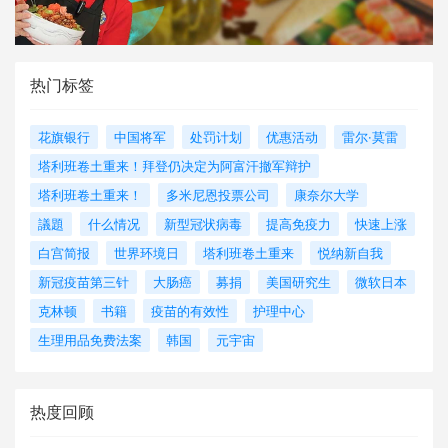
热门标签
花旗银行
中国将军
处罚计划
优惠活动
雷尔·莫雷
塔利班卷土重来！拜登仍决定为阿富汗撤军辩护
塔利班卷土重来！
多米尼恩投票公司
康奈尔大学
議題
什么情况
新型冠状病毒
提高免疫力
快速上涨
白宫简报
世界环境日
塔利班卷土重来
悦纳新自我
新冠疫苗第三针
大肠癌
募捐
美国研究生
微软日本
克林顿
书籍
疫苗的有效性
护理中心
生理用品免费法案
韩国
元宇宙
热度回顾