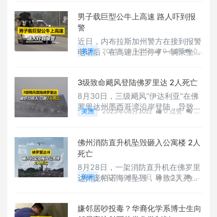
似的“仓鼠轮”航行，但均被海警拦
760公里抵达马绍尔群岛附近。美军
截。
男子载巨型公牛上高速 路人吓到报
声称试射导弹是为了证明“美国的核
警
威慑力是安全、可靠和有效的”，并
表示已依据美俄间的协议提前通知了
近日，内布拉斯加州警方在接到报警
俄罗斯政府。
电话后，在高速上拦停了一辆乘坐着
美洲
2023年09月01日
0 点赞
0
一头成年瓦图西长角公牛的改装车。
评论
2960 浏览
这头牛的主人李•迈耶表示这辆车是
3级致命飓风登陆佛罗里达 2人死亡
他带牛参加游行时使用的汽车，车上
一半的挡风玻璃和车顶已被拆除，副
8月30日，三级飓风“伊达利亚”在佛
驾驶还添加了护栏。警察最终因车辆
罗里达州墨西哥湾沿岸登陆，导致至
美洲
2023年08月30日
0 点赞
0
交通违规的问题警告了迈耶，并让他
少两人死亡。这是125年来登陆该地
评论
3131 浏览
开车带着牛立刻回家。
区的最强飓风，佛罗里达州和佐治亚
州已有超过46万用户断电。
佛州消防直升机坠毁砸入公寓楼 2人
死亡
8月28日，一架消防直升机在佛罗里
达州庞帕诺海滩坠毁，导致2人死
美洲
2023年08月28日
0 点赞
0
亡。现场视频显示直升机失控后直接
评论
3022 浏览
砸入一栋公寓大楼，引发大火。在这
嫌邻居吵投毒？华裔化学系博士生向
场坠机事故中，直升机上的三人有一