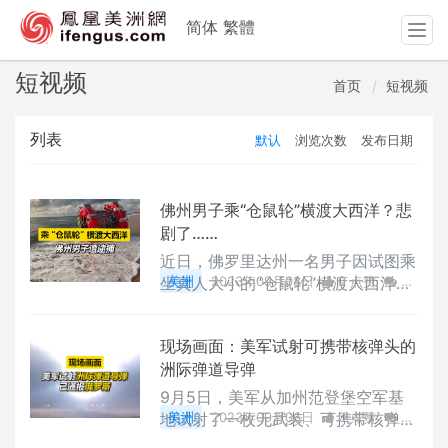
简体
繁體
T
o
g
短视频
首页
短视频
g
l
列表
默认
浏览次数
发布日期
e
n
a
v
佛州男子乘“仓鼠轮”横渡大西洋？悲
i
剧了……
g
近日，佛罗里达州一名男子因试图乘
a
坐真人大小的“仓鼠轮”横渡大西洋前
美洲
2023年09月08日
0 点赞
0
t
往英国伦敦而被海警拦截。该男子遭
评论
2831 浏览
i
到海警拦截后一度拒绝下“船”，并声
o
现场画面：美军试射可携带核弹头的
称携带武器，威胁会伤害自己或警
n
洲际弹道导弹
方。经过3天的谈话后，该男子最终
被逮捕，他将面临阻碍警方登船和违
9月5日，美军从加州范登堡空军基
反港口秩序的指控。据悉，该男子曾
地试射了一枚无武装、可携带核弹头
美洲
2023年09月06日
0 点赞
0
在2014年、2016年和2021年乘坐类
的洲际弹道导弹。该导弹计划飞行6
评论
2841 浏览