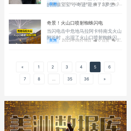
地板上。该女子获救两天后，警方逮
的熊猫宝宝“小奇迹”迎来了3岁生
美洲
2023年08月21日
0 点赞
0
捕了与这名女子共同育有一子的36
日。饲养员为小奇迹定制了由稀释的
评论
3486 浏览
岁男子梅，他将面临包括绑架、肆意
苹果汁和菠萝汁制成的冰冻果汁蛋
危害、袭击等多项指控。
奇景！火山口喷射蜘蛛闪电
糕。蛋糕上还点缀着苹果、红薯、胡
萝卜和竹子，并涂抹了红薯泥、胡萝
当闪电击中危地马拉阿卡特南戈火山
卜泥和蜂蜜。
附近时，出现了火山口喷射蜘蛛闪电
美洲
2023年08月18日
0 点赞
0
的奇景。蜘蛛闪电是指以较慢速度和
评论
2718 浏览
多级分叉的形式前进类似于蜘蛛爬行
的闪电。
«
1
2
3
4
5
6
7
8
...
35
36
»