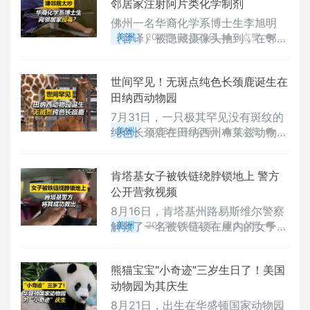
邻居家注射阿片类化学制剂
人死亡，被砸中的公寓楼内也有一人
死亡。目前，坠机原因尚在调查中。
佛州一名华裔化学系博士生李旭明
（音译）被隐藏摄像头拍到，在邻居
美洲
2023年08月25日
0 点赞
0
家门口注射阿片类 "化学制剂"，导致
评论
3667 浏览
这家人及其新生儿患病。22年6月阿
世间罕见！无斑点纯色长颈鹿诞生在
卜杜拉和怀孕的妻子搬入公寓后收到
田纳西动物园
了楼下住户李旭明发来的投诉短信，
称被吵得睡不着觉，甚至能听到马桶
7月31日，一只极其罕见没有斑纹的
盖移动的声音。经过数月协商无果
纯色长颈鹿在田纳西州布莱兹动物园
美洲
2023年08月24日
0 点赞
0
后，阿卜杜拉一家包括新出生的孩子
内出生。专家表示，它可能是目前世
评论
3826 浏览
开始接连出现头晕、呕吐等身体不
界上唯一的一只纯色长颈鹿。上一次
适。目前，嫌疑人李旭明被坦帕警方
肯塔基女子被铁链绕脖锁地上 警方
有记录的纯色长颈鹿还是出现在197
逮捕后已获保出狱，他将面临包括持
公开营救视频
0年代的日本。这个特别的小家伙目
有受管制物质和入
前正在母亲的陪伴下健康成长，动物
8月16日，肯塔基州路易斯维尔警察
园也在其脸书主页上为它征名。
解救了一名被铁链锁在屋内的女子。
美洲
2023年08月23日
0 点赞
0
警方接到邻居报警电话后赶赴现场，
评论
3837 浏览
发现房屋的门窗全部被封死，仅余二
熊猫宝宝“小奇迹”三岁生日了！美国
楼的一扇窗户被屋内女子击破。随
动物园为其庆生
后，警方从二楼窗户进入屋内，发现
这名女子被锁链缠绕着脖子并被锁在
8月21日，出生在华盛顿国家动物园