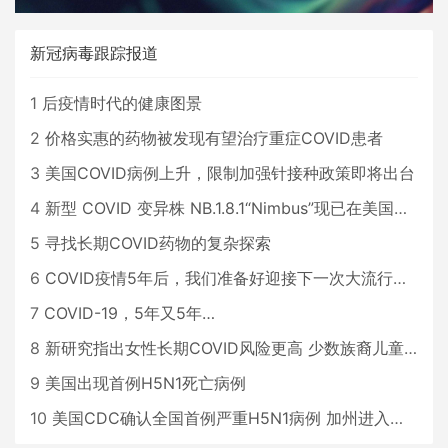
新冠病毒跟踪报道
1
后疫情时代的健康图景
2
价格实惠的药物被发现有望治疗重症COVID患者
3
美国COVID病例上升，限制加强针接种政策即将出台
4
新型 COVID 变异株 NB.1.8.1“Nimbus”现已在美国占据主导地位
5
寻找长期COVID药物的复杂探索
6
COVID疫情5年后，我们准备好迎接下一次大流行了吗？
7
COVID-19，5年又5年…
8
新研究指出女性长期COVID风险更高 少数族裔儿童存在差异
9
美国出现首例H5N1死亡病例
10
美国CDC确认全国首例严重H5N1病例 加州进入紧急状态