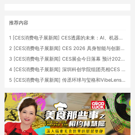
推荐内容
1
[
CES消费电子展新闻
]
CES透露的未来：AI、机器人与智能生活大爆发
2
[
CES消费电子展新闻
]
CES 2026 具身智能与创新领域 中国公司大放异彩
3
[
CES消费电子展新闻
]
CES展会今日落幕 预计2026行业收入将超五千亿美元
4
[
CES消费电子展新闻
]
深圳科创学院组团亮相CES 广受好评
5
[
CES消费电子展新闻
]
传丞环球与玺格和VibeLens共同推出全新耳机