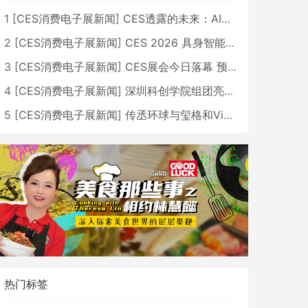
1
[
CES消费电子展新闻
]
CES透露的未来：AI、机器人与智能生活大爆发
2
[
CES消费电子展新闻
]
CES 2026 具身智能与创新领域 中国公司大放异彩
3
[
CES消费电子展新闻
]
CES展会今日落幕 预计2026行业收入将超五千亿美元
4
[
CES消费电子展新闻
]
深圳科创学院组团亮相CES 广受好评
5
[
CES消费电子展新闻
]
传丞环球与玺格和VibeLens共同推出全新耳机
热门标签