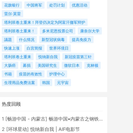
花旗银行
中国将军
处罚计划
优惠活动
雷尔·莫雷
塔利班卷土重来！拜登仍决定为阿富汗撤军辩护
塔利班卷土重来！
多米尼恩投票公司
康奈尔大学
議題
什么情况
新型冠状病毒
提高免疫力
快速上涨
白宫简报
世界环境日
塔利班卷土重来
悦纳新自我
新冠疫苗第三针
大肠癌
募捐
美国研究生
微软日本
克林顿
书籍
疫苗的有效性
护理中心
生理用品免费法案
韩国
元宇宙
热度回顾
1
[
畅游中国 - 内蒙古
]
畅游中国•内蒙古之钢铁骄子，魅力包头
2
[
环球星动
]
悦纳新自我 | AIF电影节