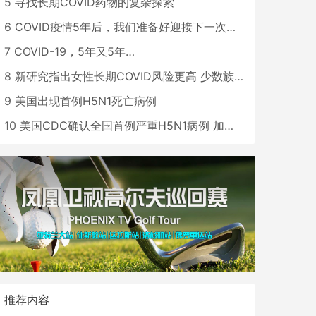
5
寻找长期COVID药物的复杂探索
6
COVID疫情5年后，我们准备好迎接下一次大流行了吗？
7
COVID-19，5年又5年…
8
新研究指出女性长期COVID风险更高 少数族裔儿童存在差异
9
美国出现首例H5N1死亡病例
10
美国CDC确认全国首例严重H5N1病例 加州进入紧急状态
推荐内容