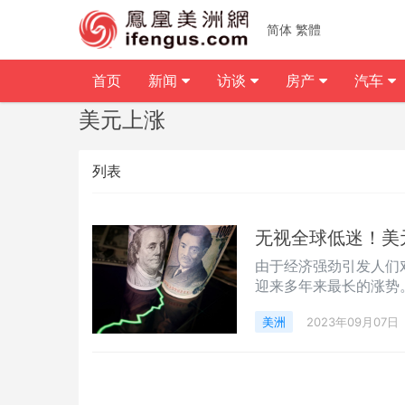
简体
繁體
首页
新闻
访谈
房产
汽车
美元上涨
列表
无视全球低迷！美
由于经济强劲引发人们
迎来多年来最长的涨势
美洲
2023年09月07日