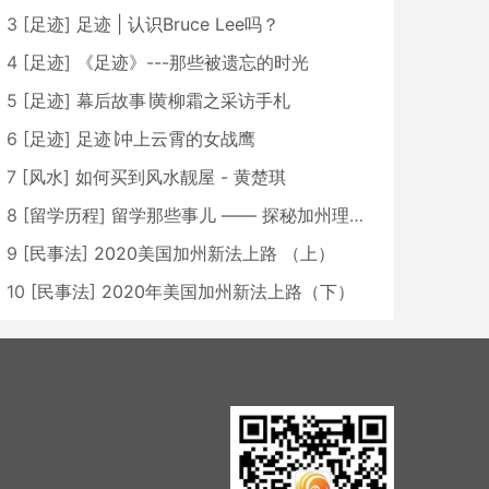
3
[
足迹
]
足迹 | 认识Bruce Lee吗？
4
[
足迹
]
《足迹》---那些被遗忘的时光
5
[
足迹
]
幕后故事∣黄柳霜之采访手札
6
[
足迹
]
足迹∣冲上云霄的女战鹰
7
[
风水
]
如何买到风水靓屋 - 黄楚琪
8
[
留学历程
]
留学那些事儿 —— 探秘加州理工学院Caltech博士生活 [上集]
9
[
民事法
]
2020美国加州新法上路 （上）
10
[
民事法
]
2020年美国加州新法上路（下）