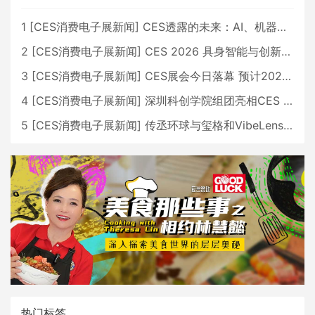
1
[
CES消费电子展新闻
]
CES透露的未来：AI、机器人与智能生活大爆发
2
[
CES消费电子展新闻
]
CES 2026 具身智能与创新领域 中国公司大放异彩
3
[
CES消费电子展新闻
]
CES展会今日落幕 预计2026行业收入将超五千亿美元
4
[
CES消费电子展新闻
]
深圳科创学院组团亮相CES 广受好评
5
[
CES消费电子展新闻
]
传丞环球与玺格和VibeLens共同推出全新耳机
热门标签