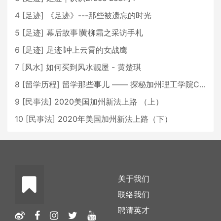
4
[
足迹
]
《足迹》---那些被遗忘的时光
5
[
足迹
]
幕后故事∣黄柳霜之采访手札
6
[
足迹
]
足迹∣冲上云霄的女战鹰
7
[
风水
]
如何买到风水靓屋 - 黄楚琪
8
[
留学历程
]
留学那些事儿 —— 探秘加州理工学院Caltech博士生活 [上集]
9
[
民事法
]
2020美国加州新法上路 （上）
10
[
民事法
]
2020年美国加州新法上路（下）
关于我们
联络我们
聘请英才