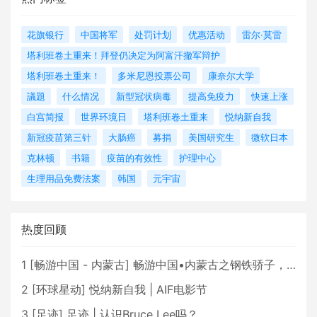
花旗银行
中国将军
处罚计划
优惠活动
雷尔·莫雷
塔利班卷土重来！拜登仍决定为阿富汗撤军辩护
塔利班卷土重来！
多米尼恩投票公司
康奈尔大学
議題
什么情况
新型冠状病毒
提高免疫力
快速上涨
白宫简报
世界环境日
塔利班卷土重来
悦纳新自我
新冠疫苗第三针
大肠癌
募捐
美国研究生
微软日本
克林顿
书籍
疫苗的有效性
护理中心
生理用品免费法案
韩国
元宇宙
热度回顾
1
[
畅游中国 - 内蒙古
]
畅游中国•内蒙古之钢铁骄子，魅力包头
2
[
环球星动
]
悦纳新自我 | AIF电影节
3
[
足迹
]
足迹 | 认识Bruce Lee吗？