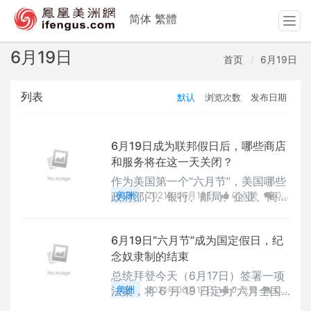
简体
繁體
T
o
g
6月19日
首页
6月19日
g
l
列表
默认
浏览次数
发布日期
e
n
a
v
6月19日成为联邦假日后，哪些商店
i
和服务将在这一天关闭？
g
作为美国第一个“六月节”，美国哪些
a
政府部门、银行、邮局、企业、商店
美洲
2021年06月18日
0 点赞
0
t
会保持开放，哪些地方将关闭庆祝这
评论
4779 浏览
i
个新成立的联邦假日呢？
o
6月19日“六月节”成为国定假日，纪
n
念奴隶制的结束
总统拜登今天（6月17日）签署一项
法案，将 6 月 19 日定为“六月全国
美洲
2021年06月17日
0 点赞
0
独立日”（Juneteenth National Ind
评论
5588 浏览