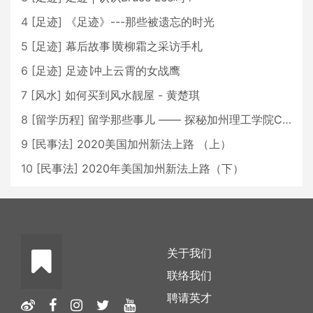
4
[
足迹
]
《足迹》---那些被遗忘的时光
5
[
足迹
]
幕后故事∣黄柳霜之采访手札
6
[
足迹
]
足迹∣冲上云霄的女战鹰
7
[
风水
]
如何买到风水靓屋 - 黄楚琪
8
[
留学历程
]
留学那些事儿 —— 探秘加州理工学院Caltech博士生活 [上集]
9
[
民事法
]
2020美国加州新法上路 （上）
10
[
民事法
]
2020年美国加州新法上路（下）
关于我们
联络我们
聘请英才