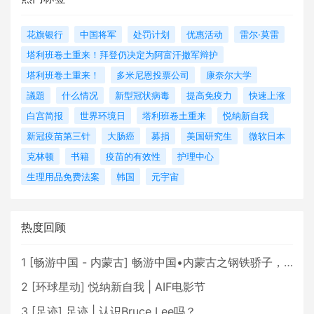
花旗银行
中国将军
处罚计划
优惠活动
雷尔·莫雷
塔利班卷土重来！拜登仍决定为阿富汗撤军辩护
塔利班卷土重来！
多米尼恩投票公司
康奈尔大学
議題
什么情况
新型冠状病毒
提高免疫力
快速上涨
白宫简报
世界环境日
塔利班卷土重来
悦纳新自我
新冠疫苗第三针
大肠癌
募捐
美国研究生
微软日本
克林顿
书籍
疫苗的有效性
护理中心
生理用品免费法案
韩国
元宇宙
热度回顾
1
[
畅游中国 - 内蒙古
]
畅游中国•内蒙古之钢铁骄子，魅力包头
2
[
环球星动
]
悦纳新自我 | AIF电影节
3
[
足迹
]
足迹 | 认识Bruce Lee吗？