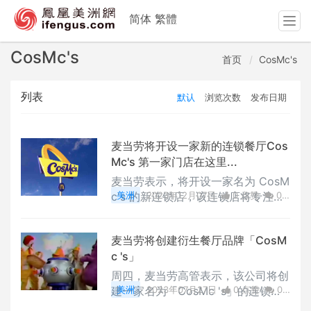
简体
繁體
T
o
g
CosMc's
首页
CosMc's
g
l
列表
默认
浏览次数
发布日期
e
n
a
v
麦当劳将开设一家新的连锁餐厅Cos
i
Mc's 第一家门店在这里...
g
麦当劳表示，将开设一家名为 CosM
a
c's 的新连锁店，该连锁店将专注于
美洲
2023年12月07日
0 点赞
0
t
咖啡和其他饮料，此举被视为对星巴
评论
3905 浏览
i
克和 Dunkin' 的挑战，因为这家快餐
o
麦当劳将创建衍生餐厅品牌「CosM
巨头试图提高下午的销售额。
n
c 's」
周四，麦当劳高管表示，该公司将创
建一家名为「CosMc 's」的连锁餐
美洲
2023年07月27日
0 点赞
0
厅。该快餐巨头在第二季度财报电话
评论
3141 浏览