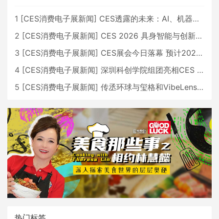
1
[
CES消费电子展新闻
]
CES透露的未来：AI、机器人与智能生活大爆发
2
[
CES消费电子展新闻
]
CES 2026 具身智能与创新领域 中国公司大放异彩
3
[
CES消费电子展新闻
]
CES展会今日落幕 预计2026行业收入将超五千亿美元
4
[
CES消费电子展新闻
]
深圳科创学院组团亮相CES 广受好评
5
[
CES消费电子展新闻
]
传丞环球与玺格和VibeLens共同推出全新耳机
热门标签