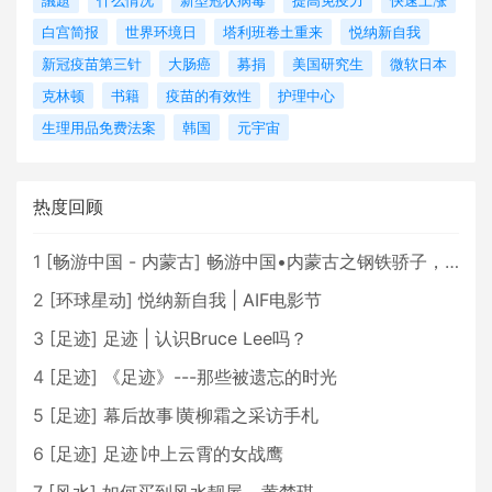
議題
什么情况
新型冠状病毒
提高免疫力
快速上涨
白宫简报
世界环境日
塔利班卷土重来
悦纳新自我
新冠疫苗第三针
大肠癌
募捐
美国研究生
微软日本
克林顿
书籍
疫苗的有效性
护理中心
生理用品免费法案
韩国
元宇宙
热度回顾
1
[
畅游中国 - 内蒙古
]
畅游中国•内蒙古之钢铁骄子，魅力包头
2
[
环球星动
]
悦纳新自我 | AIF电影节
3
[
足迹
]
足迹 | 认识Bruce Lee吗？
4
[
足迹
]
《足迹》---那些被遗忘的时光
5
[
足迹
]
幕后故事∣黄柳霜之采访手札
6
[
足迹
]
足迹∣冲上云霄的女战鹰