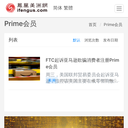
简体
繁體
T
o
g
Prime会员
首页
Prime会员
g
l
列表
默认
浏览次数
发布日期
e
n
a
v
FTC起诉亚马逊欺骗消费者注册Prim
i
e会员
g
周三，美国联邦贸易委员会起诉亚马
a
逊，指控该美国主要在线零售商故意
美洲
2023年06月21日
0 点赞
0
t
欺骗数百万消费者注册其Prime会
评论
2401 浏览
i
员，并企图“破坏”他们取消会员，违
o
反了《联邦贸易委员会法》和《恢复
n
在线购物者信心法》。