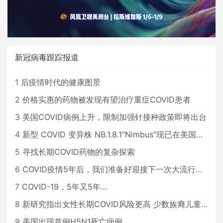
新冠病毒跟踪报道
1
后疫情时代的健康图景
2
价格实惠的药物被发现有望治疗重症COVID患者
3
美国COVID病例上升，限制加强针接种政策即将出台
4
新型 COVID 变异株 NB.1.8.1“Nimbus”现已在美国占据主导地位
5
寻找长期COVID药物的复杂探索
6
COVID疫情5年后，我们准备好迎接下一次大流行了吗？
7
COVID-19，5年又5年…
8
新研究指出女性长期COVID风险更高 少数族裔儿童存在差异
9
美国出现首例H5N1死亡病例