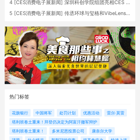
4
[
CES消费电子展新闻
]
深圳科创学院组团亮相CES 广受好评
5
[
CES消费电子展新闻
]
传丞环球与玺格和VibeLens共同推出全新耳机
热门标签
花旗银行
中国将军
处罚计划
优惠活动
雷尔·莫雷
塔利班卷土重来！拜登仍决定为阿富汗撤军辩护
塔利班卷土重来！
多米尼恩投票公司
康奈尔大学