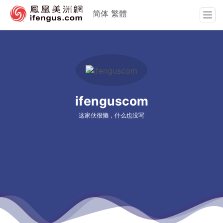
简体
繁體
T
o
g
g
l
e
n
a
ifenguscom
v
i
这家伙很懒，什么也没写
g
a
t
i
o
n