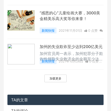
0
评论
5560 浏览
“感恩的心”儿童绘画大赛，3000美
金精美乐高大奖等你来拿！
新闻快报
2021年11月01日
0 点赞
0
评论
7767 浏览
加州的失业欺诈至少达到200亿美元
加州官员周一表示，加州犯罪分子欺
诈性领取失业救济金的金额至少达2
新闻快报
2021年10月26日
0 点赞
00亿美元。美联社的报道称，这证
0
评论
6058 浏览
实了一个比原先担心的数字要小的数
字，但这一数字仍然占自疫情爆发以
加载更多
来支付的所有救济金的11%以上。据
美联社报道，加州政府官员将几乎所
有这些欺诈行为归咎于国会匆忙批准
扩大失业救济金，允许自营职业者每
TA的文章
周从政府获得支票，但几乎没有任何
保障措施阻
TA的评论