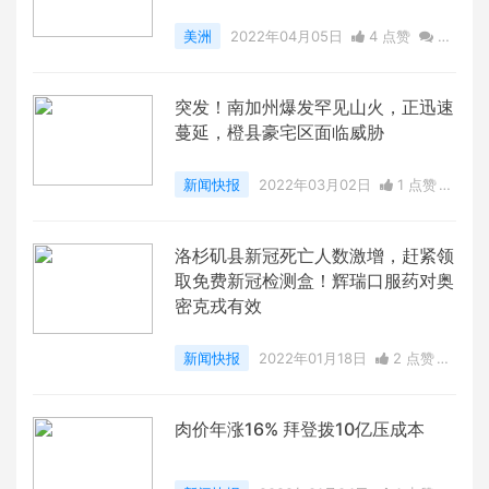
美洲
2022年04月05日
4 点赞
0
评论
4754 浏览
突发！南加州爆发罕见山火，正迅速
蔓延，橙县豪宅区面临威胁
新闻快报
2022年03月02日
1 点赞
0
评论
6447 浏览
洛杉矶县新冠死亡人数激增，赶紧领
取免费新冠检测盒！辉瑞口服药对奥
密克戎有效
新闻快报
2022年01月18日
2 点赞
0
评论
6495 浏览
肉价年涨16% 拜登拨10亿压成本