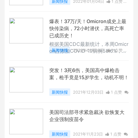
新闻快报
2022年01月04日
1 点赞
0
评论
6069 浏览
爆表！37万/天！Omicron成史上最
快传染病，72小时潜伏，高死亡率
已成历史！
根据美国CDC最新统计，本周Omicr
on占添加COVID-19病例58.6%，已
新闻快报
2022年01月02日
1 点赞
成美国主流变异株，尽管Delta占41.
0
评论
9357 浏览
1%，威力仍不可小觑。另外，美国
突发！3死6伤，美国高中爆枪击
疾病管制暨预防中心（CDC）今天
案，枪手竟是15岁学生，动机不明！
公布一份最新研究报告显示，Omicr
on潜伏期相较于之前的变种病毒更
短，仅约三天左右，且重复感染几率
新闻快报
2021年12月03日
1 点赞
高。一家6人感染路径成完整样本美
0
评论
6070 浏览
国疾病管制暨预防中心（CDC）今
天公布一份最新研究报告显示，Omi
美国司法部寻求紧急裁决 欲恢复大
cron潜伏期相
企业强制疫苗令
新闻快报
2021年11月23日
1 点赞