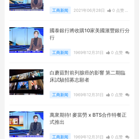
工商新闻
2021年06月28日
0 点赞
0
评论
6102 浏览
國泰銀行將收購10家美國滙豐銀行分
行
工商新闻
1969年12月31日
0 点赞
0
评论
6745 浏览
白蘑菇對前列腺癌的影響 第二期臨
床試驗招募志願者
工商新闻
1969年12月31日
0 点赞
0
评论
6336 浏览
萬衆期待! 麥當勞 x BTS合作特餐正
式推出
工商新闻
1969年12月31日
0 点赞