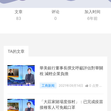
文章
评论
加入时间
83
0
6年前
TA的文章
華美銀行董事長撰文呼籲評估對華關
稅 減輕企業負擔
工商新闻
2021年09月14日
0 点赞
0
评论
5213 浏览
「大莊家賭場度假村」：已完成疫苗
接種客人可免戴口罩