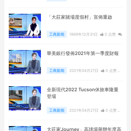
0
评论
5421 浏览
「大莊家賭場度假村」宣佈重啟
工商新闻
1969年12月31日
0 点赞
0
评论
5785 浏览
華美銀行發佈2021年第一季度財報
工商新闻
2021年04月27日
0 点赞
0
评论
6178 浏览
全新現代2022 Tucson休旅車隆重
登場
工商新闻
2021年04月27日
0 点赞
0
评论
6776 浏览
大莊家Journey」高球場舉辦年度高