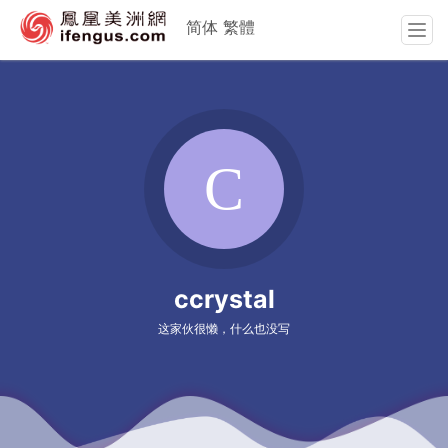
简体
繁體
T
o
g
g
l
e
n
a
v
i
g
a
ccrystal
t
i
这家伙很懒，什么也没写
o
n