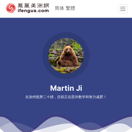
简体
繁體
T
o
g
g
l
e
n
a
v
i
g
a
Martin Ji
t
i
在加州怒胖二十磅，目前正在恶补数学和努力减肥！
o
n