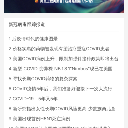
新冠病毒跟踪报道
1
后疫情时代的健康图景
2
价格实惠的药物被发现有望治疗重症COVID患者
3
美国COVID病例上升，限制加强针接种政策即将出台
4
新型 COVID 变异株 NB.1.8.1“Nimbus”现已在美国占据主导地位
5
寻找长期COVID药物的复杂探索
6
COVID疫情5年后，我们准备好迎接下一次大流行了吗？
7
COVID-19，5年又5年…
8
新研究指出女性长期COVID风险更高 少数族裔儿童存在差异
9
美国出现首例H5N1死亡病例