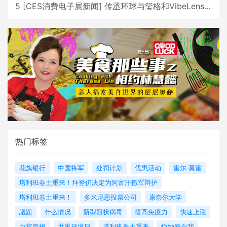
5
[
CES消费电子展新闻
]
传丞环球与玺格和VibeLens共同推出全新耳机
热门标签
花旗银行
中国将军
处罚计划
优惠活动
雷尔·莫雷
塔利班卷土重来！拜登仍决定为阿富汗撤军辩护
塔利班卷土重来！
多米尼恩投票公司
康奈尔大学
議題
什么情况
新型冠状病毒
提高免疫力
快速上涨
白宫简报
世界环境日
塔利班卷土重来
悦纳新自我