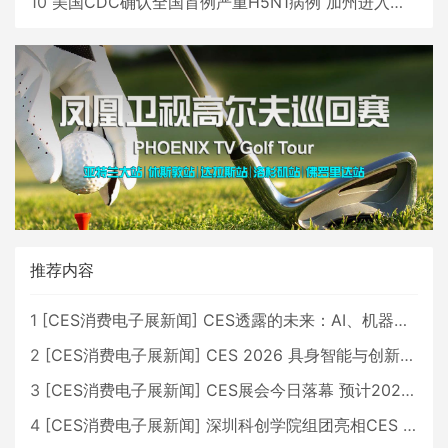
10
美国CDC确认全国首例严重H5N1病例 加州进入紧急状态
推荐内容
1
[
CES消费电子展新闻
]
CES透露的未来：AI、机器人与智能生活大爆发
2
[
CES消费电子展新闻
]
CES 2026 具身智能与创新领域 中国公司大放异彩
3
[
CES消费电子展新闻
]
CES展会今日落幕 预计2026行业收入将超五千亿美元
4
[
CES消费电子展新闻
]
深圳科创学院组团亮相CES 广受好评