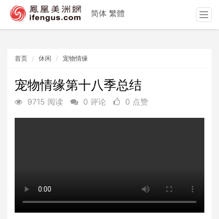
简体
繁體
T
o
g
g
首页
休闲
宠物情缘
l
e
n
宠物情缘第十八季总结
a
9715 阅读
0 评论
0 点赞
v
i
g
a
t
i
o
n