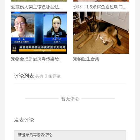
爱宠伤人饲主该负哪些法律
惊吓！1.5米鳄鱼通过狗门钻
责任？
入民宅
宠物会把新冠病毒传染给主
宠物医生合集
人吗？全家人同时感染后会
反复交叉感染吗？
评论列表
共有
0
条评论
暂无评论
发表评论