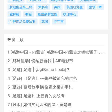
新冠疫苗第三针
大肠癌
募捐
美国研究生
微软日本
克林顿
书籍
疫苗的有效性
护理中心
生理用品免费法案
韩国
元宇宙
热度回顾
1
[
畅游中国 - 内蒙古
]
畅游中国•内蒙古之钢铁骄子，魅力包头
2
[
环球星动
]
悦纳新自我 | AIF电影节
3
[
足迹
]
足迹 | 认识Bruce Lee吗？
4
[
足迹
]
《足迹》---那些被遗忘的时光
5
[
足迹
]
幕后故事∣黄柳霜之采访手札
6
[
足迹
]
足迹∣冲上云霄的女战鹰
7
[
风水
]
如何买到风水靓屋 - 黄楚琪