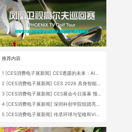
推荐内容
1
[
CES消费电子展新闻
]
CES透露的未来：AI、机器人与智能生活大爆发
2
[
CES消费电子展新闻
]
CES 2026 具身智能与创新领域 中国公司大放异彩
3
[
CES消费电子展新闻
]
CES展会今日落幕 预计2026行业收入将超五千亿美元
4
[
CES消费电子展新闻
]
深圳科创学院组团亮相CES 广受好评
5
[
CES消费电子展新闻
]
传丞环球与玺格和VibeLens共同推出全新耳机