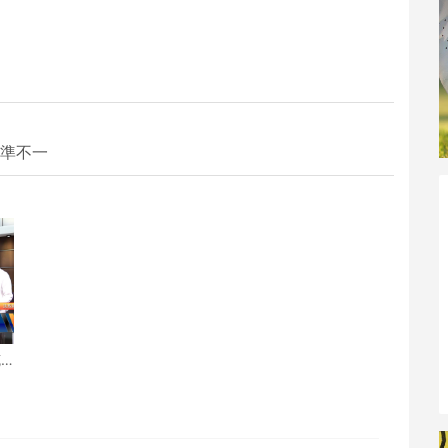
標準不一
克