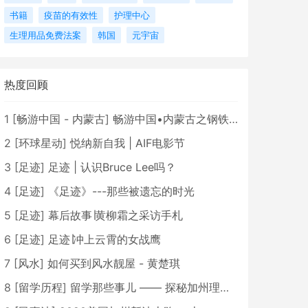
书籍
疫苗的有效性
护理中心
生理用品免费法案
韩国
元宇宙
热度回顾
1
[
畅游中国 - 内蒙古
]
畅游中国•内蒙古之钢铁骄子，魅力包头
2
[
环球星动
]
悦纳新自我 | AIF电影节
3
[
足迹
]
足迹 | 认识Bruce Lee吗？
4
[
足迹
]
《足迹》---那些被遗忘的时光
5
[
足迹
]
幕后故事∣黄柳霜之采访手札
6
[
足迹
]
足迹∣冲上云霄的女战鹰
7
[
风水
]
如何买到风水靓屋 - 黄楚琪
8
[
留学历程
]
留学那些事儿 —— 探秘加州理工学院Caltech博士生活 [上集]