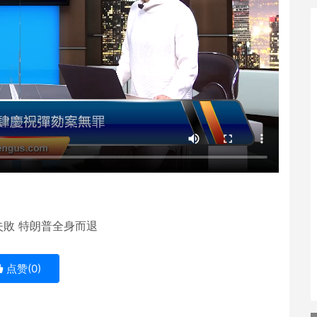
劾失敗 特朗普全身而退
点赞(
0
)