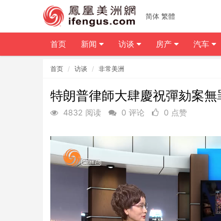
简体
繁體
首页
新闻
访谈
房产
汽车
首页
访谈
非常美洲
特朗普律師大肆慶祝彈劾案無
4832 阅读
0 评论
0 点赞