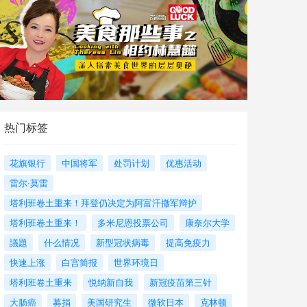
热门标签
花旗银行
中国将军
处罚计划
优惠活动
雷尔·莫雷
塔利班卷土重来！拜登仍决定为阿富汗撤军辩护
塔利班卷土重来！
多米尼恩投票公司
康奈尔大学
議題
什么情况
新型冠状病毒
提高免疫力
快速上涨
白宫简报
世界环境日
塔利班卷土重来
悦纳新自我
新冠疫苗第三针
大肠癌
募捐
美国研究生
微软日本
克林顿