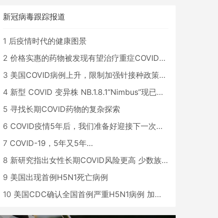
新冠病毒跟踪报道
1
后疫情时代的健康图景
2
价格实惠的药物被发现有望治疗重症COVID患者
3
美国COVID病例上升，限制加强针接种政策即将出台
4
新型 COVID 变异株 NB.1.8.1“Nimbus”现已在美国占据主导地位
5
寻找长期COVID药物的复杂探索
6
COVID疫情5年后，我们准备好迎接下一次大流行了吗？
7
COVID-19，5年又5年…
8
新研究指出女性长期COVID风险更高 少数族裔儿童存在差异
9
美国出现首例H5N1死亡病例
10
美国CDC确认全国首例严重H5N1病例 加州进入紧急状态