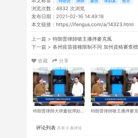
本文标签：
特朗普
律師
慶祝
彈劾案
無罪
浏览次数：
4832
次浏览
发布日期：2021-02-16 14:49:18
本文链接：
https://ifengus.com/a/14323.html
上一篇 >
特朗普律師嗆主播摔麥克風
下一篇 >
各州疫苗接種限制不同 加州資格審查
收藏
分享
特朗普律師大肆慶祝彈劾
特朗普律師嗆主播摔麥
案無罪
風
评论列表
共有
0
条评论