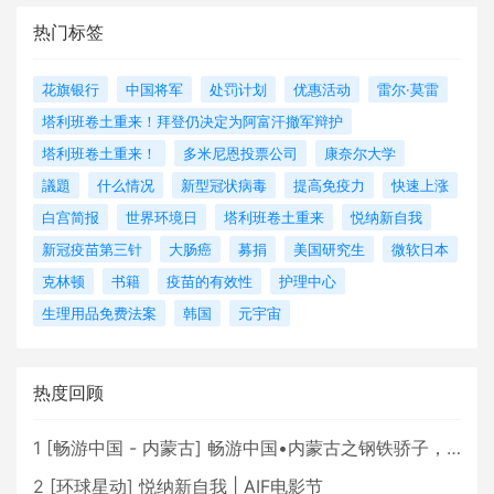
热门标签
花旗银行
中国将军
处罚计划
优惠活动
雷尔·莫雷
塔利班卷土重来！拜登仍决定为阿富汗撤军辩护
塔利班卷土重来！
多米尼恩投票公司
康奈尔大学
議題
什么情况
新型冠状病毒
提高免疫力
快速上涨
白宫简报
世界环境日
塔利班卷土重来
悦纳新自我
新冠疫苗第三针
大肠癌
募捐
美国研究生
微软日本
克林顿
书籍
疫苗的有效性
护理中心
生理用品免费法案
韩国
元宇宙
热度回顾
1
[
畅游中国 - 内蒙古
]
畅游中国•内蒙古之钢铁骄子，魅力包头
2
[
环球星动
]
悦纳新自我 | AIF电影节