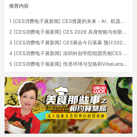
推荐内容
1
[
CES消费电子展新闻
]
CES透露的未来：AI、机器人与智能生活大爆发
2
[
CES消费电子展新闻
]
CES 2026 具身智能与创新领域 中国公司大放异彩
3
[
CES消费电子展新闻
]
CES展会今日落幕 预计2026行业收入将超五千亿美元
4
[
CES消费电子展新闻
]
深圳科创学院组团亮相CES 广受好评
5
[
CES消费电子展新闻
]
传丞环球与玺格和VibeLens共同推出全新耳机