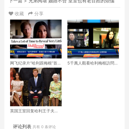
下一篇 >
兄弟阋墙 妯娌不合 皇室也有老百姓的煩惱
收藏
分享
网飞纪录片“哈利跟梅根”首播
5千萬人觀看哈利梅根訪問
日获350万点击
反應兩極
英国王室回复哈利王子夫妇
阐述的种族歧视问题
评论列表
共有
0
条评论