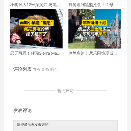
小狗掉入12米深洞穴 与黑熊
野餐遇到黑熊抢食！？母亲
做了3天“室友”
立刻捂上孩子眼睛
忍无可忍！频闯Sierra Madr
奥兰多迪士尼乐园惊现成年
e民宅的熊终于被抓了
黑熊！
评论列表
共有
0
条评论
暂无评论
发表评论