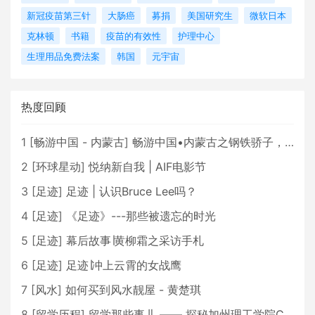
新冠疫苗第三针
大肠癌
募捐
美国研究生
微软日本
克林顿
书籍
疫苗的有效性
护理中心
生理用品免费法案
韩国
元宇宙
热度回顾
1
[
畅游中国 - 内蒙古
]
畅游中国•内蒙古之钢铁骄子，魅力包头
2
[
环球星动
]
悦纳新自我 | AIF电影节
3
[
足迹
]
足迹 | 认识Bruce Lee吗？
4
[
足迹
]
《足迹》---那些被遗忘的时光
5
[
足迹
]
幕后故事∣黄柳霜之采访手札
6
[
足迹
]
足迹∣冲上云霄的女战鹰
7
[
风水
]
如何买到风水靓屋 - 黄楚琪
8
[
留学历程
]
留学那些事儿 —— 探秘加州理工学院Caltech博士生活 [上集]