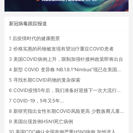
新冠病毒跟踪报道
1
后疫情时代的健康图景
2
价格实惠的药物被发现有望治疗重症COVID患者
3
美国COVID病例上升，限制加强针接种政策即将出台
4
新型 COVID 变异株 NB.1.8.1“Nimbus”现已在美国占据主导地位
5
寻找长期COVID药物的复杂探索
6
COVID疫情5年后，我们准备好迎接下一次大流行了吗？
7
COVID-19，5年又5年…
8
新研究指出女性长期COVID风险更高 少数族裔儿童存在差异
9
美国出现首例H5N1死亡病例
10
美国CDC确认全国首例严重H5N1病例 加州进入紧急状态