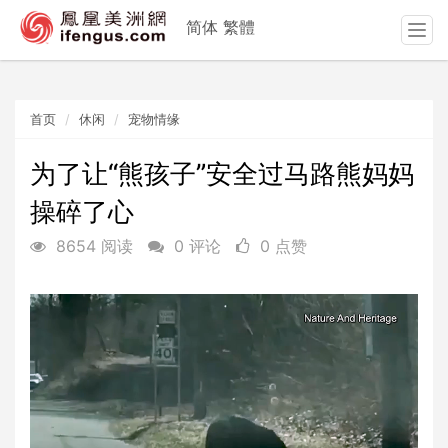
简体
繁體
T
o
g
g
首页
休闲
宠物情缘
l
e
n
为了让“熊孩子”安全过马路熊妈妈
a
操碎了心
v
i
8654 阅读
0 评论
0 点赞
g
a
t
i
o
n