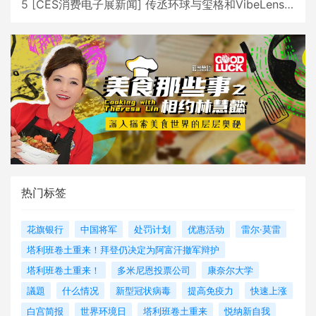
5
[
CES消费电子展新闻
]
传丞环球与玺格和VibeLens共同推出全新耳机
热门标签
花旗银行
中国将军
处罚计划
优惠活动
雷尔·莫雷
塔利班卷土重来！拜登仍决定为阿富汗撤军辩护
塔利班卷土重来！
多米尼恩投票公司
康奈尔大学
議題
什么情况
新型冠状病毒
提高免疫力
快速上涨
白宫简报
世界环境日
塔利班卷土重来
悦纳新自我