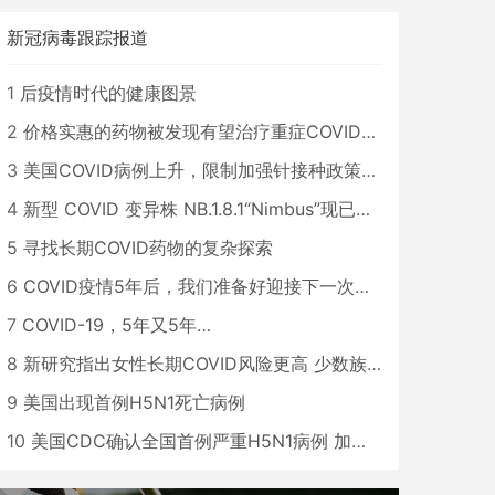
新冠病毒跟踪报道
1
后疫情时代的健康图景
2
价格实惠的药物被发现有望治疗重症COVID患者
3
美国COVID病例上升，限制加强针接种政策即将出台
4
新型 COVID 变异株 NB.1.8.1“Nimbus”现已在美国占据主导地位
5
寻找长期COVID药物的复杂探索
6
COVID疫情5年后，我们准备好迎接下一次大流行了吗？
7
COVID-19，5年又5年…
8
新研究指出女性长期COVID风险更高 少数族裔儿童存在差异
9
美国出现首例H5N1死亡病例
10
美国CDC确认全国首例严重H5N1病例 加州进入紧急状态