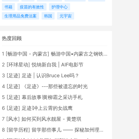
书籍
疫苗的有效性
护理中心
生理用品免费法案
韩国
元宇宙
热度回顾
1
[
畅游中国 - 内蒙古
]
畅游中国•内蒙古之钢铁骄子，魅力包头
2
[
环球星动
]
悦纳新自我 | AIF电影节
3
[
足迹
]
足迹 | 认识Bruce Lee吗？
4
[
足迹
]
《足迹》---那些被遗忘的时光
5
[
足迹
]
幕后故事∣黄柳霜之采访手札
6
[
足迹
]
足迹∣冲上云霄的女战鹰
7
[
风水
]
如何买到风水靓屋 - 黄楚琪
8
[
留学历程
]
留学那些事儿 —— 探秘加州理工学院Caltech博士生活 [上集]