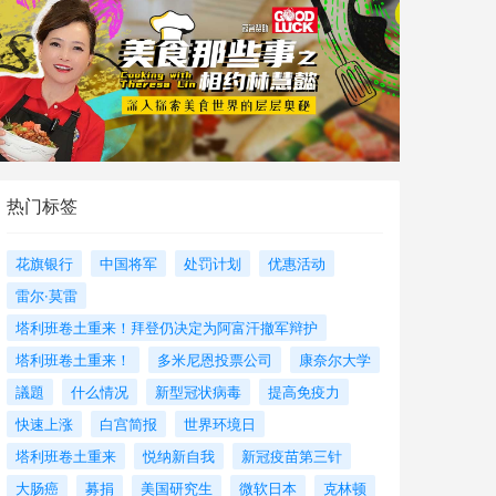
热门标签
花旗银行
中国将军
处罚计划
优惠活动
雷尔·莫雷
塔利班卷土重来！拜登仍决定为阿富汗撤军辩护
塔利班卷土重来！
多米尼恩投票公司
康奈尔大学
議題
什么情况
新型冠状病毒
提高免疫力
快速上涨
白宫简报
世界环境日
塔利班卷土重来
悦纳新自我
新冠疫苗第三针
大肠癌
募捐
美国研究生
微软日本
克林顿