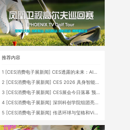
推荐内容
1
[
CES消费电子展新闻
]
CES透露的未来：AI、机器人与智能生活大爆发
2
[
CES消费电子展新闻
]
CES 2026 具身智能与创新领域 中国公司大放异彩
3
[
CES消费电子展新闻
]
CES展会今日落幕 预计2026行业收入将超五千亿美元
4
[
CES消费电子展新闻
]
深圳科创学院组团亮相CES 广受好评
5
[
CES消费电子展新闻
]
传丞环球与玺格和VibeLens共同推出全新耳机