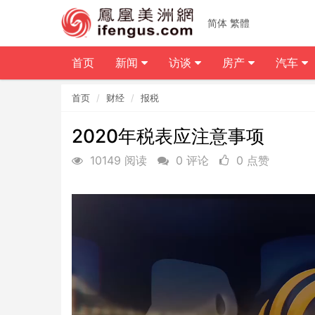
简体
繁體
首页
新闻
访谈
房产
汽车
首页
财经
报税
2020年税表应注意事项
10149 阅读
0 评论
0 点赞