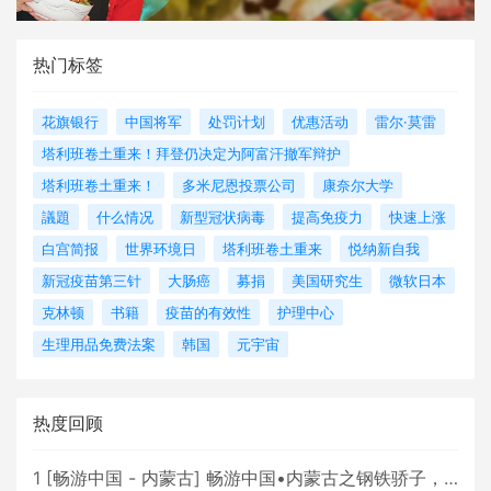
热门标签
花旗银行
中国将军
处罚计划
优惠活动
雷尔·莫雷
塔利班卷土重来！拜登仍决定为阿富汗撤军辩护
塔利班卷土重来！
多米尼恩投票公司
康奈尔大学
議題
什么情况
新型冠状病毒
提高免疫力
快速上涨
白宫简报
世界环境日
塔利班卷土重来
悦纳新自我
新冠疫苗第三针
大肠癌
募捐
美国研究生
微软日本
克林顿
书籍
疫苗的有效性
护理中心
生理用品免费法案
韩国
元宇宙
热度回顾
1
[
畅游中国 - 内蒙古
]
畅游中国•内蒙古之钢铁骄子，魅力包头