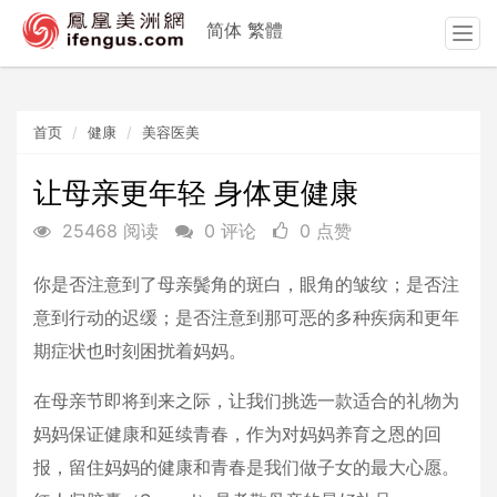
简体
繁體
T
o
g
g
首页
健康
美容医美
l
e
n
让母亲更年轻 身体更健康
a
25468 阅读
0 评论
0 点赞
v
i
g
你是否注意到了母亲鬓角的斑白，眼角的皱纹；是否注
a
意到行动的迟缓；是否注意到那可恶的多种疾病和更年
t
期症状也时刻困扰着妈妈。
i
o
在母亲节即将到来之际，让我们挑选一款适合的礼物为
n
妈妈保证健康和延续青春，作为对妈妈养育之恩的回
报，留住妈妈的健康和青春是我们做子女的最大心愿。