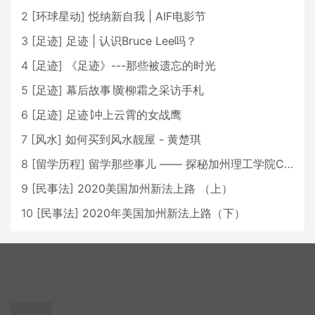
2
[
环球星动
]
悦纳新自我 | AIF电影节
3
[
足迹
]
足迹 | 认识Bruce Lee吗？
4
[
足迹
]
《足迹》---那些被遗忘的时光
5
[
足迹
]
幕后故事∣黄柳霜之采访手札
6
[
足迹
]
足迹∣冲上云霄的女战鹰
7
[
风水
]
如何买到风水靓屋 - 黄楚琪
8
[
留学历程
]
留学那些事儿 —— 探秘加州理工学院Caltech博士生活 [上集]
9
[
民事法
]
2020美国加州新法上路 （上）
10
[
民事法
]
2020年美国加州新法上路（下）