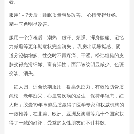
著。
服用1－7天后：睡眠质量明显改善、 心情变得舒畅、
精神气色明显改善。
服用一个疗程后：潮热、虚汗、烦躁、浑身酸痛、记忆
力减退等更年期症状完全消失， 乳房出现胀挺感、阴
道分泌物增多、性交时不再疼痛、干涩。松弛粗糙的皮
肤变得光滑细嫩、富有弹性，面部皱纹明显减少、色斑
变淡、消失。
「红人归」适合长期服用：提高免疫力，有效预防骨质
疏松，老年痴呆，心血管疾病的发生，保持年轻态，红
人归」胶囊19年卓越品质赢得了医学专家和权威机构的
一致推荐，在北美、欧洲、亚洲及澳洲等几十个国家获
得了一致的好评，受益的女性朋友们不计其数。