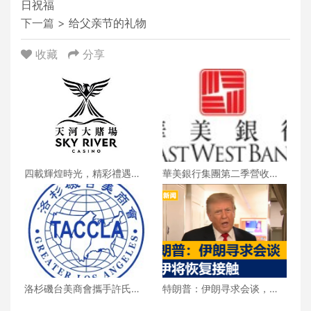
日祝福
下一篇 >
给父亲节的礼物
收藏
分享
四載輝煌時光，精彩禮遇歡
華美銀行集團第二季營收創
慶一整月
新高 每股收益年增18%
洛杉磯台美商會攜手許氏參
特朗普：伊朗寻求会谈，美
業 推廣健康養生新生活
伊将恢复接触