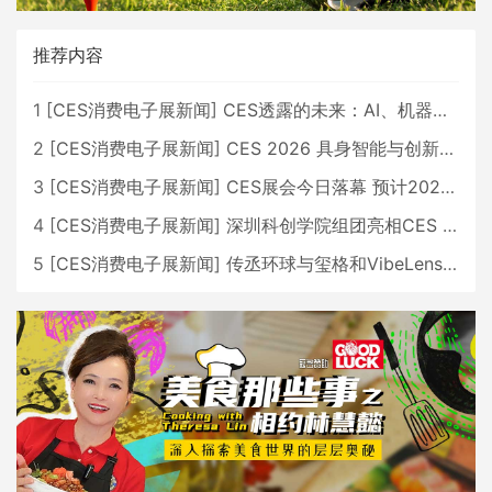
推荐内容
1
[
CES消费电子展新闻
]
CES透露的未来：AI、机器人与智能生活大爆发
2
[
CES消费电子展新闻
]
CES 2026 具身智能与创新领域 中国公司大放异彩
3
[
CES消费电子展新闻
]
CES展会今日落幕 预计2026行业收入将超五千亿美元
4
[
CES消费电子展新闻
]
深圳科创学院组团亮相CES 广受好评
5
[
CES消费电子展新闻
]
传丞环球与玺格和VibeLens共同推出全新耳机