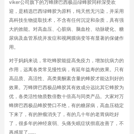
viker公司旗下的万蜂牌巴西极品绿蜂胶同样深受欢
迎，是精选巴西绿蜂胶为原料，纯天然无污染，并采用
高科技生物提取技术，不含有任何沉淀和杂质，具有强
大的效能。对高血压、心脏病、脑血栓、动脉硬化、糖
尿病及血管系统并发症和视网膜病变等有显著的保健作
用。
对于妈妈来说，常吃蜂胶能提高免疫力，增加抗病力的
作用，远离各类常见慢性病，有延年益寿的效果。只有
高品质、高活性、高类黄酮素含量的蜂胶才能达到好的
效果。万蜂牌巴西极品蜂胶其有效成分远比其它蜂胶为
优，各类活性物质数倍数十倍高与同类产品。大家对万
蜂牌巴西极品蜂胶赞口不绝，有的糖尿病，高血压稳定
下来了，有的肿瘤消失了，有的几十年的老胃病吃好
了，很多年的神经衰弱、头痛失眠症状彻底改善了，不
再感冒了…..。