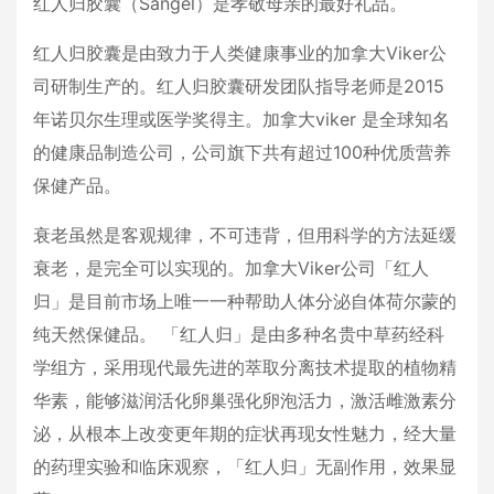
红人归胶囊（Sangel）是孝敬母亲的最好礼品。
红人归胶囊是由致力于人类健康事业的加拿大Viker公
司研制生产的。红人归胶囊研发团队指导老师是2015
年诺贝尔生理或医学奖得主。加拿大viker 是全球知名
的健康品制造公司，公司旗下共有超过100种优质营养
保健产品。
衰老虽然是客观规律，不可违背，但用科学的方法延缓
衰老，是完全可以实现的。加拿大Viker公司「红人
归」是目前市场上唯一一种帮助人体分泌自体荷尔蒙的
纯天然保健品。 「红人归」是由多种名贵中草药经科
学组方，采用现代最先进的萃取分离技术提取的植物精
华素，能够滋润活化卵巢强化卵泡活力，激活雌激素分
泌，从根本上改变更年期的症状再现女性魅力，经大量
的药理实验和临床观察，「红人归」无副作用，效果显