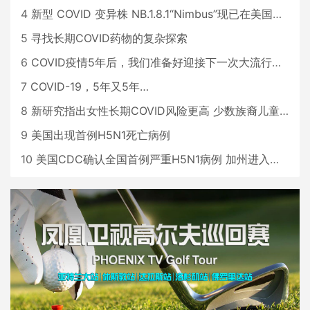
4
新型 COVID 变异株 NB.1.8.1“Nimbus”现已在美国占据主导地位
5
寻找长期COVID药物的复杂探索
6
COVID疫情5年后，我们准备好迎接下一次大流行了吗？
7
COVID-19，5年又5年…
8
新研究指出女性长期COVID风险更高 少数族裔儿童存在差异
9
美国出现首例H5N1死亡病例
10
美国CDC确认全国首例严重H5N1病例 加州进入紧急状态