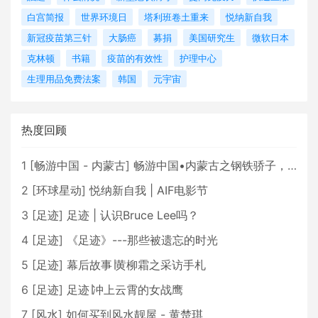
白宫简报
世界环境日
塔利班卷土重来
悦纳新自我
新冠疫苗第三针
大肠癌
募捐
美国研究生
微软日本
克林顿
书籍
疫苗的有效性
护理中心
生理用品免费法案
韩国
元宇宙
热度回顾
1
[
畅游中国 - 内蒙古
]
畅游中国•内蒙古之钢铁骄子，魅力包头
2
[
环球星动
]
悦纳新自我 | AIF电影节
3
[
足迹
]
足迹 | 认识Bruce Lee吗？
4
[
足迹
]
《足迹》---那些被遗忘的时光
5
[
足迹
]
幕后故事∣黄柳霜之采访手札
6
[
足迹
]
足迹∣冲上云霄的女战鹰
7
[
风水
]
如何买到风水靓屋 - 黄楚琪