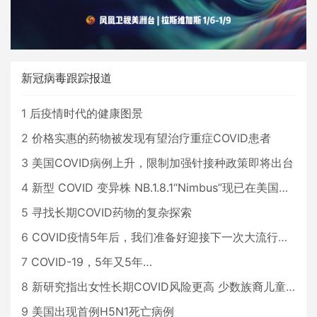
新冠病毒跟踪报道
1
后疫情时代的健康图景
2
价格实惠的药物被发现有望治疗重症COVID患者
3
美国COVID病例上升，限制加强针接种政策即将出台
4
新型 COVID 变异株 NB.1.8.1“Nimbus”现已在美国占据主导地位
5
寻找长期COVID药物的复杂探索
6
COVID疫情5年后，我们准备好迎接下一次大流行了吗？
7
COVID-19，5年又5年…
8
新研究指出女性长期COVID风险更高 少数族裔儿童存在差异
9
美国出现首例H5N1死亡病例