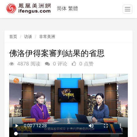
简体
繁體
T
o
g
g
首页
访谈
非常美洲
l
e
n
佛洛伊得案審判結果的省思
a
4878 阅读
0 评论
0 点赞
v
i
g
a
t
i
o
n