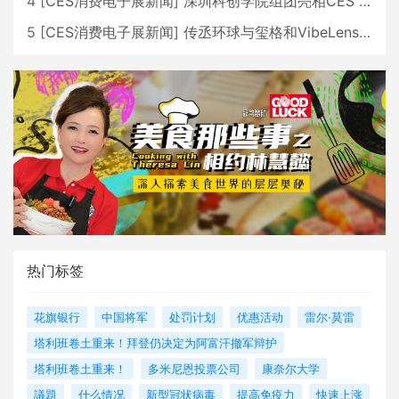
4
[
CES消费电子展新闻
]
深圳科创学院组团亮相CES 广受好评
5
[
CES消费电子展新闻
]
传丞环球与玺格和VibeLens共同推出全新耳机
热门标签
花旗银行
中国将军
处罚计划
优惠活动
雷尔·莫雷
塔利班卷土重来！拜登仍决定为阿富汗撤军辩护
塔利班卷土重来！
多米尼恩投票公司
康奈尔大学
議題
什么情况
新型冠状病毒
提高免疫力
快速上涨