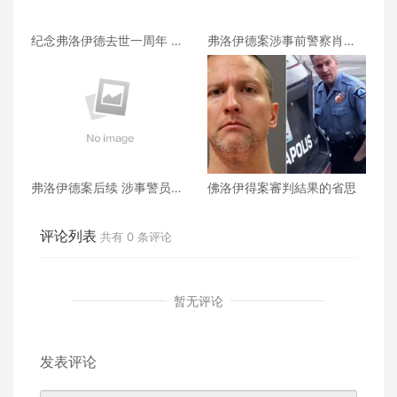
纪念弗洛伊德去世一周年 拜
弗洛伊德案涉事前警察肖万
登将在白宫接待其家人
构成谋杀加重情节
弗洛伊德案后续 涉事警员遭
佛洛伊得案審判結果的省思
联邦控罪
评论列表
共有
0
条评论
暂无评论
发表评论