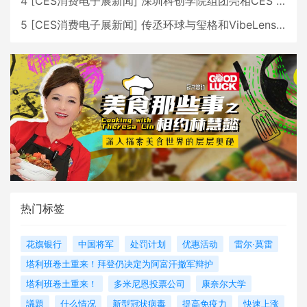
4
[
CES消费电子展新闻
]
深圳科创学院组团亮相CES 广受好评
5
[
CES消费电子展新闻
]
传丞环球与玺格和VibeLens共同推出全新耳机
热门标签
花旗银行
中国将军
处罚计划
优惠活动
雷尔·莫雷
塔利班卷土重来！拜登仍决定为阿富汗撤军辩护
塔利班卷土重来！
多米尼恩投票公司
康奈尔大学
議題
什么情况
新型冠状病毒
提高免疫力
快速上涨