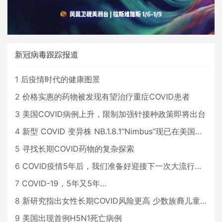
新冠病毒跟踪报道
1
后疫情时代的健康图景
2
价格实惠的药物被发现有望治疗重症COVID患者
3
美国COVID病例上升，限制加强针接种政策即将出台
4
新型 COVID 变异株 NB.1.8.1“Nimbus”现已在美国占据主导地位
5
寻找长期COVID药物的复杂探索
6
COVID疫情5年后，我们准备好迎接下一次大流行了吗？
7
COVID-19，5年又5年…
8
新研究指出女性长期COVID风险更高 少数族裔儿童存在差异
9
美国出现首例H5N1死亡病例