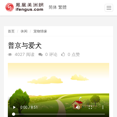
简体
繁體
T
o
g
g
首页
休闲
宠物情缘
l
e
n
普京与爱犬
a
4027 阅读
0 评论
0 点赞
v
i
g
a
t
i
o
n