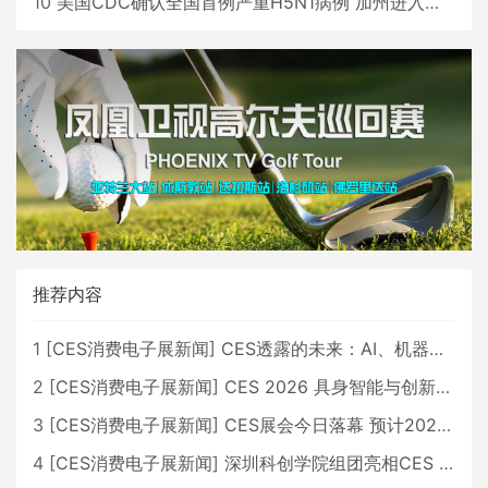
10
美国CDC确认全国首例严重H5N1病例 加州进入紧急状态
推荐内容
1
[
CES消费电子展新闻
]
CES透露的未来：AI、机器人与智能生活大爆发
2
[
CES消费电子展新闻
]
CES 2026 具身智能与创新领域 中国公司大放异彩
3
[
CES消费电子展新闻
]
CES展会今日落幕 预计2026行业收入将超五千亿美元
4
[
CES消费电子展新闻
]
深圳科创学院组团亮相CES 广受好评