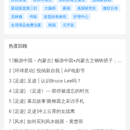
新冠疫苗第三针
大肠癌
募捐
美国研究生
微软日本
克林顿
书籍
疫苗的有效性
护理中心
生理用品免费法案
韩国
元宇宙
热度回顾
1
[
畅游中国 - 内蒙古
]
畅游中国•内蒙古之钢铁骄子，魅力包头
2
[
环球星动
]
悦纳新自我 | AIF电影节
3
[
足迹
]
足迹 | 认识Bruce Lee吗？
4
[
足迹
]
《足迹》---那些被遗忘的时光
5
[
足迹
]
幕后故事∣黄柳霜之采访手札
6
[
足迹
]
足迹∣冲上云霄的女战鹰
7
[
风水
]
如何买到风水靓屋 - 黄楚琪