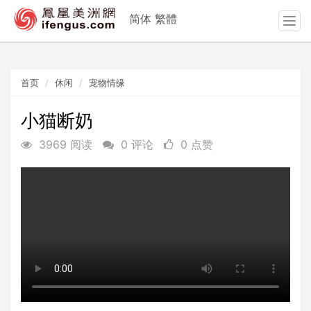
简体
繁體
T
o
g
g
首页
休闲
宠物情缘
l
e
n
小猫断奶
a
3969 阅读
0 评论
0 点赞
v
i
g
a
t
i
o
n