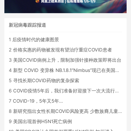
新冠病毒跟踪报道
1
后疫情时代的健康图景
2
价格实惠的药物被发现有望治疗重症COVID患者
3
美国COVID病例上升，限制加强针接种政策即将出台
4
新型 COVID 变异株 NB.1.8.1“Nimbus”现已在美国占据主导地位
5
寻找长期COVID药物的复杂探索
6
COVID疫情5年后，我们准备好迎接下一次大流行了吗？
7
COVID-19，5年又5年…
8
新研究指出女性长期COVID风险更高 少数族裔儿童存在差异
9
美国出现首例H5N1死亡病例