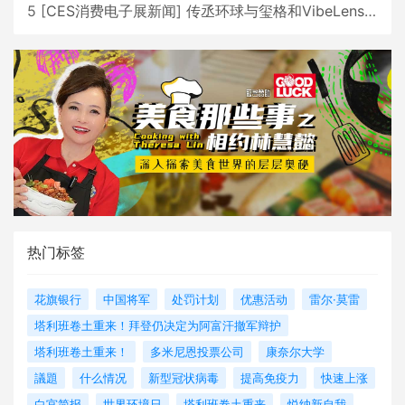
5
[
CES消费电子展新闻
]
传丞环球与玺格和VibeLens共同推出全新耳机
热门标签
花旗银行
中国将军
处罚计划
优惠活动
雷尔·莫雷
塔利班卷土重来！拜登仍决定为阿富汗撤军辩护
塔利班卷土重来！
多米尼恩投票公司
康奈尔大学
議題
什么情况
新型冠状病毒
提高免疫力
快速上涨
白宫简报
世界环境日
塔利班卷土重来
悦纳新自我