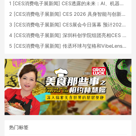
1
[
CES消费电子展新闻
]
CES透露的未来：AI、机器人与智能生活大爆发
2
[
CES消费电子展新闻
]
CES 2026 具身智能与创新领域 中国公司大放异彩
3
[
CES消费电子展新闻
]
CES展会今日落幕 预计2026行业收入将超五千亿美元
4
[
CES消费电子展新闻
]
深圳科创学院组团亮相CES 广受好评
5
[
CES消费电子展新闻
]
传丞环球与玺格和VibeLens共同推出全新耳机
热门标签