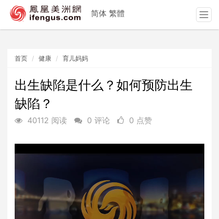
简体
繁體
T
o
g
g
首页
健康
育儿妈妈
l
e
n
出生缺陷是什么？如何预防出生
a
缺陷？
v
i
40112 阅读
0 评论
0 点赞
g
a
t
i
o
n