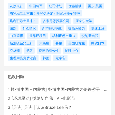
花旗银行
中国将军
处罚计划
优惠活动
雷尔·莫雷
塔利班卷土重来！拜登仍决定为阿富汗撤军辩护
塔利班卷土重来！
多米尼恩投票公司
康奈尔大学
議題
什么情况
新型冠状病毒
提高免疫力
快速上涨
白宫简报
世界环境日
塔利班卷土重来
悦纳新自我
新冠疫苗第三针
大肠癌
募捐
美国研究生
微软日本
克林顿
书籍
疫苗的有效性
护理中心
生理用品免费法案
韩国
元宇宙
热度回顾
1
[
畅游中国 - 内蒙古
]
畅游中国•内蒙古之钢铁骄子，魅力包头
2
[
环球星动
]
悦纳新自我 | AIF电影节
3
[
足迹
]
足迹 | 认识Bruce Lee吗？