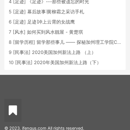
4
[
足迹
]
《足迹》---那些被遗忘的时光
5
[
足迹
]
幕后故事∣黄柳霜之采访手札
6
[
足迹
]
足迹∣冲上云霄的女战鹰
7
[
风水
]
如何买到风水靓屋 - 黄楚琪
8
[
留学历程
]
留学那些事儿 —— 探秘加州理工学院Caltech博士生活 [上集]
9
[
民事法
]
2020美国加州新法上路 （上）
10
[
民事法
]
2020年美国加州新法上路（下）
© 2023. ifengus.com All rights reserved.