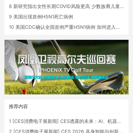
8
新研究指出女性长期COVID风险更高 少数族裔儿童存在差异
9
美国出现首例H5N1死亡病例
10
美国CDC确认全国首例严重H5N1病例 加州进入紧急状态
推荐内容
1
[
CES消费电子展新闻
]
CES透露的未来：AI、机器人与智能生活大爆发
2
[
CES消费电子展新闻
]
CES 2026 具身智能与创新领域 中国公司大放异彩