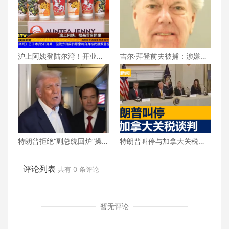
沪上阿姨登陆尔湾！开业首
吉尔·拜登前夫被捕：涉嫌杀
日人气爆棚
害现任妻子，案件细节逐步
浮出水面
特朗普拒绝“副总统回炉”操作
特朗普叫停与加拿大关税谈
却未否认寻求第三个总统任
判 | 美洲新闻 2025年10月2
期
4日
评论列表
共有
0
条评论
暂无评论