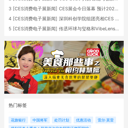
3
[
CES消费电子展新闻
]
CES展会今日落幕 预计2026行业收入将超五千亿美元
4
[
CES消费电子展新闻
]
深圳科创学院组团亮相CES 广受好评
5
[
CES消费电子展新闻
]
传丞环球与玺格和VibeLens共同推出全新耳机
热门标签
花旗银行
中国将军
处罚计划
优惠活动
雷尔·莫雷