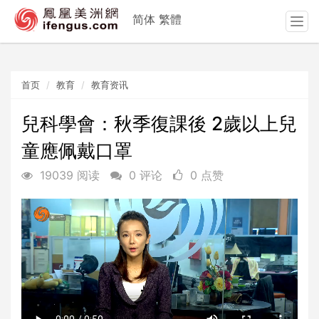
简体
繁體
T
o
g
g
首页
教育
教育资讯
l
e
n
兒科學會：秋季復課後 2歲以上兒
a
童應佩戴口罩
v
i
19039 阅读
0 评论
0 点赞
g
a
t
i
o
n