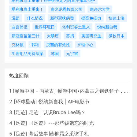
塔利班卷土重来！拜登仍决定为阿富汗撤军辩护
塔利班卷土重来！
多米尼恩投票公司
康奈尔大学
議題
什么情况
新型冠状病毒
提高免疫力
快速上涨
白宫简报
世界环境日
塔利班卷土重来
悦纳新自我
新冠疫苗第三针
大肠癌
募捐
美国研究生
微软日本
克林顿
书籍
疫苗的有效性
护理中心
生理用品免费法案
韩国
元宇宙
热度回顾
1
[
畅游中国 - 内蒙古
]
畅游中国•内蒙古之钢铁骄子，魅力包头
2
[
环球星动
]
悦纳新自我 | AIF电影节
3
[
足迹
]
足迹 | 认识Bruce Lee吗？
4
[
足迹
]
《足迹》---那些被遗忘的时光
5
[
足迹
]
幕后故事∣黄柳霜之采访手札