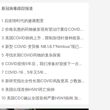
新冠病毒跟踪报道
1
后疫情时代的健康图景
2
价格实惠的药物被发现有望治疗重症COVID患者
3
美国COVID病例上升，限制加强针接种政策即将出台
4
新型 COVID 变异株 NB.1.8.1“Nimbus”现已在美国占据主导地位
5
寻找长期COVID药物的复杂探索
6
COVID疫情5年后，我们准备好迎接下一次大流行了吗？
7
COVID-19，5年又5年…
8
新研究指出女性长期COVID风险更高 少数族裔儿童存在差异
9
美国出现首例H5N1死亡病例
10
美国CDC确认全国首例严重H5N1病例 加州进入紧急状态