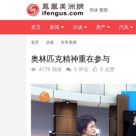
简体
繁體
首页
新闻
访谈
房产
汽车
首页
访谈
非常美洲
奥林匹克精神重在参与
4779 阅读
0 评论
0 点赞