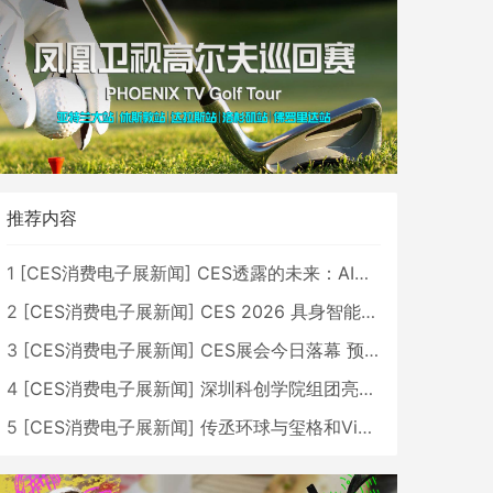
推荐内容
1
[
CES消费电子展新闻
]
CES透露的未来：AI、机器人与智能生活大爆发
2
[
CES消费电子展新闻
]
CES 2026 具身智能与创新领域 中国公司大放异彩
3
[
CES消费电子展新闻
]
CES展会今日落幕 预计2026行业收入将超五千亿美元
4
[
CES消费电子展新闻
]
深圳科创学院组团亮相CES 广受好评
5
[
CES消费电子展新闻
]
传丞环球与玺格和VibeLens共同推出全新耳机